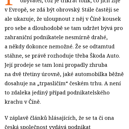
obyvatel, což je třikrát tolik, co jich žije
v Evropě, se zdá být obrovský. Stále častěji se
ale ukazuje, že uloupnout z něj v Číně kousek
pro sebe a dlouhodobě se tam udržet bývá pro
zahraniční podnikatele nesmírně drahé,
a někdy dokonce nemožné. Že se odtamtud
stáhne, se právě rozhoduje třeba Škoda Auto.
Její prodeje se tam loni propadly zhruba
na dvě třetiny úrovně, jaké automobilka běžně
dosahuje na „trpasličím“ českém trhu. A není
to zdaleka jediný případ podnikatelského
krachu v Číně.
V záplavě článků hlásajících, že se ta či ona
česká společnost vydává podnikat