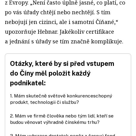
z Evropy. „Není často úplně jasné, co platí, co
po vás úřady chtějí nebo nechtějí. S tím
nebojují jen cizinci, ale i samotní Číňané,“
upozorňuje Hebnar. Jakékoliv certifikace
a jednání s úřady se tím značně komplikuje.
Otázky, které by si před vstupem
do Číny měl položit každý
podnikatel:
1. Mám skutečně světově konkuren­ce­schopný
produkt, technologii či službu?
2. Mám ve firmě člověka nebo tým lidí, kteří se
budou věnovat výhradně čínskému trhu?
3. Mám vyhrazen dostatek peněz a časový fond