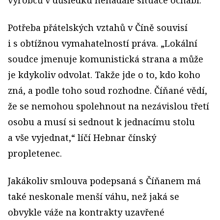
výrobců v důsledku nenadálé situace ochabl.
Potřeba přátelských vztahů v Číně souvisí
i s obtížnou vymahatelností práva. „Lokální
soudce jmenuje komunistická strana a může
je kdykoliv odvolat. Takže jde o to, kdo koho
zná, a podle toho soud rozhodne. Číňané vědí,
že se nemohou spolehnout na nezávislou třetí
osobu a musí si sednout k jednacímu stolu
a vše vyjednat,“ líčí Hebnar čínský
propletenec.
Jakákoliv smlouva podepsaná s Číňanem má
také neskonale menší váhu, než jaká se
obvykle váže na kontrakty uzavřené