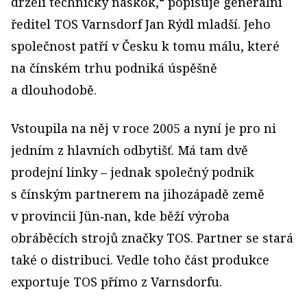
drželi technický náskok,“ popisuje generální
ředitel TOS Varnsdorf Jan Rýdl mladší. Jeho
společnost patří v Česku k tomu málu, které
na čínském trhu podniká úspěšně
a dlouhodobě.
Vstoupila na něj v roce 2005 a nyní je pro ni
jedním z hlavních odbytišť. Má tam dvě
prodejní linky – jednak společný podnik
s čínským partnerem na jihozápadě země
v provincii Jün‑nan, kde běží výroba
obráběcích strojů značky TOS. Partner se stará
také o distribuci. Vedle toho část produkce
exportuje TOS přímo z Varnsdorfu.