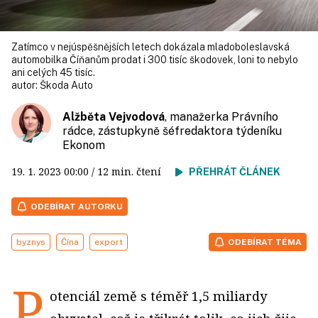
Zatímco v nejúspěšnějších letech dokázala mladoboleslavská
automobilka Číňanům prodat i 300 tisíc škodovek, loni to nebylo
ani celých 45 tisíc.
autor:
Škoda Auto
Alžběta Vejvodová
, manažerka Právního
rádce, zástupkyně šéfredaktora týdeníku
Ekonom
19. 1. 2023
00:00
/ 12 min. čtení
PŘEHRÁT ČLÁNEK
ODEBÍRAT AUTORKU
byznys
Čína
export
ODEBÍRAT TÉMA
P
otenciál země s téměř 1,5 miliardy