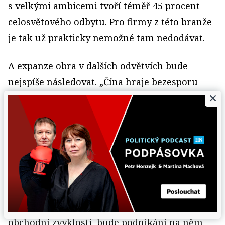
s velkými ambicemi tvoří téměř 45 procent
celosvětového odbytu. Pro firmy z této branže
je tak už prakticky nemožné tam nedodávat.
A expanze obra v dalších odvětvích bude
nejspíše následovat. „Čína hraje bezesporu
×
v globálním světě čím dál větší úlohu. Stále
více a více českých firem se dostává buď
přímo, nebo nepřímo do kontaktu s Čínou,
takže se jim určitě vyplatí, pokud se budou
více zajímat o dění v této zemi,“
uvádí Červinka.
Jak bude čínský trh dozrávat a cizelovat své
obchodní zvyklosti, bude podnikání na něm