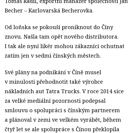
Tomáš Radil, exportní manažer společnosti Jan
Becher – Karlovarská Becherovka.
Od loňska se pokouší proniknout do Číny
znovu. Našla tam opět nového distributora.
I tak ale nyní likér mohou zákazníci ochutnat
zatím jen v sedmi čínských městech.
Své plány na podnikání v Číně musel
v minulosti přehodnotit také výrobce
nákladních aut Tatra Trucks. V roce 2014 sice
za velké mediální pozornosti podepsal
smlouvu o spolupráci s čínským partnerem
a plánoval v zemi ve velkém vyrábět, během
čtyř let se ale spolupráce s Čínou překlopila