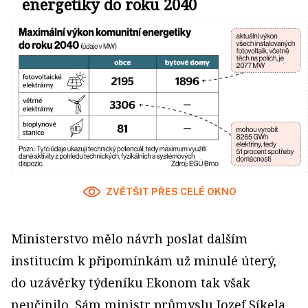
energetiky do roku 2040
ZVĚTŠIT PŘES CELÉ OKNO
Ministerstvo mělo návrh poslat dalším
institucím k připomínkám už minulé úterý,
do uzávěrky týdeníku Ekonom tak však
neučinilo. Sám ministr průmyslu Jozef Síkela