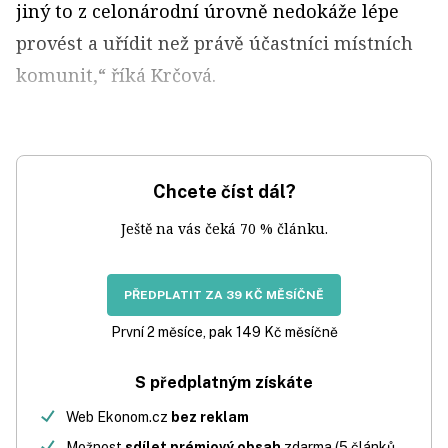
jiný to z celonárodní úrovně nedokáže lépe
provést a uřídit než právě účastníci místních
komunit,“ říká Krčová.
Chcete číst dál?
Ještě na vás čeká 70 % článku.
PŘEDPLATIT ZA 39 KČ MĚSÍČNĚ
První 2 měsíce, pak 149 Kč měsíčně
S předplatným získáte
Web Ekonom.cz
bez reklam
Možnost
sdílet prémiový obsah
zdarma (5 článků