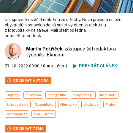
Jak správně rozdělit elektřinu ze střechy. Nová pravidla umožní
obyvatelům bytových domů sdílet vyrobenou elektřinu
z fotovoltaiky na střeše. Mají platit od ledna.
autor:
Shutterstock
Martin Petříček
, zástupce šéfredaktora
týdeníku Ekonom
27. 10. 2022
00:00
/ 8 min. čtení
PŘEHRÁT ČLÁNEK
ODEBÍRAT AUTORA
úspory
elektřina
energetika
ceny energií
komunita
fotovoltaika
Španělsko
Německo
družstvo
Praha
domácnost
spolupráce
ODEBÍRAT TÉMA