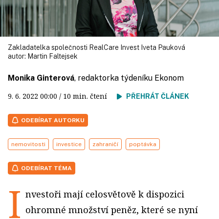
Zakladatelka společnosti RealCare Invest Iveta Pauková
autor:
Martin Faltejsek
Monika Ginterová
, redaktorka týdeníku Ekonom
9. 6. 2022
00:00
/ 10 min. čtení
PŘEHRÁT ČLÁNEK
ODEBÍRAT AUTORKU
nemovitosti
investice
zahraničí
poptávka
ODEBÍRAT TÉMA
I
nvestoři mají celosvětově k dispozici
ohromné množství peněz, které se nyní