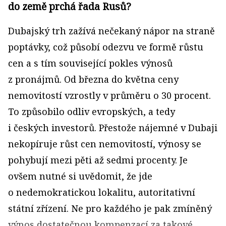
do země prchá řada Rusů?
Dubajský trh zažívá nečekaný nápor na straně
poptávky, což působí odezvu ve formě růstu
cen a s tím související pokles výnosů
z pronájmů. Od března do května ceny
nemovitostí vzrostly v průměru o 30 procent.
To způsobilo odliv evropských, a tedy
i českých investorů. Přestože nájemné v Dubaji
nekopíruje růst cen nemovitostí, výnosy se
pohybují mezi pěti až sedmi procenty. Je
ovšem nutné si uvědomit, že jde
o nedemokratickou lokalitu, autoritativní
státní zřízení. Ne pro každého je pak zmíněný
výnos dostatečnou kompenzací za takové