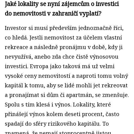
Jaké lokality se nyní zájemcům o investici
do nemovitosti v zahraničí vyplatí?
Investor si musí především jednoznačně říci,
co hledá. Jestli nemovitost za účelem vlastní
rekreace a následně pronájmu v době, kdy ji
nevyužívá, anebo zda chce čistě výnosovou
investici. Evropa jako taková má už velmi
vysoké ceny nemovitostí a naproti tomu volný
kapitál k tomu, aby se lidé mohli jet rekreovat
a pronajímat si dům či apartmán, se zmenšuje.
Spolu s tím klesá i výnos. Lokality, které
přinášejí výnos kolem deseti procent, často
spadají do sféry rizikového kapitálu. To
znamená, že nemají stoprocentně jistou