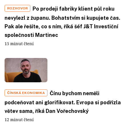
Po prodeji fabriky klient půl roku
ROZHOVOR
nevylezl z županu. Bohatstvím si kupujete čas.
Pak ale řešíte, co s ním, říká šéf J&T Investiční
společnosti Martinec
15 minut čtení
Čínu bychom neměli
ČÍNSKÁ EKONOMIKA
podceňovat ani glorifikovat. Evropa si podřízla
větev sama, říká Dan Vořechovský
12 minut čtení