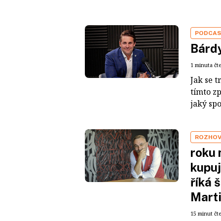
PODCA
Bárdy
1 minuta čt
Jak se t
tímto z
jaký sp
ROZHO
roku 
kupuj
říká 
Mart
15 minut čt