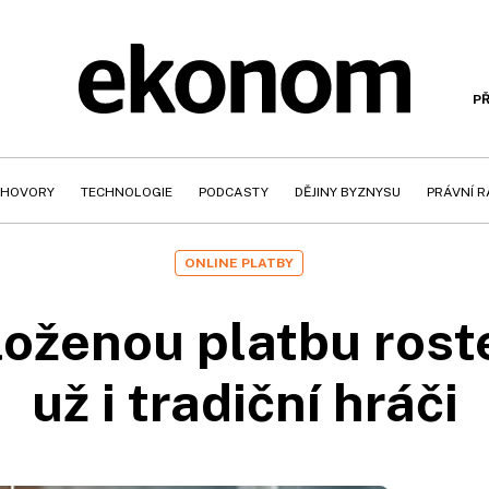
PŘ
HOVORY
TECHNOLOGIE
PODCASTY
DĚJINY BYZNYSU
PRÁVNÍ 
ONLINE PLATBY
oženou platbu roste.
už i tradiční hráči