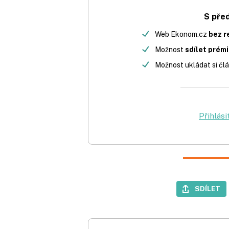
S pře
Web Ekonom.cz
bez r
Možnost
sdílet prém
Možnost ukládat si člá
Přihlási
SDÍLET