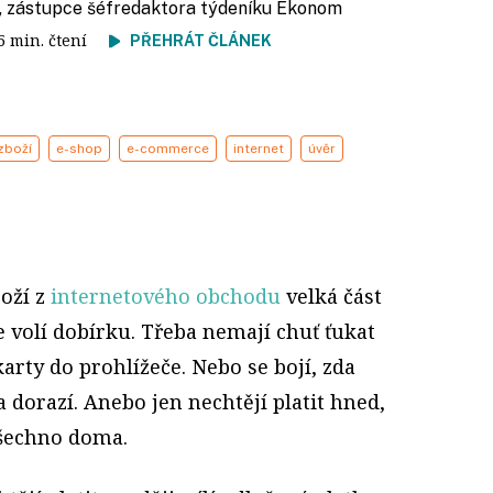
, zástupce šéfredaktora týdeníku Ekonom
 5 min. čtení
PŘEHRÁT ČLÁNEK
zboží
e-shop
e-commerce
internet
úvěr
boží z
internetového obchodu
velká část
e volí dobírku. Třeba nemají chuť ťukat
karty do prohlížeče. Nebo se bojí, zda
 dorazí. Anebo jen nechtějí platit hned,
 všechno doma.