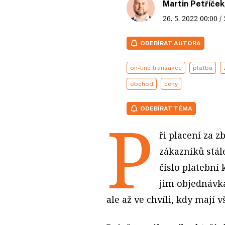
Martin Petříček
26. 5. 2022
00:00
/
ODEBÍRAT AUTORA
on-line transakce
platba
obchod
ceny
ODEBÍRAT TÉMA
P
ři placení za z
zákazníků stál
číslo platební 
jim objednávka
ale až ve chvíli, kdy mají