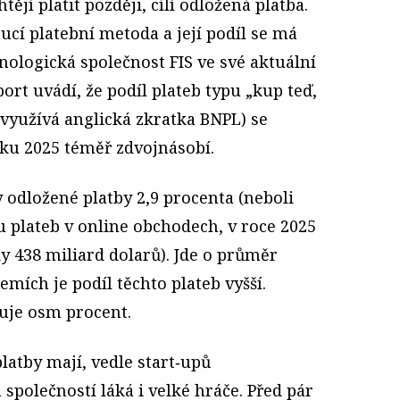
tějí platit později, cílí odložená platba.
oucí platební metoda a její podíl se má
hnologická společnost FIS ve své aktuální
ort uvádí, že podíl plateb typu „kup teď,
e využívá anglická zkratka BNPL) se
ku 2025 téměř zdvojnásobí.
y odložené platby 2,9 procenta (neboli
 plateb v online obchodech, v roce 2025
dy 438 miliard dolarů). Jde o průměr
zemích je podíl těchto plateb vyšší.
uje osm procent.
latby mají, vedle start‑upů
společností láká i velké hráče. Před pár