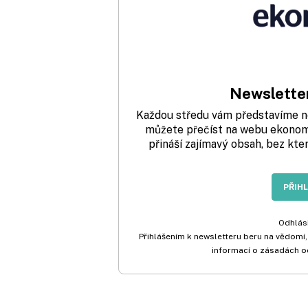
Newsletter
Každou středu vám představíme nej
můžete přečíst na webu ekonom.
přináší zajímavý obsah, bez kte
PŘIH
Odhlási
Přihlášením k newsletteru beru na vědomí,
informací o zásadách o