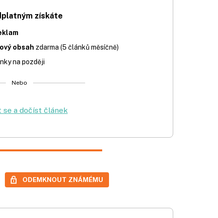
dplatným získáte
eklam
iový obsah
zdarma (5 článků měsíčně)
nky na později
Nebo
t se a dočíst článek
ODEMKNOUT ZNÁMÉMU