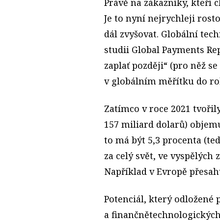
Právě na zákazníky, kteří ch
Je to nyní nejrychleji rost
dál zvyšovat. Globální tec
studii Global Payments Rep
zaplať později“ (pro něž s
v globálním měřítku do ro
Zatímco v roce 2021 tvořil
157 miliard dolarů) objemu
to má být 5,3 procenta (te
za celý svět, ve vyspělých 
Například v Evropě přesah
Potenciál, který odložené p
a finančnětechnologických 