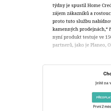
týdny je spustil Home Cred
zájem zákazníků a rostoucí
proto tuto službu nabídno
kamenných prodejnách,“ ří
nyní produkt testuje ve 1
partnerů, jako je Planeo, O
Chc
Ještě na 
PŘEDPLAT
První 2 měs