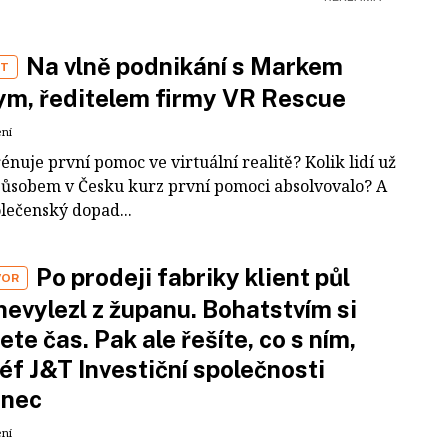
Na vlně podnikání s Markem
ST
m, ředitelem firmy VR Rescue
ení
rénuje první pomoc ve virtuální realitě? Kolik lidí už
působem v Česku kurz první pomoci absolvovalo? A
olečenský dopad...
Po prodeji fabriky klient půl
VOR
nevylezl z županu. Bohatstvím si
ete čas. Pak ale řešíte, co s ním,
šéf J&T Investiční společnosti
inec
ení