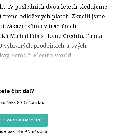
it. „V posledních dvou letech sledujeme
 trend odložených plateb. Zkusili jsme
ut zákazníkům i v tradičních
ká Michal Fila z Home Creditu. Firma
50 vybraných prodejnách u svých
kay, Setos či Electro World.
ete číst dál?
vás čeká 80 % článku.
IT ZA 39 KČ MĚSÍČNĚ
íce, pak 149 Kč měsíčně