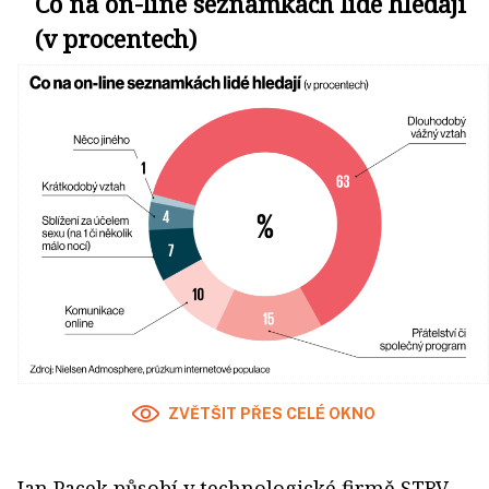
Co na on-line seznamkách lidé hledají
(v procentech)
ZVĚTŠIT PŘES CELÉ OKNO
Jan Pacek působí v technologické firmě STRV,