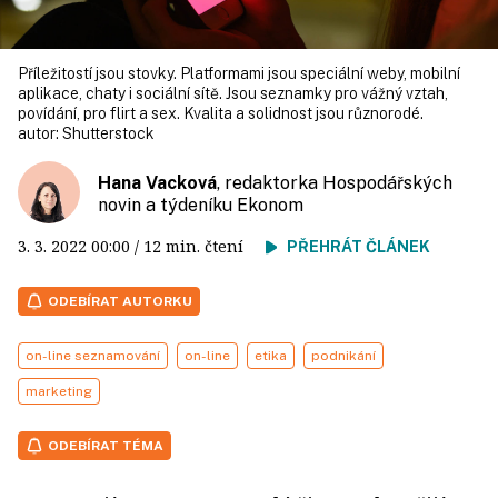
Příležitostí jsou stovky. Platformami jsou speciální weby, mobilní
aplikace, chaty i sociální sítě. Jsou seznamky pro vážný vztah,
povídání, pro flirt a sex. Kvalita a solidnost jsou různorodé.
autor:
Shutterstock
Hana Vacková
, redaktorka Hospodářských
novin a týdeníku Ekonom
3. 3. 2022
00:00
/ 12 min. čtení
PŘEHRÁT ČLÁNEK
ODEBÍRAT AUTORKU
on-line seznamování
on-line
etika
podnikání
marketing
ODEBÍRAT TÉMA