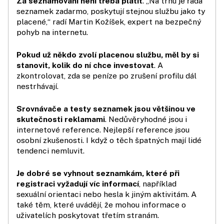
Za seznamování není třeba platit
. „Na trhu je řada
seznamek zadarmo, poskytují stejnou službu jako ty
placené,“ radí Martin Kožíšek, expert na bezpečný
pohyb na internetu.
Pokud už někdo zvolí placenou službu, měl by si
stanovit, kolik do ní chce investovat
. A
zkontrolovat, zda se peníze po zrušení profilu dál
nestrhávají.
Srovnávače a testy seznamek jsou většinou ve
skutečnosti reklamami
. Nedůvěryhodné jsou i
internetové reference. Nejlepší reference jsou
osobní zkušenosti. I když o těch špatných mají lidé
tendenci nemluvit.
Je dobré se vyhnout seznamkám, které při
registraci vyžadují víc informací
, například
sexuální orientaci nebo hesla k jiným aktivitám. A
také těm, které uvádějí, že mohou informace o
uživatelích poskytovat třetím stranám.