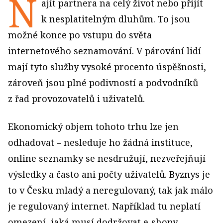
N
ajít partnera na celý život nebo přijít
k nesplatitelným dluhům. To jsou
možné konce po vstupu do světa
internetového seznamování. V párování lidí
mají tyto služby vysoké procento úspěšnosti,
zároveň jsou plné podivností a podvodníků
z řad provozovatelů i uživatelů.
Ekonomický objem tohoto trhu lze jen
odhadovat – nesleduje ho žádná instituce,
online seznamky se nesdružují, nezveřejňují
výsledky a často ani počty uživatelů. Byznys je
to v Česku mladý a neregulovaný, tak jak málo
je regulovaný internet. Například tu neplatí
omezení, jaká musí dodržovat e‑shopy.