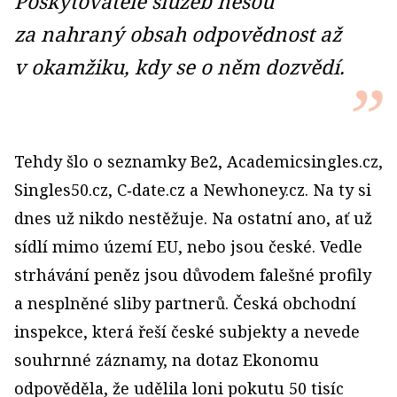
Poskytovatelé služeb nesou
za nahraný obsah odpovědnost až
v okamžiku, kdy se o něm dozvědí.
Tehdy šlo o seznamky Be2, Academicsingles.cz,
Singles50.cz, C‑date.cz a Newhoney.cz. Na ty si
dnes už nikdo nestěžuje. Na ostatní ano, ať už
sídlí mimo území EU, nebo jsou české. Vedle
strhávání peněz jsou důvodem falešné profily
a nesplněné sliby partnerů. Česká obchodní
inspekce, která řeší české subjekty a nevede
souhrnné záznamy, na dotaz Ekonomu
odpověděla, že udělila loni pokutu 50 tisíc