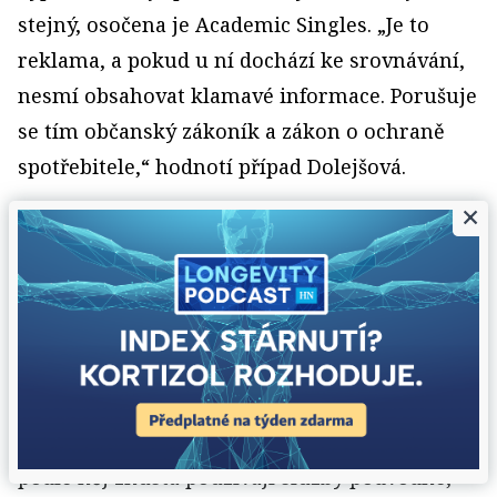
stejný, osočena je Academic Singles. „Je to
reklama, a pokud u ní dochází ke srovnávání,
nesmí obsahovat klamavé informace. Porušuje
se tím občanský zákoník a zákon o ochraně
spotřebitele,“ hodnotí případ Dolejšová.
×
Když uživatel proklikne na do­poručenou
službu a koupí si ji, dostává srovnávač provizi.
Nejde tedy o ne­závislé hodnocení, ale
o takzvaný affiliate marketing. „Jako takový
není nekalou praktikou, nicméně jeho použití
ve srovnávačích je na hraně etiky,“ říká
marketingový specialista Jakub Slíva. Metodu
podle něj zhusta používají služby podvodné,