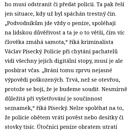
ho musí odstranit či předat policii. Ta pak řeší
jen situace, kdy už byl spáchán trestný čin.
„Podvodníkům jde vždy o peníze, spoléhají
na lidskou důvěřivost a ta je o to větší, čím víc
člověka zmáhá samota,“ říká kriminalista
Václav Písecký. Policie při chytání pachatelů
vidí všechny jejich digitální stopy, musí je ale
posbírat včas. „Brání tomu zprvu nejasné
výpovědi poškozených. Trvá, než se otevřou,
protože se bojí, že je budeme soudit. Nesmírně
důležitá při vyšetřování je součinnost
seznamek,“ říká Písecký. Nelze spoléhat na to,
že policie obětem vrátí pověst nebo desítky či
stovky tisíc. Útočníci peníze obratem utratí