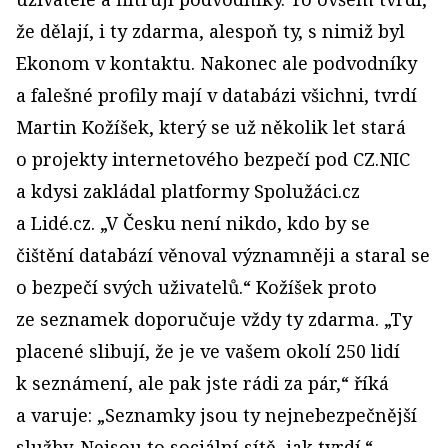
že dělají, i ty zdarma, alespoň ty, s nimiž byl
Ekonom v kontaktu. Nakonec ale podvodníky
a falešné profily mají v databázi všichni, tvrdí
Martin Kožíšek, který se už několik let stará
o projekty internetového bezpečí pod CZ.NIC
a kdysi zakládal platformy Spolužáci.cz
a Lidé.cz. „V Česku není nikdo, kdo by se
čištění databází věnoval významněji a staral se
o bezpečí svých uživatelů.“ Kožíšek proto
ze seznamek doporučuje vždy ty zdarma. „Ty
placené slibují, že je ve vašem okolí 250 lidí
k seznámení, ale pak jste rádi za pár,“ říká
a varuje: „Seznamky jsou ty nejnebezpečnější
služby. Nejsou to sociální sítě, jak tvrdí.“