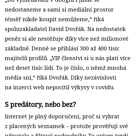
nedostaneme a sami si mediální prostor
téměř nikde koupit nemůžeme,“ říká
spoluzakladatel David Dvořák. Na nedostatek
peněz si ale nestěžuje díky více než milionové
základně. Denně se přihlásí 300 až 400 tisíc
majitelů profilů. „VIP členství si u nás platí více
než deset tisíc lidí. To je číslo, o němž mnohá
média sní,“ říká Dvořák. Díky nezávislosti
na inzerci web nepocítil výkyvy v covidu.
S predátory, nebo bez?
Internet je plný doporučení, proč si vybrat
z placených seznamek – protože prověřují své
uživatele a filtrují podvodníky. To ovšem tvrdí,