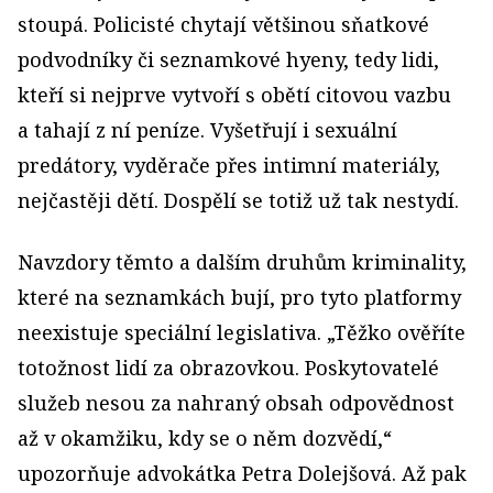
stoupá. Policisté chytají většinou sňatkové
podvodníky či seznamkové hyeny, tedy lidi,
kteří si nejprve vytvoří s obětí citovou vazbu
a tahají z ní peníze. Vyšetřují i sexuální
predátory, vyděrače přes intimní materiály,
nejčastěji dětí. Dospělí se totiž už tak nestydí.
Navzdory těmto a dalším druhům kriminality,
které na seznamkách bují, pro tyto platformy
neexistuje speciální legislativa. „Těžko ověříte
totožnost lidí za obrazovkou. Poskytovatelé
služeb nesou za nahraný obsah odpovědnost
až v okamžiku, kdy se o něm dozvědí,“
upozorňuje advokátka Petra Dolejšová. Až pak