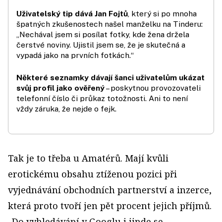
Uživatelský tip dává Jan Fojtů
, který si po mnoha
špatných zkuše­nostech našel manželku na Tinderu:
„Nechával jsem si posílat fotky, kde žena držela
čerstvé noviny. Ujistil jsem se, že je skutečná a
vypadá jako na prvních fotkách.“
Některé seznamky dávají šanci uživatelům ukázat
svůj profil jako ověřený
– poskytnou provozovateli
telefonní číslo či průkaz totožnosti. Ani to není
vždy záruka, že nejde o fejk.
Tak je to třeba u Amatérů. Mají kvůli
erotickému obsahu ztíženou pozici při
vyjednávání obchodních partnerství a inzerce,
která proto tvoří jen pět procent jejich příjmů.
„Do vyhledávání v Googlu i jinde se