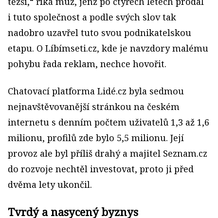
těžší,“ říká muž, jenž po čtyřech letech prodal
i tuto společnost a podle svých slov tak
nadobro uzavřel tuto svou podnikatelskou
etapu. O Líbímseti.cz, kde je navzdory malému
pohybu řada reklam, nechce hovořit.
Chatovací platforma Lidé.cz byla sedmou
nejnavštěvovanější stránkou na českém
internetu s denním počtem uživatelů 1,3 až 1,6
milionu, profilů zde bylo 5,5 milionu. Její
provoz ale byl příliš drahý a majitel Seznam.cz
do rozvoje nechtěl investovat, proto ji před
dvěma lety ukončil.
Tvrdý a nasycený byznys