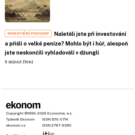
Naletěli jste při investování
INVESTIČNÍ PODVODY
a přišli o velké peníze? Mohlo být i hůř, alespoň
jste neskončili vyhladovělí v džungli
6 minut čtení
Copyright
©1996-2026
Economia, a.s.
Týdeník Ekonom
ISSN 1210-0714
ekonom.cz
ISSN 2787-9380