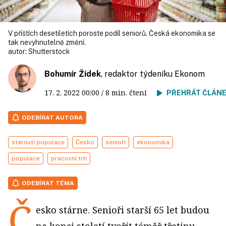
V příštích desetiletích poroste podíl seniorů. Česká ekonomika se
tak nevyhnutelně změní.
autor:
Shutterstock
Bohumír Žídek
, redaktor týdeníku Ekonom
17. 2. 2022
00:00
/ 8 min. čtení
PŘEHRÁT ČLÁN
ODEBÍRAT AUTORA
stárnutí populace
Česko
senioři
ekonomika
populace
pracovní trh
ODEBÍRAT TÉMA
Č
esko stárne. Senioři starší 65 let budou