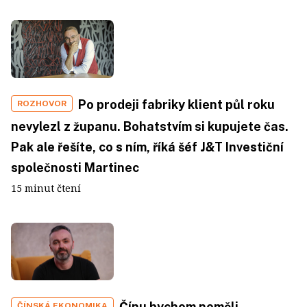
Po prodeji fabriky klient půl roku
ROZHOVOR
nevylezl z županu. Bohatstvím si kupujete čas.
Pak ale řešíte, co s ním, říká šéf J&T Investiční
společnosti Martinec
15 minut čtení
Čínu bychom neměli
ČÍNSKÁ EKONOMIKA