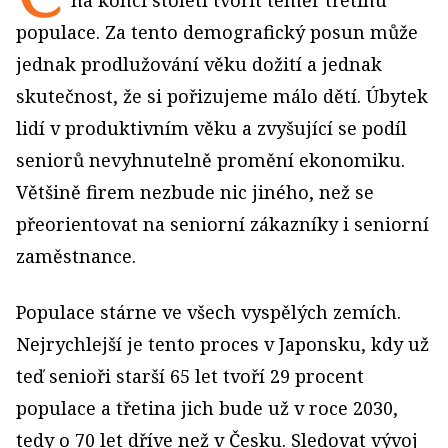
na konci století tvořit téměř třetinu
populace. Za tento demografický posun může
jednak prodlužování věku dožití a jednak
skutečnost, že si pořizujeme málo dětí. Úbytek
lidí v produktivním věku a zvyšující se podíl
seniorů nevyhnutelně promění ekonomiku.
Většině firem nezbude nic jiného, než se
přeorientovat na seniorní zákazníky i seniorní
zaměstnance.
Populace stárne ve všech vyspělých zemích.
Nejrychlejší je tento proces v Japonsku, kdy už
teď senioři starší 65 let tvoří 29 procent
populace a třetina jich bude už v roce 2030,
tedy o 70 let dříve než v Česku. Sledovat vývoj