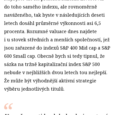
do toho samého indexu, ale rovnoměrně
naváženého, tak byste v následujících deseti
letech dosáhl průměrné výkonnosti asi 6,5
procenta. Rozumné valuace dnes najdete
i u stovek středních a menších společností, jež
jsou zařazené do indexů S&P 400 Mid cap a S&P
600 Small cap. Obecně bych si tedy tipnul, že
sázka na tržně kapitalizační index S&P 500
nebude v nejbližších dvou letech tou nejlepší.
Že může být výhodnější aktivní strategie
výběru jednotlivých titulů.