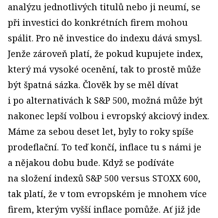
analýzu jednotlivých titulů nebo ji neumí, se
při investici do konkrétních firem mohou
spálit. Pro ně investice do indexu dává smysl.
Jenže zároveň platí, že pokud kupujete index,
který má vysoké ocenění, tak to prostě může
být špatná sázka. Člověk by se měl dívat
i po alternativách k S&P 500, možná může být
nakonec lepší volbou i evropský akciový index.
Máme za sebou deset let, byly to roky spíše
prodeflační. To teď končí, inflace tu s námi je
a nějakou dobu bude. Když se podíváte
na složení indexů S&P 500 versus STOXX 600,
tak platí, že v tom evropském je mnohem více
firem, kterým vyšší inflace pomůže. Ať již jde