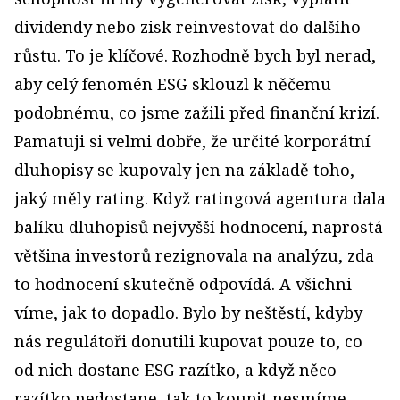
dividendy nebo zisk reinvestovat do dalšího
růstu. To je klíčové. Rozhodně bych byl nerad,
aby celý fenomén ESG sklouzl k něčemu
podobnému, co jsme zažili před finanční krizí.
Pamatuji si velmi dobře, že určité korporátní
dluhopisy se kupovaly jen na základě toho,
jaký měly rating. Když ratingová agentura dala
balíku dluhopisů nejvyšší hodnocení, naprostá
většina investorů rezignovala na analýzu, zda
to hodnocení skutečně odpovídá. A všichni
víme, jak to dopadlo. Bylo by neštěstí, kdyby
nás regulátoři donutili kupovat pouze to, co
od nich dostane ESG razítko, a když něco
razítko nedostane, tak to koupit nesmíme.