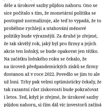
déle a úrokové sazby půjdou nahoru. Ono se
sice počítalo s tím, že monetární politika se
postupně normalizuje, ale teď to vypadá, že to
proběhne rychleji a utahování měnové
politiky bude výraznější. Za druhé je zřejmé,
že tak skvělý rok, jaký byl pro firmy a jejich
akcie ten loňský, se bude opakovat jen těžko.
Na začátku loňského roku se čekalo, že
na úroveň předpandemických zisků se firmy
dostanou až v roce 2022. Povedlo se jim to ale
už loni. Trhy pak velmi optimisticky čekaly, že
tak razantní růst ziskovosti bude pokračovat
i letos. Teď, když je zřejmé, že úrokové sazby
půjdou nahoru, si čím dál víc investorů začíná