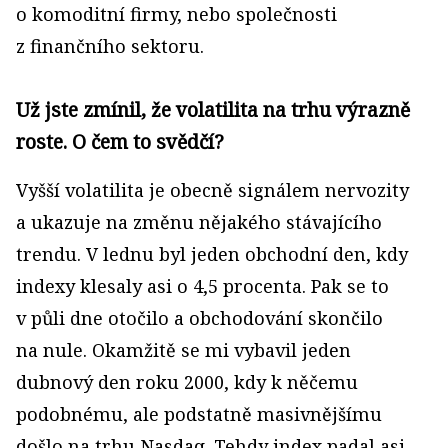
o komoditní firmy, nebo společnosti
z finančního sektoru.
Už jste zmínil, že volatilita na trhu výrazně
roste. O čem to svědčí?
Vyšší volatilita je obecně signálem nervozity
a ukazuje na změnu nějakého stávajícího
trendu. V lednu byl jeden obchodní den, kdy
indexy klesaly asi o 4,5 procenta. Pak se to
v půli dne otočilo a obchodování skončilo
na nule. Okamžitě se mi vybavil jeden
dubnový den roku 2000, kdy k něčemu
podobnému, ale podstatně masivnějšímu
došlo na trhu Nasdaq. Tehdy index padal asi