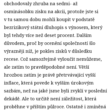
obchodovaly zhruba na sedmi- až
osminásobku zisku na akcii, protože jste si
v tu samou dobu mohli koupit v podstatě
bezrizikový státní dluhopis s výnosem, který
byl tehdy více než deset procent. Dalším
důvodem, proč by ocenění společností šlo
výrazněji níž, je pokles zisků v důsledku
recese. Což samozřejmě vyloučit nemůžeme,
ale zatím to pravděpodobné není. Větší
hrozbou zatím je právě přetrvávající vyšší
inflace, která povede k vyšším úrokovým
sazbám, než na jaké jsme byli zvyklí v poslední
dekádě. Ale to určitě není záležitost, která
proběhne v příštím půlroce. Ostatně i zmíněná