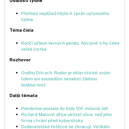
Události týdne
Přehled nejdůležitějších zpráv uplynulého
týdne
Téma čísla
Končí přísun levných peněz. Akciové trhy čeká
velká čistka
Rozhovor
Ondřej Ditrych: Rusko je sklerotické, svým
lidem ani sousedům nenabízí žádnou
budoucnost
Další témata
Pandemie poslala do bídy 100 milionů lidí
Richard Malovič dříve uklízel ulice, teď jeho
firma chrání před kyberútoky
Dodavatelské řetězce se zkracují. Velikáni