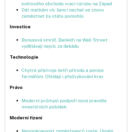
světového obchodu vrací výrobu na Západ
Dát matkám víc šancí nechat se znovu
zaměstnat by státu pomohlo
Investice
Bonusová smršť. Bankéři na Wall Street
vydělávají nejvíc za dekádu
Technologie
Chytré přístroje šetří přírodu a pe­níze
farmářům. Ohlídají i přežvykování krav
Právo
Moderní průmysl podpoří nová pravidla
investičních pobídek
Moderní řízení
Nespokojenost zaměstnanců roste. Uspějí