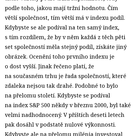
podle toho, jakou mají tržní hodnotu. Čím
větší společnost, tím větší má v indexu podíl.
Kdybyste se ale podíval na ten samý index,
s tím rozdílem, že by v něm každá z těch pěti
set společností měla stejný podíl, získáte jiný
obrázek. Ocenění toho prvního indexu je
o dost vyšší. Jinak řečeno platí, že
na současném trhu je řada společností, které
zdaleka nejsou tak drahé. Podobné to bylo
na přelomu století. Kdybyste se podíval
na index S&P 500 někdy v březnu 2000, byl také
velmi nadhodnocený. V příštích deseti letech
pak dosáhl v podstatě nulové výkonnosti.
Kdybyste ale na přelomu milénia investoval