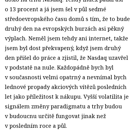
o 13 procent a já jsem šel v půl sedmé
středoevropského času domů s tím, že to bude
druhý den na evropských burzách asi pěkný
výplach. Neměl jsem tehdy ani internet, takže
jsem byl dost překvapený, když jsem druhý
den přišel do práce a zjistil, že Nasdaq uzavřel
v podstatě na nule. Každopádně bych byl
v současnosti velmi opatrný a nevnímal bych
lednové propady akciových vítězů posledních
let jako příležitost k nákupu. Vyšší volatilita je
signálem změny paradigmatu a trhy budou
v budoucnu určitě fungovat jinak než
v posledním roce a půl.