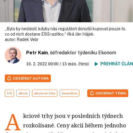
„Bylo by neštěstí, kdyby nás regulátoři donutili kupovat pouze to,
co od nich dostane ESG razítko,“ říká Ján Hájek.
autor:
Radek Vebr
Petr Kain
, šéfredaktor týdeníku Ekonom
10. 2. 2022
00:00
/ 13 min. čtení
PŘEHRÁT ČLÁ
ODEBÍRAT AUTORA
trh
akcie
akciové trhy
investice
ODEBÍRAT TÉMA
A
kciové trhy jsou v posledních týdnech
rozkolísané. Ceny akcií během jednoho