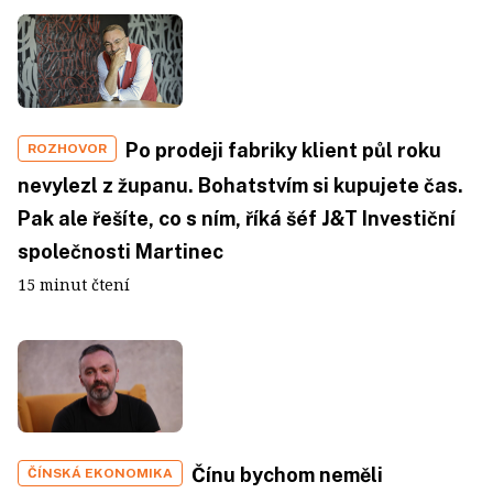
Po prodeji fabriky klient půl roku
ROZHOVOR
nevylezl z županu. Bohatstvím si kupujete čas.
Pak ale řešíte, co s ním, říká šéf J&T Investiční
společnosti Martinec
15 minut čtení
Čínu bychom neměli
ČÍNSKÁ EKONOMIKA