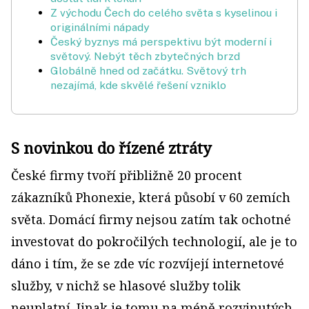
Z východu Čech do celého světa s kyselinou i
originálními nápady
Český byznys má perspektivu být moderní i
světový. Nebýt těch zbytečných brzd
Globálně hned od začátku. Světový trh
nezajímá, kde skvělé řešení vzniklo
S novinkou do řízené ztráty
České firmy tvoří přibližně 20 procent
zákazníků Phonexie, která působí v 60 zemích
světa. Domácí firmy nejsou zatím tak ochotné
investovat do pokročilých technologií, ale je to
dáno i tím, že se zde víc rozvíjejí internetové
služby, v nichž se hlasové služby tolik
neuplatní. Jinak je tomu na méně rozvinutých