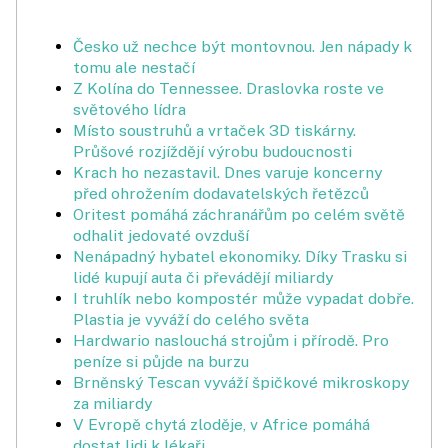
Česko už nechce být montovnou. Jen nápady k
tomu ale nestačí
Z Kolína do Tennessee. Draslovka roste ve
světového lídra
Místo soustruhů a vrtaček 3D tiskárny.
Průšové rozjíždějí výrobu budoucnosti
Krach ho nezastavil. Dnes varuje koncerny
před ohrožením dodavatelských řetězců
Oritest pomáhá záchranářům po celém světě
odhalit jedovaté ovzduší
Nenápadný hybatel ekonomiky. Díky Trasku si
lidé kupují auta či převádějí miliardy
I truhlík nebo kompostér může vypadat dobře.
Plastia je vyváží do celého světa
Hardwario naslouchá strojům i přírodě. Pro
peníze si půjde na burzu
Brněnský Tescan vyváží špičkové mikroskopy
za miliardy
V Evropě chytá zloděje, v Africe pomáhá
dostat lidi k lékaři