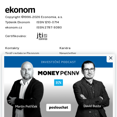
Copyright
©1996-2026
Economia, a.s.
Týdeník Ekonom
ISSN 1210-0714
ekonom.cz
ISSN 2787-9380
Certifikováno:
Kontakty
Kariéra
Tiráž redakce Ekonom
Newsletter
×
Předplatné
Všeobecné podmínky
Prohlášení o cookies
Nastavení soukromí
Ochrana osobních údajů
Inzerce
, obchodní garant:
Adéla Formáčková
,
+420 739 500 832
Jakékoliv užití obsahu, včetně převzetí článků, je bez souhlasu
Economia, a.s. zapovězeno. Bez souhlasu Economia, a.s. je
zapovězeno též rozmnožování obsahu pro účely automatizované
analýzy textů nebo dat podle ustanovení § 39c autorského zákona.