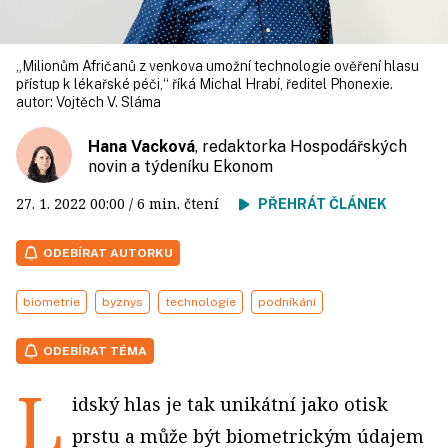
„Milionům Afričanů z venkova umožní technologie ověření hlasu
přístup k lékařské péči,“ říká Michal Hrabí, ředitel Phonexie.
autor:
Vojtěch V. Sláma
Hana Vacková
, redaktorka Hospodářských
novin a týdeníku Ekonom
27. 1. 2022
00:00
/ 6 min. čtení
PŘEHRÁT ČLÁNEK
ODEBÍRAT AUTORKU
biometrie
byznys
technologie
podnikání
ODEBÍRAT TÉMA
L
idský hlas je tak unikátní jako otisk
prstu a může být biometrickým údajem