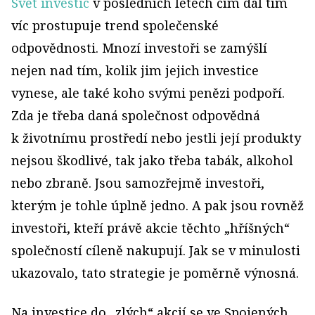
Svět investic
v posledních letech čím dál tím
víc prostupuje trend společenské
odpovědnosti. Mnozí investoři se zamýšlí
nejen nad tím, kolik jim jejich investice
vynese, ale také koho svými penězi podpoří.
Zda je třeba daná společnost odpovědná
k životnímu prostředí nebo jestli její produkty
nejsou škodlivé, tak jako třeba tabák, alkohol
nebo zbraně. Jsou samozřejmě investoři,
kterým je tohle úplně jedno. A pak jsou rovněž
investoři, kteří právě akcie těchto „hříšných“
společností cíleně nakupují. Jak se v minulosti
ukazovalo, tato strategie je poměrně výnosná.
Na investice do „zlých“ akcií se ve Spojených