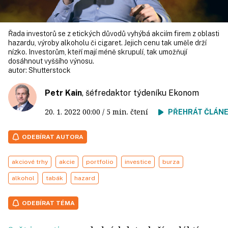
Řada investorů se z etických důvodů vyhýbá akciím firem z oblasti
hazardu, výroby alkoholu či cigaret. Jejich cenu tak uměle drží
nízko. Investorům, kteří mají méně skrupulí, tak umožňují
dosáhnout vyššího výnosu.
autor:
Shutterstock
Petr Kain
, šéfredaktor týdeníku Ekonom
20. 1. 2022
00:00
/ 5 min. čtení
PŘEHRÁT ČLÁN
ODEBÍRAT AUTORA
akciové trhy
akcie
portfolio
investice
burza
alkohol
tabák
hazard
ODEBÍRAT TÉMA