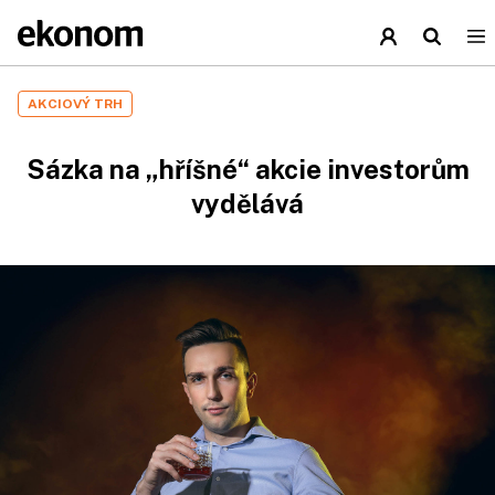
AKCIOVÝ TRH
Sázka na „hříšné“ akcie investorům
vydělává