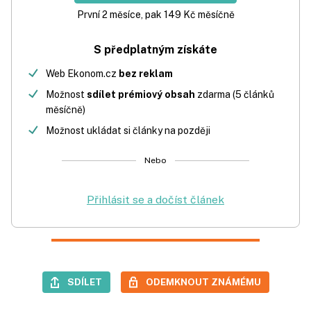
První 2 měsíce, pak 149 Kč měsíčně
S předplatným získáte
Web Ekonom.cz
bez reklam
Možnost
sdílet prémiový obsah
zdarma (5 článků
měsíčně)
Možnost ukládat si články na později
Nebo
Přihlásit se a dočíst článek
SDÍLET
ODEMKNOUT ZNÁMÉMU