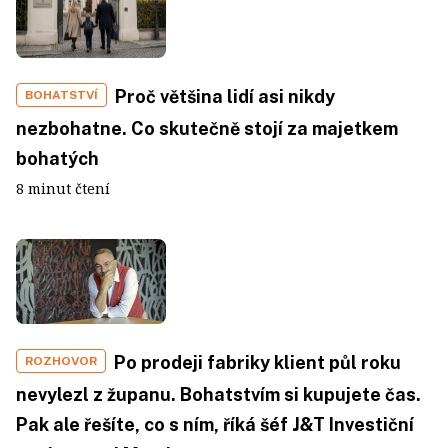
Proč většina lidí asi nikdy
BOHATSTVÍ
nezbohatne. Co skutečně stojí za majetkem
bohatých
8 minut čtení
Po prodeji fabriky klient půl roku
ROZHOVOR
nevylezl z županu. Bohatstvím si kupujete čas.
Pak ale řešíte, co s ním, říká šéf J&T Investiční