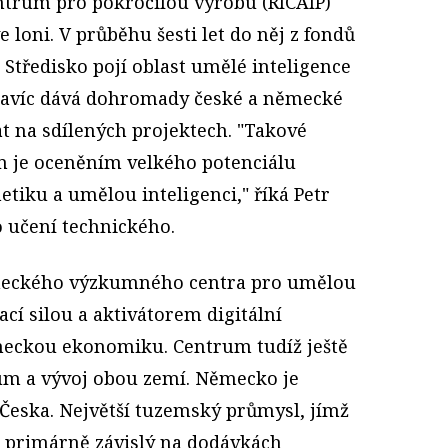
ntrum pro pokročilou výrobu (RICAIP)
e loni. V průběhu šesti let do něj z fondů
. Středisko pojí oblast umělé inteligence
 navíc dává dohromady české a německé
t na sdílených projektech. "Takové
m je oceněním velkého potenciálu
tiku a umělou inteligenci," říká Petr
 učení technického.
ěmeckého výzkumného centra pro umělou
ací silou a aktivátorem digitální
meckou ekonomiku. Centrum tudíž ještě
m a vývoj obou zemí. Německo je
 Česka. Největší tuzemský průmysl, jímž
e primárně závislý na dodávkách