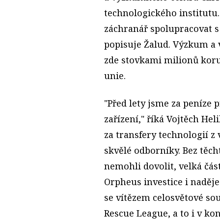
technologického institutu.
záchranář spolupracovat s 
popisuje Žalud. Výzkum a vý
zde stovkami milionů kor
unie.
"Před lety jsme za peníze 
zařízení," říká Vojtěch He
za transfery technologií z
skvělé odborníky. Bez těc
nemohli dovolit, velká čás
Orpheus investice i naděje
se vítězem celosvětové s
Rescue League, a to i v ko