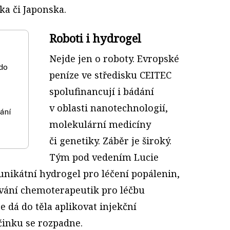
ka či Japonska.
Roboti i hydrogel
Nejde jen o roboty. Evropské
 do
peníze ve středisku CEITEC
spolufinancují i bádání
v oblasti nanotechnologií,
ání
molekulární medicíny
či genetiky. Záběr je široký.
Tým pod vedením Lucie
unikátní hydrogel pro léčení popálenin,
vání chemoterapeutik pro léčbu
e dá do těla aplikovat injekční
činku se rozpadne.