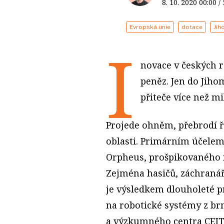
8. 10. 2020
00:00
/
Evropská unie
dotace
Jih
I
novace v českých 
peněz. Jen do Jihom
přiteče více než m
Projede ohněm, přebrodí 
oblasti. Primárním účele
Orpheus, prošpikovaného m
Zejména hasičů, záchranářů
je výsledkem dlouholeté p
na robotické systémy z b
a výzkumného centra CEIT