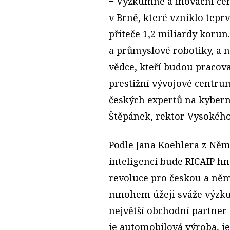
− Výzkumné a inovační ce
v Brně, které vzniklo teprv
přiteče 1,2 miliardy korun
a průmyslové robotiky, a
vědce, kteří budou pracova
prestižní vývojové centru
českých expertů na kyberne
Štěpánek, rektor Vysokého
Podle Jana Koehlera z N
inteligenci bude RICAIP hn
revoluce pro českou a ně
mnohem úžeji sváže výzku
největší obchodní partner
je automobilová výroba, j