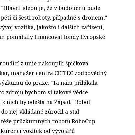
 "Hlavní ideou je, že v budoucnu bude
pěti či šesti roboty, případně s dronem,"
voj vozítka, jakožto i dalších zařízení,
un pomáhaly financovat fondy Evropské
proudící z unie nakoupili špičková
likar, manažer centra CEITEC zodpovědný
 výzkumu do praxe. "Ta nám přilákala
hto zdrojů bychom si takové vědce
t z nich by odešla na Západ." Robot
 do něj vkládané zúročil a stal
outěže průzkumných robotů RoboCup
nkurenci vozítek od vývojářů