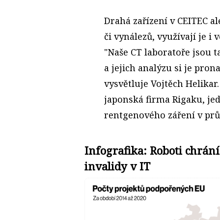
Drahá zařízení v CEITEC al
či vynálezů, využívají je i
"Naše CT laboratoře jsou 
a jejich analýzu si je pron
vysvětluje Vojtěch Helikar
japonská firma Rigaku, jede
rentgenového záření v prů
Infografika: Roboti chrání
invalidy v IT