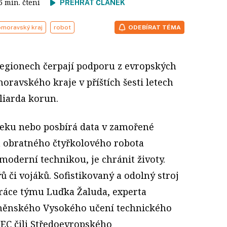
 5 min. čtení
PŘEHRÁT ČLÁNEK
omoravský kraj
robot
ODEBÍRAT TÉMA
regionech čerpají podporu z evropských
oravského kraje v příštích šesti letech
iliarda korun.
řeku nebo posbírá data v zamořené
m obratného čtyřkolového robota
oderní technikou, je chránit životy.
 či vojáků. Sofistikovaný a odolný stroj
ráce týmu Luďka Žaluda, experta
rněnského Vysokého učení technického
EC čili Středoevropského