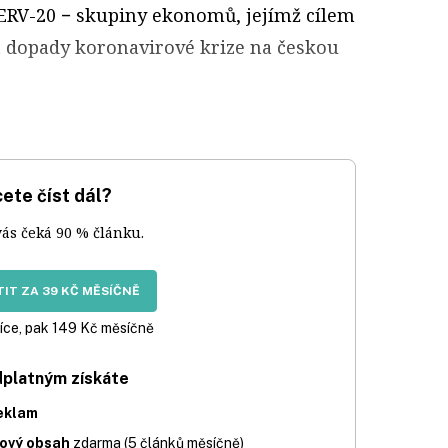
ERV-20 − skupiny ekonomů, jejímž cílem
žit dopady koronavirové krize na českou
ete číst dál?
vás čeká 90 % článku.
IT ZA 39 KČ MĚSÍČNĚ
íce, pak 149 Kč měsíčně
dplatným získáte
eklam
iový obsah
zdarma (5 článků měsíčně)