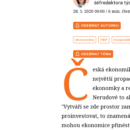
šéfredaktora t
28. 5. 2020
00:00
/ 6 min. č
ODEBÍRAT AUTORKU
ekonomika
HDP
hospodář
ODEBÍRAT TÉMA
Č
eská ekonomik
největší propa
ekonomky a re
Nerudové to al
"Vytváří se zde prostor zam
proinvestovat, to znamená 
mohou ekonomice přinést,"