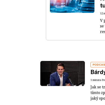
t
12 
V 
se
re
PODCA
Bárdy
1 minuta čt
Jak se t
tímto z
jaký sp