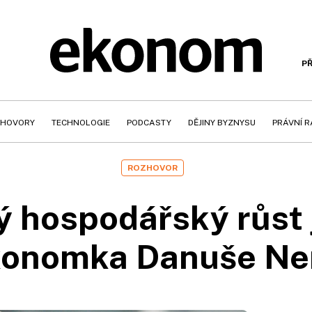
PŘ
HOVORY
TECHNOLOGIE
PODCASTY
DĚJINY BYZNYSU
PRÁVNÍ 
ROZHOVOR
hospodářský růst j
ekonomka Danuše Ne