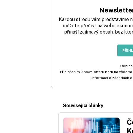
Newsletter
Každou středu vám představíme nej
můžete přečíst na webu ekonom.
přináší zajímavý obsah, bez kte
PŘIH
Odhlási
Přihlášením k newsletteru beru na vědomí,
informací o zásadách o
Související články
Č
K