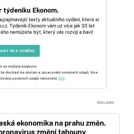
 týdeníku Ekonom.
zajímavější texty aktuálního vydání, které si
cz. Týdeník Ekonom vám už více jak 33 let
rého nemůžete být, který vás rozvíjí a baví!
LÁSIT SE K ODBĚRU
t se můžete kdykoliv.
 že dochází ke sbírání a zpracování osobních údajů. Více
chrany osobních údajů naleznete
ZDE
.
eská ekonomika na prahu změn.
oronavirus změní tahouny