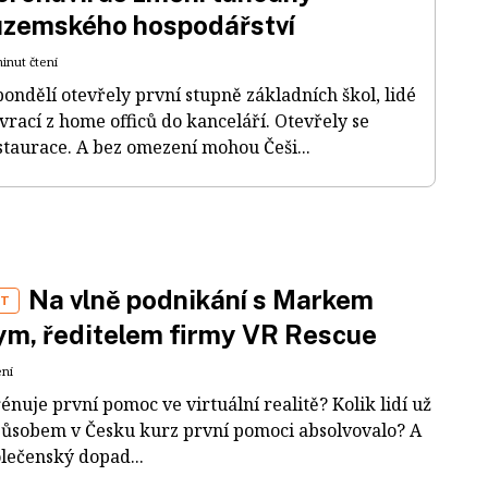
uzemského hospodářství
minut čtení
pondělí otevřely první stupně základních škol, lidé
 vrací z home officů do kanceláří. Otevřely se
staurace. A bez omezení mohou Češi...
Na vlně podnikání s Markem
ST
m, ředitelem firmy VR Rescue
ení
rénuje první pomoc ve virtuální realitě? Kolik lidí už
působem v Česku kurz první pomoci absolvovalo? A
olečenský dopad...