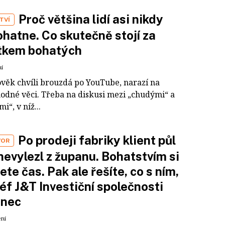
Proč většina lidí asi nikdy
TVÍ
hatne. Co skutečně stojí za
tkem bohatých
ní
ověk chvíli brouzdá po YouTube, narazí na
odné věci. Třeba na diskusi mezi „chudými“ a
i“, v níž...
Po prodeji fabriky klient půl
VOR
nevylezl z županu. Bohatstvím si
ete čas. Pak ale řešíte, co s ním,
šéf J&T Investiční společnosti
inec
ení