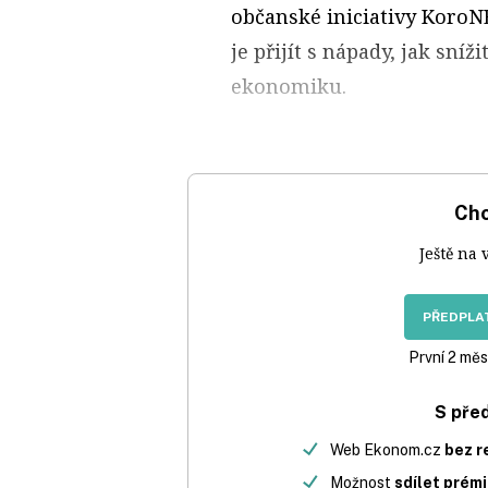
občanské iniciativy KoroN
je přijít s nápady, jak sní
ekonomiku.
Chc
Ještě na 
PŘEDPLAT
První 2 měs
S pře
Web Ekonom.cz
bez r
Možnost
sdílet prém