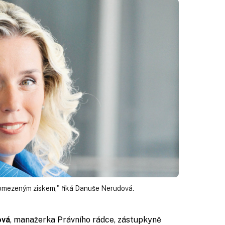
omezeným ziskem," říká Danuše Nerudová.
ová
, manažerka Právního rádce, zástupkyně