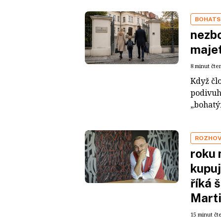
BOHATS
nezbo
maje
8 minut čte
Když čl
podivuh
„bohatým
ROZHO
roku 
kupuj
říká 
Mart
15 minut čt