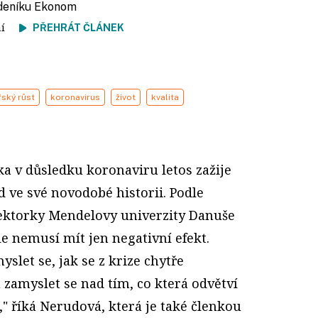
ýdeníku Ekonom
tení
PŘEHRÁT ČLÁNEK
ský růst
koronavirus
život
kvalita
a v důsledku koronaviru letos zažije
d ve své novodobé historii. Podle
ktorky Mendelovy univerzity Danuše
e nemusí mít jen negativní efekt.
yslet se, jak se z krize chytře
zamyslet se nad tím, co která odvětví
 říká Nerudová, která je také členkou