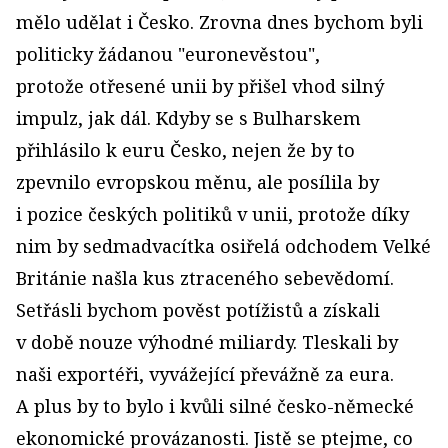
mělo udělat i Česko. Zrovna dnes bychom byli
politicky žádanou "euronevěstou",
protože otřesené unii by přišel vhod silný
impulz, jak dál. Kdyby se s Bulharskem
přihlásilo k euru Česko, nejen že by to
zpevnilo evropskou měnu, ale posílila by
i pozice českých politiků v unii, protože díky
nim by sedmadvacítka osiřelá odchodem Velké
Británie našla kus ztraceného sebevědomí.
Setřásli bychom pověst potížistů a získali
v době nouze výhodné miliardy. Tleskali by
naši exportéři, vyvážející převážně za eura.
A plus by to bylo i kvůli silné česko-německé
ekonomické provázanosti. Jistě se ptejme, co