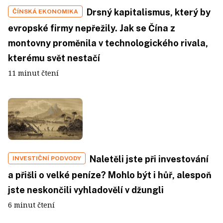
Drsný kapitalismus, který by
ČÍNSKÁ EKONOMIKA
evropské firmy nepřežily. Jak se Čína z
montovny proměnila v technologického rivala,
kterému svět nestačí
11 minut čtení
Naletěli jste při investování
INVESTIČNÍ PODVODY
a přišli o velké peníze? Mohlo být i hůř, alespoň
jste neskončili vyhladovělí v džungli
6 minut čtení