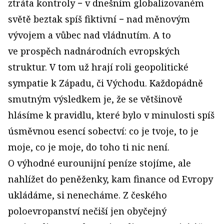
ztráta kontroly − v dnešním globalizovaném
světě beztak spíš fiktivní − nad měnovým
vývojem a vůbec nad vládnutím. A to
ve prospěch nadnárodních evropských
struktur. V tom už hrají roli geopolitické
sympatie k Západu, či Východu. Každopádně
smutným výsledkem je, že se většinově
hlásíme k pravidlu, které bylo v minulosti spíš
úsměvnou esencí sobectví: co je tvoje, to je
moje, co je moje, do toho ti nic není.
O výhodné eurounijní peníze stojíme, ale
nahlížet do peněženky, kam finance od Evropy
ukládáme, si nenecháme. Z českého
poloevropanství nečiší jen obyčejný