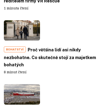
ředitelem firmy VR Rescue
1 minuta čtení
Proč většina lidí asi nikdy
BOHATSTVÍ
nezbohatne. Co skutečně stojí za majetkem
bohatých
8 minut čtení