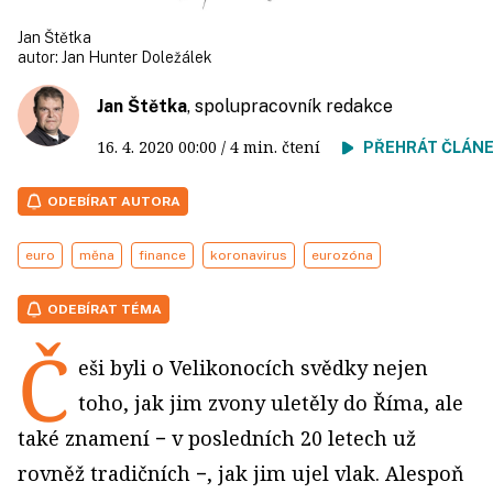
Jan Štětka
autor:
Jan Hunter Doležálek
Jan Štětka
, spolupracovník redakce
16. 4. 2020
00:00
/ 4 min. čtení
PŘEHRÁT ČLÁN
ODEBÍRAT AUTORA
euro
měna
finance
koronavirus
eurozóna
ODEBÍRAT TÉMA
Č
eši byli o Velikonocích svědky nejen
toho, jak jim zvony uletěly do Říma, ale
také znamení − v posledních 20 letech už
rovněž tradičních −, jak jim ujel vlak. Alespoň