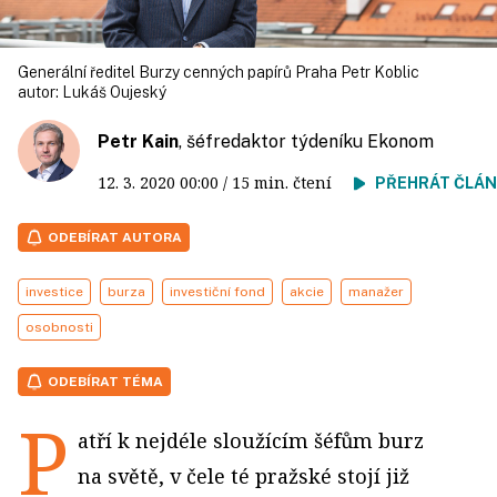
Generální ředitel Burzy cenných papírů Praha Petr Koblic
autor:
Lukáš Oujeský
Petr Kain
, šéfredaktor týdeníku Ekonom
12. 3. 2020
00:00
/ 15 min. čtení
PŘEHRÁT ČLÁ
ODEBÍRAT AUTORA
investice
burza
investiční fond
akcie
manažer
osobnosti
ODEBÍRAT TÉMA
P
atří k nejdéle sloužícím šéfům burz
na světě, v čele té pražské stojí již