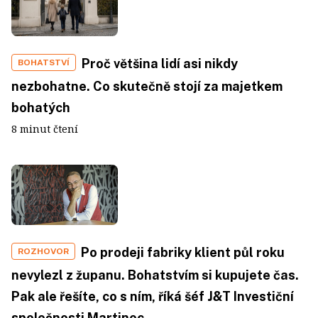
Proč většina lidí asi nikdy
BOHATSTVÍ
nezbohatne. Co skutečně stojí za majetkem
bohatých
8 minut čtení
Po prodeji fabriky klient půl roku
ROZHOVOR
nevylezl z županu. Bohatstvím si kupujete čas.
Pak ale řešíte, co s ním, říká šéf J&T Investiční
společnosti Martinec