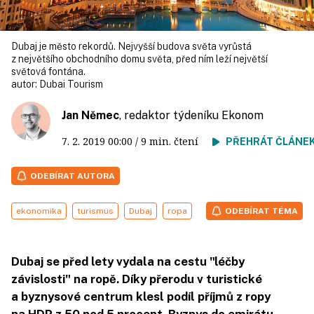
Dubaj je město rekordů. Nejvyšší budova světa vyrůstá
z největšího obchodního domu světa, před ním leží největší
světová fontána.
autor:
Dubai Tourism
Jan Němec
, redaktor týdeníku Ekonom
7. 2. 2019
00:00
/ 9 min. čtení
PŘEHRÁT ČLÁNE
ODEBÍRAT AUTORA
ekonomika
turismus
Dubaj
ropa
ODEBÍRAT TÉMA
Dubaj se před lety vydala na cestu "léčby
závislosti" na ropě. Díky přerodu v turistické
a byznysové centrum klesl podíl příjmů z ropy