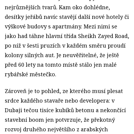
nejrůznějších tvarů. Kam oko dohlédne,
desítky jeřábů navíc stavějí další nové hotely či
výškové budovy s apartmány. Mezi nimi se
jako had táhne hlavní třída Sheikh Zayed Road,
po níž v šesti pruzích v každém směru proudí
kolony silných aut. Je neuvěřitelné, že ještě
před 60 lety na tomto místě stálo jen malé
rybářské městečko.
Zároveň je to pohled, ze kterého musí plesat
srdce každého stavaře nebo developera: v
Dubaji tečou tisíce kubíků betonu a nekončící
stavební boom jen potvrzuje, že překotný
rozvoj druhého největšího z arabských