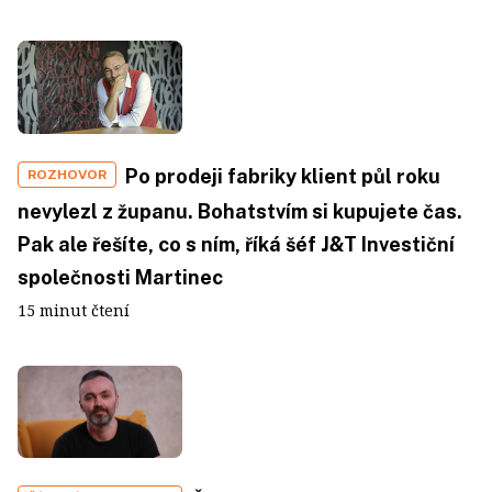
Po prodeji fabriky klient půl roku
ROZHOVOR
nevylezl z županu. Bohatstvím si kupujete čas.
Pak ale řešíte, co s ním, říká šéf J&T Investiční
společnosti Martinec
15 minut čtení