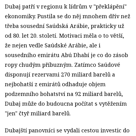
Dubaj patří v regionu k lídrům v "překlápění"
ekonomiky. Pustila se do něj mnohem dřív než
třeba sousední Saúdská Arábie, prakticky už
od 80. let 20. století. Motivaci měla o to větší,
že nejen vedle Saúdské Arábie, ale i
sousedního emirátu Abú Dhabí je co do zásob
ropy chudým příbuzným. Zatímco Saúdové
disponují rezervami 270 miliard barelů a
nejbohatší z emirátů odhaduje objem
podzemního bohatství na 92 miliard barelů,
Dubaj může do budoucna počítat s vytěžením
"jen" čtyř miliard barelů.
Dubajští panovníci se vydali cestou investic do