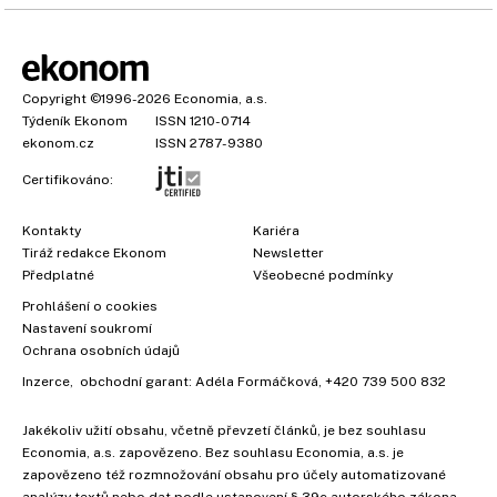
Copyright
©1996-2026
Economia, a.s.
Týdeník Ekonom
ISSN 1210-0714
ekonom.cz
ISSN 2787-9380
Certifikováno:
Kontakty
Kariéra
Tiráž redakce Ekonom
Newsletter
Předplatné
Všeobecné podmínky
Prohlášení o cookies
×
Nastavení soukromí
Ochrana osobních údajů
Inzerce
, obchodní garant:
Adéla Formáčková
,
+420 739 500 832
Jakékoliv užití obsahu, včetně převzetí článků, je bez souhlasu
Economia, a.s. zapovězeno. Bez souhlasu Economia, a.s. je
zapovězeno též rozmnožování obsahu pro účely automatizované
analýzy textů nebo dat podle ustanovení § 39c autorského zákona.