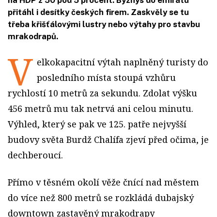
na HDP z 50 pod 5 procent. Byznys do emirátu
přitáhl i desítky českých firem. Zaskvěly se tu
třeba křišťálovými lustry nebo výtahy pro stavbu
mrakodrapů.
V
elkokapacitní výtah naplněný turisty do
posledního místa stoupá vzhůru
rychlostí 10 metrů za sekundu. Zdolat výšku
456 metrů mu tak netrvá ani celou minutu.
Výhled, který se pak ve 125. patře nejvyšší
budovy světa Burdž Chalífa zjeví před očima, je
dechberoucí.
Přímo v těsném okolí věže čnící nad městem
do více než 800 metrů se rozkládá dubajský
downtown zastavěný mrakodrapy