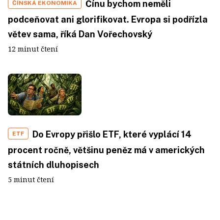
Čínu bychom neměli
ČÍNSKÁ EKONOMIKA
podceňovat ani glorifikovat. Evropa si podřízla
větev sama, říká Dan Vořechovský
12 minut čtení
Do Evropy přišlo ETF, které vyplácí 14
ETF
procent ročně, většinu peněz má v amerických
státních dluhopisech
5 minut čtení