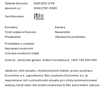
Týdeník Ekonom
ISSN 1210-0714
ekonom.cz
ISSN 2787-9380
Certifikováno:
Kontakty
Kariéra
Tiráž redakce Ekonom
Newsletter
Předplatné
Všeobecné podmínky
Prohlášení o cookies
Nastavení soukromí
Ochrana osobních údajů
Inzerce
, obchodní garant:
Adéla Formáčková
,
+420 739 500 832
Jakékoliv užití obsahu, včetně převzetí článků, je bez souhlasu
Economia, a.s. zapovězeno. Bez souhlasu Economia, a.s. je
zapovězeno též rozmnožování obsahu pro účely automatizované
analýzy textů nebo dat podle ustanovení § 39c autorského zákona.