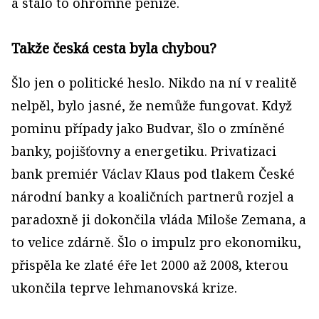
a stálo to ohromné peníze.
Takže česká cesta byla chybou?
Šlo jen o politické heslo. Nikdo na ní v realitě
nelpěl, bylo jasné, že nemůže fungovat. Když
pominu případy jako Budvar, šlo o zmíněné
banky, pojišťovny a energetiku. Privatizaci
bank premiér Václav Klaus pod tlakem České
národní banky a koaličních partnerů rozjel a
paradoxně ji dokončila vláda Miloše Zemana, a
to velice zdárně. Šlo o impulz pro ekonomiku,
přispěla ke zlaté éře let 2000 až 2008, kterou
ukončila teprve lehmanovská krize.