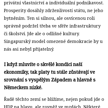
privátní vlastnictví a individuální podnikavost.
Prosperity dosáhly zdrženlivostí státu, ne jeho
bytněním. Ten si silnou, ale osvícenou roli
správně podržel třeba ve sféře infrastruktury
či školství. Jde ale o odlišné kultury.
Singapurský model omezené demokracie by u
nás asi nebyl přijatelný.
I když mluvíte o skvělé kondici naší
ekonomiky, tak platy tu stále zůstávají ve
srovnání s vyspělým Západem a hlavně s
Německem nízké.
Řadě těchto zemí se blížíme, nejen pokud jde o
HDP na hlavu, ale rovněž ve mzdách. Některé