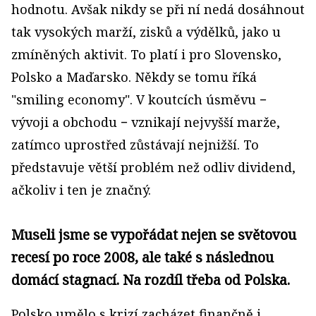
hodnotu. Avšak nikdy se při ní nedá dosáhnout
tak vysokých marží, zisků a výdělků, jako u
zmíněných aktivit. To platí i pro Slovensko,
Polsko a Maďarsko. Někdy se tomu říká
"smiling economy". V koutcích úsměvu −
vývoji a obchodu − vznikají nejvyšší marže,
zatímco uprostřed zůstávají nejnižší. To
představuje větší problém než odliv dividend,
ačkoliv i ten je značný.
Museli jsme se vypořádat nejen se světovou
recesí po roce 2008, ale také s následnou
domácí stagnací. Na rozdíl třeba od Polska.
Polsko umělo s krizí zacházet finančně i