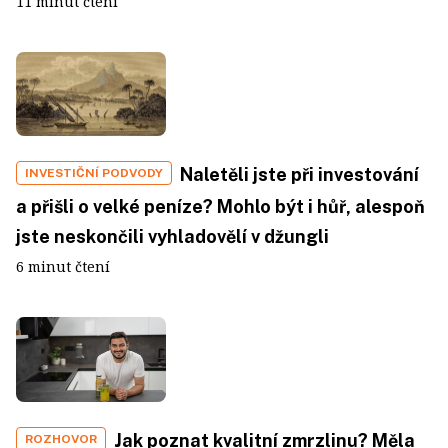
11 minut čtení
Naletěli jste při investování
INVESTIČNÍ PODVODY
a přišli o velké peníze? Mohlo být i hůř, alespoň
jste neskončili vyhladovělí v džungli
6 minut čtení
Jak poznat kvalitní zmrzlinu? Měla
ROZHOVOR