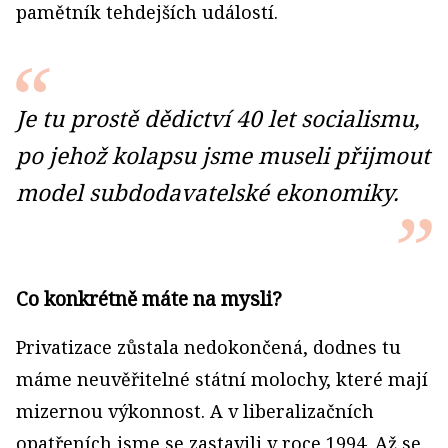
pamětník tehdejších událostí.
Je tu prostě dědictví 40 let socialismu,
po jehož kolapsu jsme museli přijmout
model subdodavatelské ekonomiky.
Co konkrétně máte na mysli?
Privatizace zůstala nedokončená, dodnes tu
máme ne­uvěřitelné státní molochy, které mají
mizernou výkonnost. A v liberalizačních
opatřeních jsme se zastavili v roce 1994. Až se