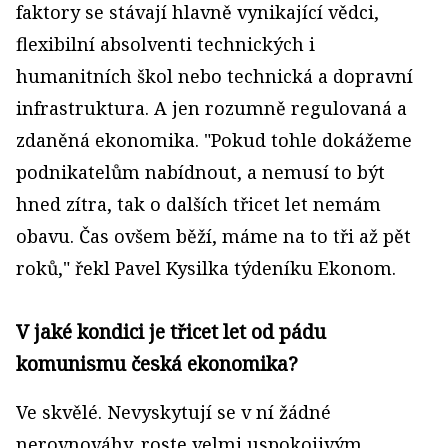
faktory se stávají hlavně vynikající vědci,
flexibilní absolventi technických i
humanitních škol nebo technická a dopravní
infrastruktura. A jen rozumně regulovaná a
zdaněná ekonomika. "Pokud tohle dokážeme
podnikatelům nabídnout, a nemusí to být
hned zítra, tak o dalších třicet let nemám
obavu. Čas ovšem běží, máme na to tři až pět
roků," řekl Pavel Kysilka týdeníku Ekonom.
V jaké kondici je třicet let od pádu
komunismu česká ekonomika?
Ve skvělé. Nevyskytují se v ní žádné
nerovnováhy, roste velmi uspokojivým