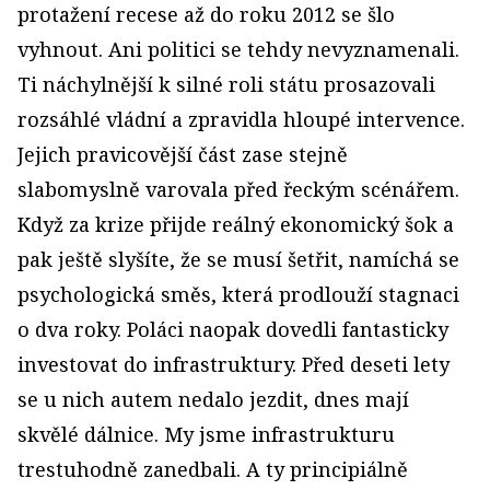
protažení recese až do roku 2012 se šlo
vyhnout. Ani politici se tehdy nevyznamenali.
Ti náchylnější k silné roli státu prosazovali
rozsáhlé vládní a zpravidla hloupé intervence.
Jejich pravicovější část zase stejně
slabomyslně varovala před řeckým scénářem.
Když za krize přijde reálný ekonomický šok a
pak ještě slyšíte, že se musí šetřit, namíchá se
psychologická směs, která prodlouží stagnaci
o dva roky. Poláci naopak dovedli fantasticky
investovat do infrastruktury. Před deseti lety
se u nich autem nedalo jezdit, dnes mají
skvělé dálnice. My jsme infrastrukturu
trestuhodně zanedbali. A ty principiálně