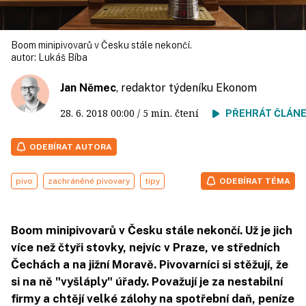
Boom minipivovarů v Česku stále nekončí.
autor:
Lukáš Bíba
Jan Němec
, redaktor týdeníku Ekonom
28. 6. 2018
00:00
/ 5 min. čtení
PŘEHRÁT ČLÁN
ODEBÍRAT AUTORA
pivo
zachráněné pivovary
tipy
ODEBÍRAT TÉMA
Boom minipivovarů v Česku stále nekončí. Už je jich
více než čtyři stovky, nejvíc v Praze, ve středních
Čechách a na jižní Moravě. Pivovarníci si stěžují, že
si na ně "vyšláply" úřady. Považují je za nestabilní
firmy a chtějí velké zálohy na spotřební daň, peníze