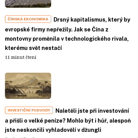
Drsný kapitalismus, který by
ČÍNSKÁ EKONOMIKA
evropské firmy nepřežily. Jak se Čína z
montovny proměnila v technologického rivala,
kterému svět nestačí
11 minut čtení
Naletěli jste při investování
INVESTIČNÍ PODVODY
a přišli o velké peníze? Mohlo být i hůř, alespoň
jste neskončili vyhladovělí v džungli