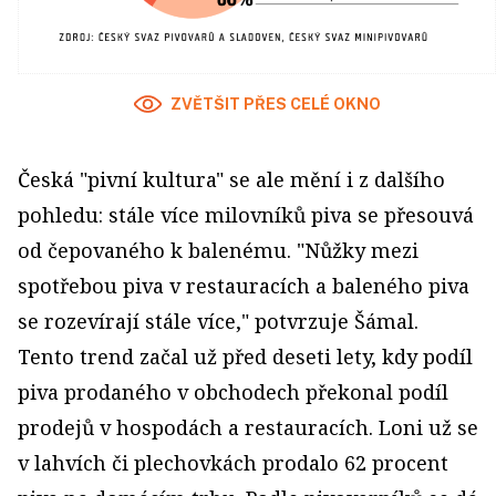
ZVĚTŠIT PŘES CELÉ OKNO
Česká "pivní kultura" se ale mění i z dalšího
pohledu: stále více milovníků piva se přesouvá
od čepovaného k balenému. "Nůžky mezi
spotřebou piva v restauracích a baleného piva
se rozevírají stále více," potvrzuje Šámal.
Tento trend začal už před deseti lety, kdy podíl
piva prodaného v obchodech překonal podíl
prodejů v hospodách a restauracích. Loni už se
v lahvích či plechovkách prodalo 62 procent