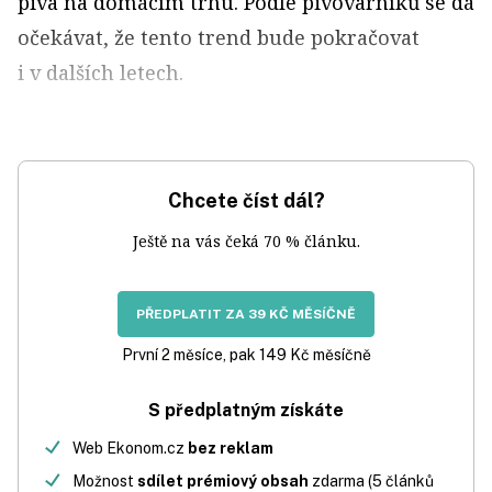
piva na domácím trhu. Podle pivovarníků se dá
očekávat, že tento trend bude pokračovat
i v dalších letech.
Chcete číst dál?
Ještě na vás čeká 70 % článku.
PŘEDPLATIT ZA 39 KČ MĚSÍČNĚ
První 2 měsíce, pak 149 Kč měsíčně
S předplatným získáte
Web Ekonom.cz
bez reklam
Možnost
sdílet prémiový obsah
zdarma (5 článků