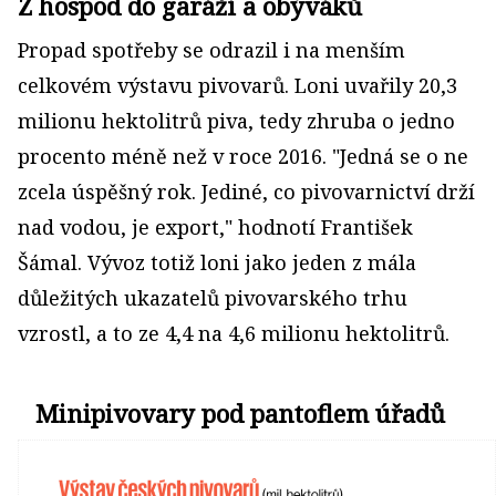
Z hospod do garáží a obýváků
Propad spotřeby se odrazil i na menším
celkovém výstavu pivovarů. Loni uvařily 20,3
milionu hektolitrů piva, tedy zhruba o jedno
procento méně než v roce 2016. "Jedná se o ne
zcela úspěšný rok. Jediné, co pivovarnictví drží
nad vodou, je export," hodnotí František
Šámal. Vývoz totiž loni jako jeden z mála
důležitých ukazatelů pivovarského trhu
vzrostl, a to ze 4,4 na 4,6 milionu hektolitrů.
Minipivovary pod pantoflem úřadů