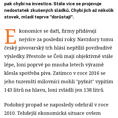
pak chybí na investice. Stále více se projevuje
nedostatek zkušených sládků. Chybí jich až několik
stovek, mladí teprve "dorůstají".
E
konomice se daří, firmy přidávají
nejvíce za poslední roky. Navzdory tomu
český pivovarský trh hlásí nepříliš povzbudivé
výsledky. Přestože se Češi mají objektivně stále
lépe, loni poprvé po mnoha letech výrazně
klesla spotřeba piva. Zatímco v roce 2016 se
jeho tuzemští milovníci mohli "pyšnit" vypitím
143 litrů na hlavu, loni zvládli jen 138 litrů.
Podobný propad se naposledy odehrál v roce
2010. Tehdejší ekonomická situace ovšem