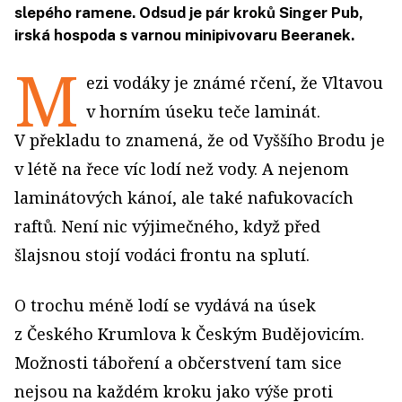
slepého ramene. Odsud je pár kroků Singer Pub,
irská hospoda s varnou minipivovaru Beeranek.
M
ezi vodáky je známé rčení, že Vltavou
v horním úseku teče laminát.
V překladu to znamená, že od Vyššího Brodu je
v létě na řece víc lodí než vody. A nejenom
laminátových kánoí, ale také nafukovacích
raftů. Není nic výjimečného, když před
šlajsnou stojí vodáci frontu na splutí.
O trochu méně lodí se vydává na úsek
z Českého Krumlova k Českým Budějovicím.
Možnosti táboření a občerstvení tam sice
nejsou na každém kroku jako výše proti