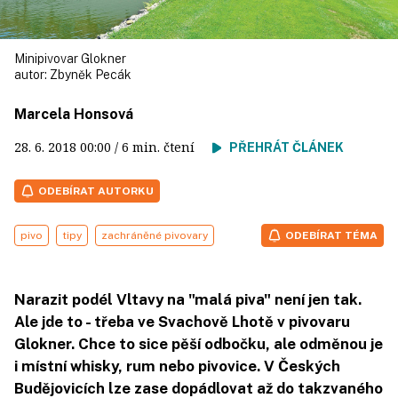
Minipivovar Glokner
autor:
Zbyněk Pecák
Marcela Honsová
28. 6. 2018
00:00
/ 6 min. čtení
PŘEHRÁT ČLÁNEK
ODEBÍRAT AUTORKU
pivo
tipy
zachráněné pivovary
ODEBÍRAT TÉMA
Narazit podél Vltavy na "malá piva" není jen tak.
Ale jde to - třeba ve Svachově Lhotě v pivovaru
Glokner. Chce to sice pěší odbočku, ale odměnou je
i místní whisky, rum nebo pivovice. V Českých
Budějovicích lze zase dopádlovat až do takzvaného