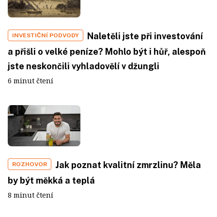
Naletěli jste při investování
INVESTIČNÍ PODVODY
a přišli o velké peníze? Mohlo být i hůř, alespoň
jste neskončili vyhladovělí v džungli
6 minut čtení
Jak poznat kvalitní zmrzlinu? Měla
ROZHOVOR
by být měkká a teplá
8 minut čtení