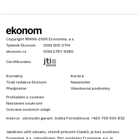
Copyright
©1996-2026
Economia, a.s.
Týdeník Ekonom
ISSN 1210-0714
ekonom.cz
ISSN 2787-9380
Certifikováno:
Kontakty
Kariéra
Tiráž redakce Ekonom
Newsletter
Předplatné
Všeobecné podmínky
Prohlášení o cookies
×
Nastavení soukromí
Ochrana osobních údajů
Inzerce
, obchodní garant:
Adéla Formáčková
,
+420 739 500 832
Vyzkoušejte Ekonom již za
Jakékoliv užití obsahu, včetně převzetí článků, je bez souhlasu
39 kč za měsíc!
Economia, a.s. zapovězeno. Bez souhlasu Economia, a.s. je