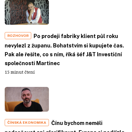
Po prodeji fabriky klient půl roku
ROZHOVOR
nevylezl z županu. Bohatstvím si kupujete čas.
Pak ale řešíte, co s ním, říká šéf J&T Investiční
společnosti Martinec
15 minut čtení
Čínu bychom neměli
ČÍNSKÁ EKONOMIKA