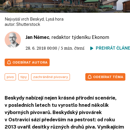
Nejvyšší vrch Beskyd, Lysá hora
autor:
Shutterstock
Jan Němec
, redaktor týdeníku Ekonom
28. 6. 2018
00:00
/ 5 min. čtení
PŘEHRÁT ČLÁN
ODEBÍRAT AUTORA
pivo
tipy
zachráněné pivovary
ODEBÍRAT TÉMA
Beskydy nabízejí nejen krásné přírodní scenérie,
v posledních letech tu vyrostlo hned několik
výborných pivovarů. Beskydský pivovárek
v Ostravici sází především na pestrost: od roku
2013 uvařil desítky různých druhů piva. Vynikajícím