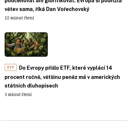
podceňovat ani glorifikovat. Evropa si podřízla
větev sama, říká Dan Vořechovský
12 minut čtení
Do Evropy přišlo ETF, které vyplácí 14
ETF
procent ročně, většinu peněz má v amerických
státních dluhopisech
5 minut čtení