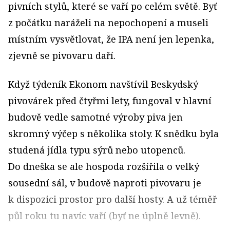
pivních stylů, které se vaří po celém světě. Byť
z počátku naráželi na nepochopení a museli
místním vysvětlovat, že IPA není jen lepenka,
zjevně se pivovaru daří.
Když týdeník Ekonom navštívil Beskydský
pivovárek před čtyřmi lety, fungoval v hlavní
budově vedle samotné výroby piva jen
skromný výčep s několika stoly. K snědku byla
studená jídla typu sýrů nebo utopenců.
Do dneška se ale hospoda rozšířila o velký
sousední sál, v budově naproti pivovaru je
k dispozici prostor pro další hosty. A už téměř
půl roku tu navíc vaří (byť ne úplně levně).