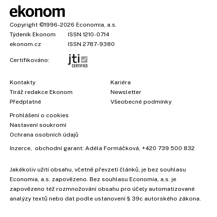
Copyright
©1996-2026
Economia, a.s.
Týdeník Ekonom
ISSN 1210-0714
ekonom.cz
ISSN 2787-9380
Certifikováno:
Kontakty
Kariéra
Tiráž redakce Ekonom
Newsletter
Předplatné
Všeobecné podmínky
Prohlášení o cookies
Nastavení soukromí
Ochrana osobních údajů
Inzerce
, obchodní garant:
Adéla Formáčková
,
+420 739 500 832
Jakékoliv užití obsahu, včetně převzetí článků, je bez souhlasu
Economia, a.s. zapovězeno. Bez souhlasu Economia, a.s. je
zapovězeno též rozmnožování obsahu pro účely automatizované
analýzy textů nebo dat podle ustanovení § 39c autorského zákona.