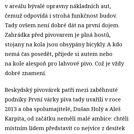
v areálu bývalé opravny nákladních aut,
čemuž odpovídá i strohá funkčnost budov.
Tady ovšem není dobré dát na první dojem.
Zahrádka před pivovarem je plná hostů,
stojany na kola jsou obsypány bicykly. A kdo
nemá čas posedět, přijede si autem nebo
na kole alespoň pro lahvové pivo. Což je vždy
dobré znamení.
Beskydský pivovárek patří mezi zaběhnuté
podniky. První várky piva tady uvařili v roce
2013 a oba spolumajitelé, Dušan Holý a Aleš
Karpita, od začátku neměli malé ambice: chtěli
místním lidem představit co nejvíce z desítek