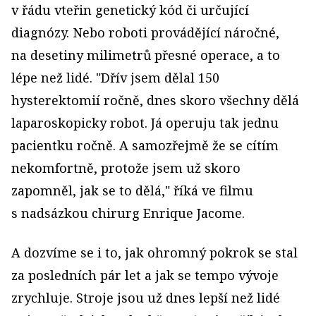
v řádu vteřin genetický kód či určující
diagnózy. Nebo roboti provádějící náročné,
na desetiny milimetrů přesné operace, a to
lépe než lidé. "Dřív jsem dělal 150
hysterektomií ročně, dnes skoro všechny dělá
laparoskopicky robot. Já operuju tak jednu
pacientku ročně. A samozřejmě že se cítím
nekomfortně, protože jsem už skoro
zapomněl, jak se to dělá," říká ve filmu
s nadsázkou chirurg Enrique Jacome.
A dozvíme se i to, jak ohromný pokrok se stal
za posledních pár let a jak se tempo vývoje
zrychluje. Stroje jsou už dnes lepší než lidé