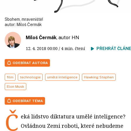
Sbohem, mraveniště!
autor:
Miloš Čermák
Miloš Čermák
, autor HN
12. 4. 2018
00:00
/ 4 min. čtení
PŘEHRÁT ČLÁN
ODEBÍRAT AUTORA
film
technologie
umělá inteligence
Hawking Stephen
Elon Musk
ODEBÍRAT TÉMA
Č
eká lidstvo diktatura umělé inteligence?
Ovládnou Zemi roboti, které nebudeme