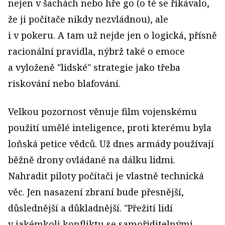
nejen v šachách nebo hře go (o té se říkávalo,
že ji počítače nikdy nezvládnou), ale
i v pokeru. A tam už nejde jen o logická, přísně
racionální pravidla, nýbrž také o emoce
a vyloženě "lidské" strategie jako třeba
riskování nebo blafování.
Velkou pozornost věnuje film vojenskému
použití umělé inteligence, proti kterému byla
loňská petice vědců. Už dnes armády používají
běžně drony ovládané na dálku lidmi.
Nahradit piloty počítači je vlastně technická
věc. Jen nasazení zbraní bude přesnější,
důslednější a důkladnější. "Přežití lidí
v jakémkoli konfliktu se samořiditelnými