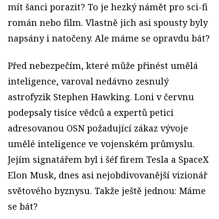
mít šanci porazit? To je hezký námět pro sci-fi
román nebo film. Vlastně jich asi spousty byly
napsány i natočeny. Ale máme se opravdu bát?
Před nebezpečím, které může přinést umělá
inteligence, varoval nedávno zesnulý
astrofyzik Stephen Hawking. Loni v červnu
podepsaly tisíce vědců a expertů petici
adresovanou OSN požadující zákaz vývoje
umělé inteligence ve vojenském průmyslu.
Jejím signatářem byl i šéf firem Tesla a SpaceX
Elon Musk, dnes asi nejobdivovanější vizionář
světového byznysu. Takže ještě jednou: Máme
se bát?