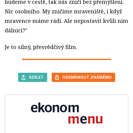
budeme v cestě, tak nás zničí bez přemýšlení.
Nic osobního. My zničíme mraveniště, i když
mravence máme rádi. Ale nepostavit kvůli nim
dálnici?"
Je to silný, přesvědčivý film.
SDÍLET
ODEMKNOUT ZNÁMÉMU