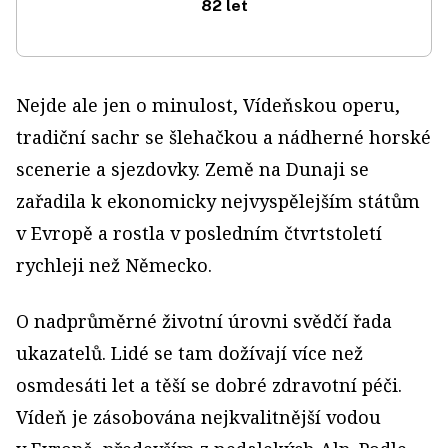
82 let
Nejde ale jen o minulost, Vídeňskou operu,
tradiční sachr se šlehačkou a nádherné horské
scenerie a sjezdovky. Země na Dunaji se
zařadila k ekonomicky nejvyspělejším státům
v Evropě a rostla v posledním čtvrtstoletí
rychleji než Německo.
O nadprůměrné životní úrovni svědčí řada
ukazatelů. Lidé se tam dožívají více než
osmdesáti let a těší se dobré zdravotní péči.
Vídeň je zásobována nejkvalitnější vodou