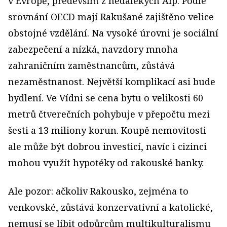
v Evropě, především z nedalekých Alp. Podle
srovnání OECD mají Rakušané zajištěno velice
obstojné vzdělání. Na vysoké úrovni je sociální
zabezpečení a nízká, navzdory mnoha
zahraničním zaměstnancům, zůstává
nezaměstnanost. Největší komplikací asi bude
bydlení. Ve Vídni se cena bytu o velikosti 60
metrů čtverečních pohybuje v přepočtu mezi
šesti a 13 miliony korun. Koupě nemovitosti
ale může být dobrou investicí, navíc i cizinci
mohou využít hypotéky od rakouské banky.
Ale pozor: ačkoliv Rakousko, zejména to
venkovské, zůstává konzervativní a katolické,
nemusí se líbit odpůrcům multikulturalismu