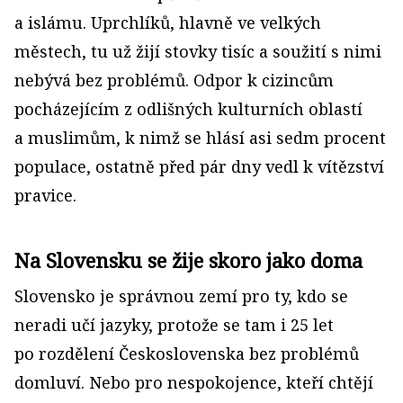
a islámu. Uprchlíků, hlavně ve velkých
městech, tu už žijí stovky tisíc a soužití s nimi
nebývá bez problémů. Odpor k cizincům
pocházejícím z odlišných kulturních oblastí
a muslimům, k nimž se hlásí asi sedm procent
populace, ostatně před pár dny vedl k vítězství
pravice.
Na Slovensku se žije skoro jako doma
Slovensko je správnou zemí pro ty, kdo se
neradi učí jazyky, protože se tam i 25 let
po rozdělení Československa bez problémů
domluví. Nebo pro nespokojence, kteří chtějí