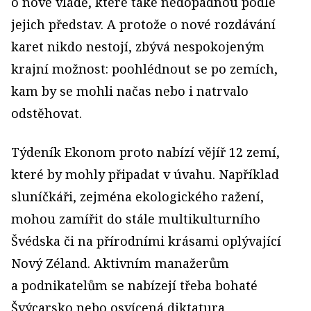
o nové vládě, které také nedopadnou podle
jejich představ. A protože o nové rozdávání
karet nikdo nestojí, zbývá nespokojeným
krajní možnost: poohlédnout se po zemích,
kam by se mohli načas nebo i natrvalo
odstěhovat.
Týdeník Ekonom proto nabízí vějíř 12 zemí,
které by mohly připadat v úvahu. Například
sluníčkáři, zejména ekologického ražení,
mohou zamířit do stále multikulturního
Švédska či na přírodními krásami oplývající
Nový Zéland. Aktivním manažerům
a podnikatelům se nabízejí třeba bohaté
Švýcarsko nebo osvícená diktatura