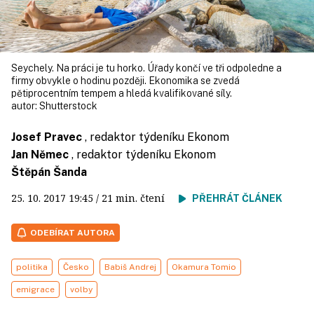
Seychely. Na práci je tu horko. Úřady končí ve tři odpoledne a
firmy obvykle o hodinu později. Ekonomika se zvedá
pětiprocentním tempem a hledá kvalifikované síly.
autor:
Shutterstock
Josef Pravec
, redaktor týdeníku Ekonom
Jan Němec
, redaktor týdeníku Ekonom
Štěpán Šanda
25. 10. 2017
19:45
/ 21 min. čtení
PŘEHRÁT ČLÁNEK
ODEBÍRAT AUTORA
politika
Česko
Babiš Andrej
Okamura Tomio
emigrace
volby