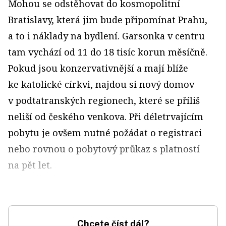
Mohou se odstěhovat do kosmopolitní
Bratislavy, která jim bude připomínat Prahu,
a to i náklady na bydlení. Garsonka v centru
tam vychází od 11 do 18 tisíc korun měsíčně.
Pokud jsou konzervativnější a mají blíže
ke katolické církvi, najdou si nový domov
v podtatranských regionech, které se příliš
neliší od českého venkova. Při déletrvajícím
pobytu je ovšem nutné požádat o registraci
nebo rovnou o pobytový průkaz s platností
na pět let.
Chcete číst dál?