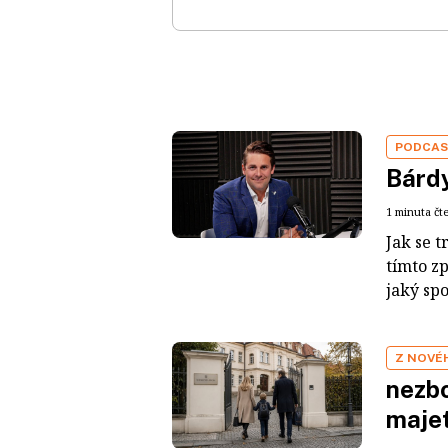
PODCA
Bárdy
1 minuta čt
Jak se t
tímto z
jaký sp
Z NOVÉ
nezbo
maje