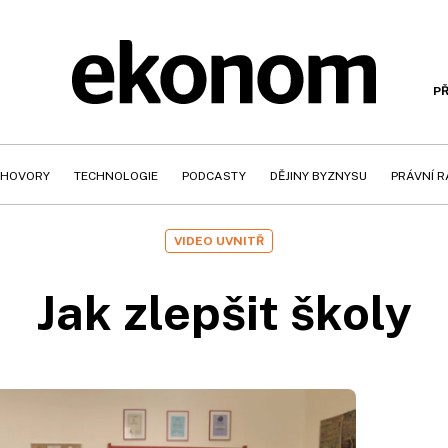
PŘ
HOVORY
TECHNOLOGIE
PODCASTY
DĚJINY BYZNYSU
PRÁVNÍ 
VIDEO UVNITŘ
Jak zlepšit školy