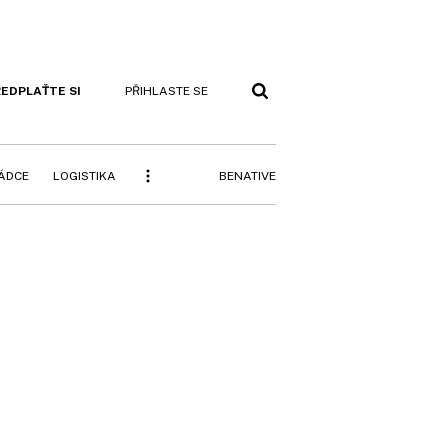
EDPLAŤTE SI
PŘIHLASTE SE
BENATIVE
RÁDCE
LOGISTIKA