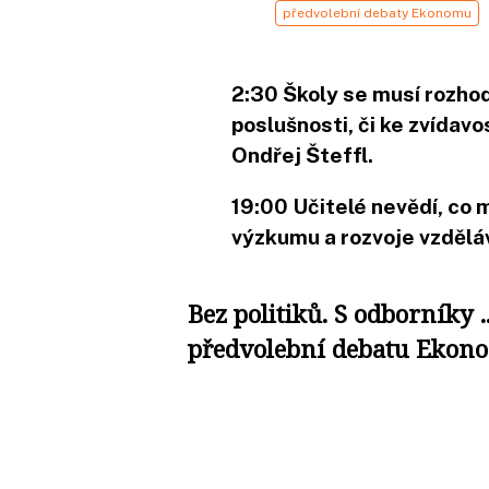
předvolební debaty Ekonomu
2:30
Školy se musí rozho
poslušnosti, či ke zvídavos
Ondřej Šteffl.
19:00
Učitelé nevědí, co m
výzkumu a rozvoje vzdělá
Bez politiků. S odborníky ..
předvolební debatu Ekon