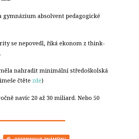
na gymnázium absolvent pedagogické
rity se nepovedl, říká ekonom z think-
.
 měla nahradit minimální středoškolská
limeše čtěte
zde
)
ročně navíc 20 až 30 miliard. Nebo 50