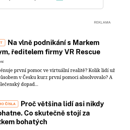
Na vlně podnikání s Markem
ST
m, ředitelem firmy VR Rescue
ení
rénuje první pomoc ve virtuální realitě? Kolik lidí už
působem v Česku kurz první pomoci absolvovalo? A
olečenský dopad...
Proč většina lidí asi nikdy
HO ČÍSLA
hatne. Co skutečně stojí za
tkem bohatých