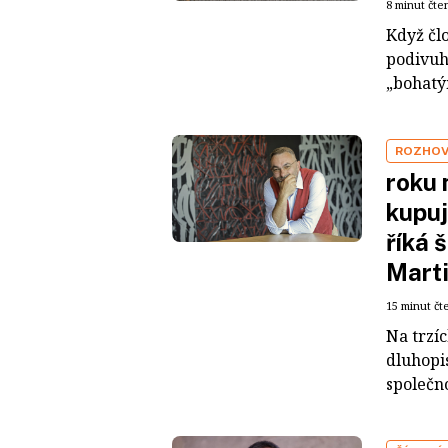
8 minut čte
Když čl
podivuh
„bohatým
ROZHO
roku 
kupuj
říká 
Mart
15 minut čt
Na trzí
dluhopis
společno