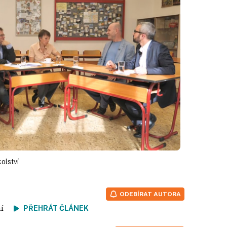
kolství
ODEBÍRAT AUTORA
tení
PŘEHRÁT ČLÁNEK