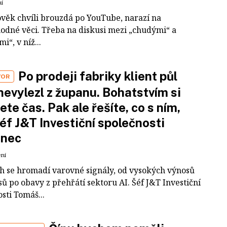
ní
ověk chvíli brouzdá po YouTube, narazí na
odné věci. Třeba na diskusi mezi „chudými“ a
i“, v níž...
Po prodeji fabriky klient půl
VOR
nevylezl z županu. Bohatstvím si
ete čas. Pak ale řešíte, co s ním,
šéf J&T Investiční společnosti
inec
ení
ch se hromadí varovné signály, od vysokých výnosů
ů po obavy z přehřátí sektoru AI. Šéf J&T Investiční
sti Tomáš...