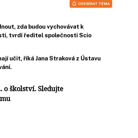
ODEBÍRAT TÉMA
dnout, zda budou vychovávat k
ti, tvrdí ředitel společnosti Scio
ají učit, říká Jana Straková z Ústavu
vání.
. o školství. Sledujte
omu