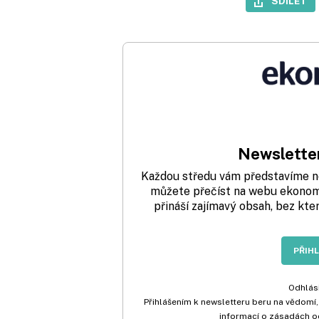
SDÍLET
Newsletter
Každou středu vám představíme nej
můžete přečíst na webu ekonom.
přináší zajímavý obsah, bez kte
PŘIH
Odhlási
Přihlášením k newsletteru beru na vědomí,
informací o zásadách o