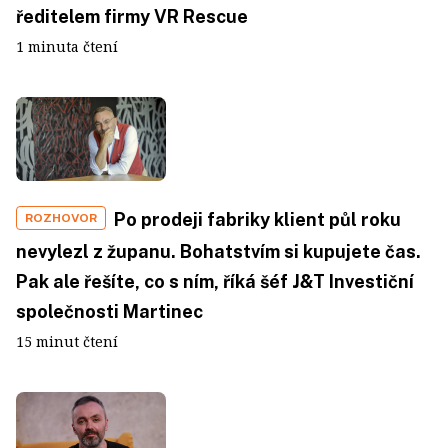
ředitelem firmy VR Rescue
1 minuta čtení
Po prodeji fabriky klient půl roku
ROZHOVOR
nevylezl z županu. Bohatstvím si kupujete čas.
Pak ale řešíte, co s ním, říká šéf J&T Investiční
společnosti Martinec
15 minut čtení