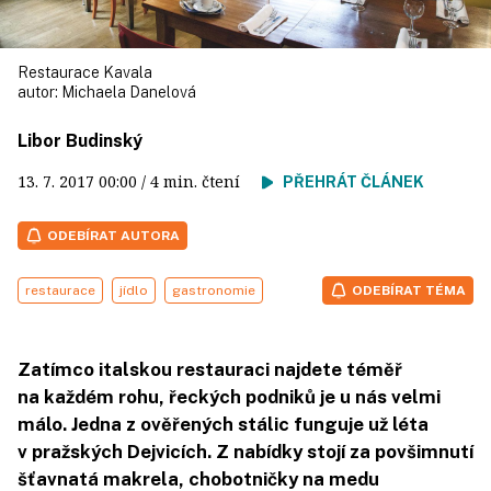
Restaurace Kavala
autor:
Michaela Danelová
Libor Budinský
13. 7. 2017
00:00
/ 4 min. čtení
PŘEHRÁT ČLÁNEK
ODEBÍRAT AUTORA
restaurace
jídlo
gastronomie
ODEBÍRAT TÉMA
Zatímco italskou restauraci najdete téměř
na každém rohu, řeckých podniků je u nás velmi
málo. Jedna z ověřených stálic funguje už léta
v pražských Dejvicích. Z nabídky stojí za povšimnutí
šťavnatá makrela, chobotničky na medu