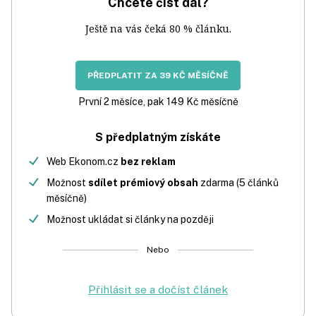
Chcete číst dál?
Ještě na vás čeká 80 % článku.
PŘEDPLATIT ZA 39 KČ MĚSÍČNĚ
První 2 měsíce, pak 149 Kč měsíčně
S předplatným získáte
Web Ekonom.cz
bez reklam
Možnost
sdílet prémiový obsah
zdarma (5 článků
měsíčně)
Možnost ukládat si články na později
Nebo
Přihlásit se a dočíst článek