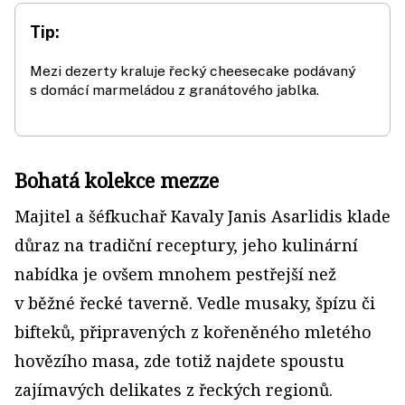
Tip:
Mezi dezerty kraluje řecký cheesecake podávaný
s domácí marmeládou z granátového jablka.
Bohatá kolekce mezze
Majitel a šéfkuchař Kavaly Janis Asarlidis klade
důraz na tradiční receptury, jeho kulinární
nabídka je ovšem mnohem pestřejší než
v běžné řecké taverně. Vedle musaky, špízu či
bifteků, připravených z kořeněného mletého
hovězího masa, zde totiž najdete spoustu
zajímavých delikates z řeckých regionů.