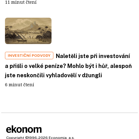
11 minut čtení
Naletěli jste při investování
INVESTIČNÍ PODVODY
a přišli o velké peníze? Mohlo být i hůř, alespoň
jste neskončili vyhladovělí v džungli
6 minut čtení
Copyright
©1996-2026
Economia, a.s.