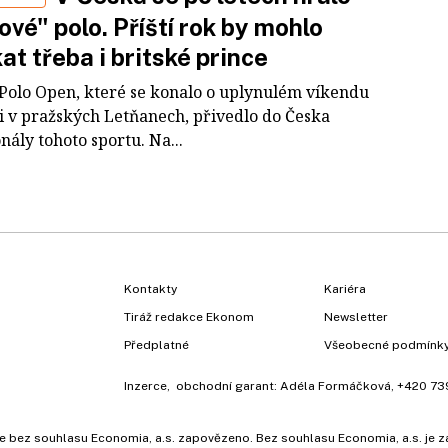
ové" polo. Příští rok by mohlo
kat třeba i britské prince
Polo Open, které se konalo o uplynulém víkendu
ti v pražských Letňanech, přivedlo do Česka
nály tohoto sportu. Na...
Kontakty
Kariéra
Tiráž redakce Ekonom
Newsletter
Předplatné
Všeobecné podmínk
Inzerce
, obchodní garant:
Adéla Formáčková
,
+420 73
ů, je bez souhlasu Economia, a.s. zapovězeno. Bez souhlasu Economia, a.s. j