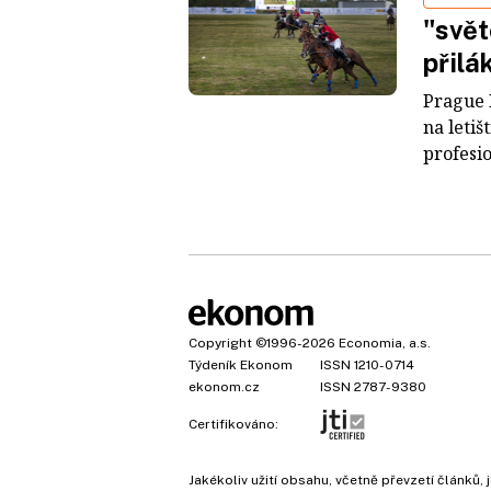
"svět
přilá
Prague 
na letiš
profesio
Copyright
©1996-2026
Economia, a.s.
Týdeník Ekonom
ISSN 1210-0714
ekonom.cz
ISSN 2787-9380
Certifikováno:
Jakékoliv užití obsahu, včetně převzetí článk