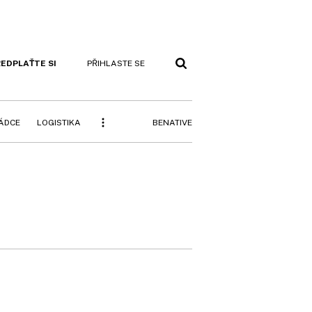
EDPLAŤTE SI
PŘIHLASTE SE
BENATIVE
RÁDCE
LOGISTIKA