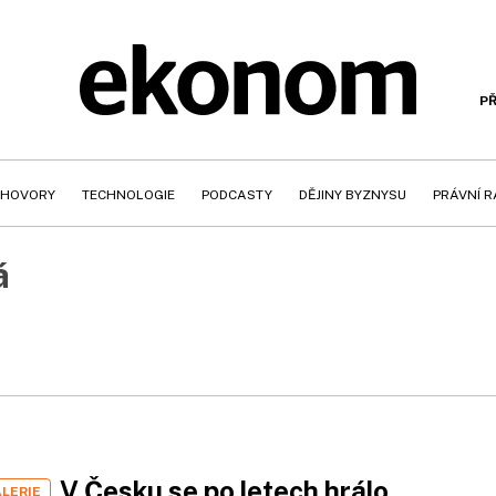
PŘ
HOVORY
TECHNOLOGIE
PODCASTY
DĚJINY BYZNYSU
PRÁVNÍ 
á
V Česku se po letech hrálo
LERIE