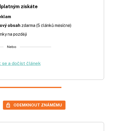
dplatným získáte
eklam
iový obsah
zdarma (5 článků měsíčně)
nky na později
Nebo
t se a dočíst článek
ODEMKNOUT ZNÁMÉMU