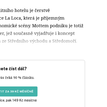
tního hotelu je čerstvě
e La Loca, která je příjemným
omické scény. Mottem podniku je totiž
er, jež současně vyjadřuje i koncept
 ze Středního východu a Středomoří.
ete číst dál?
vás čeká 90 % článku.
IT ZA 39 KČ MĚSÍČNĚ
íce, pak 149 Kč měsíčně