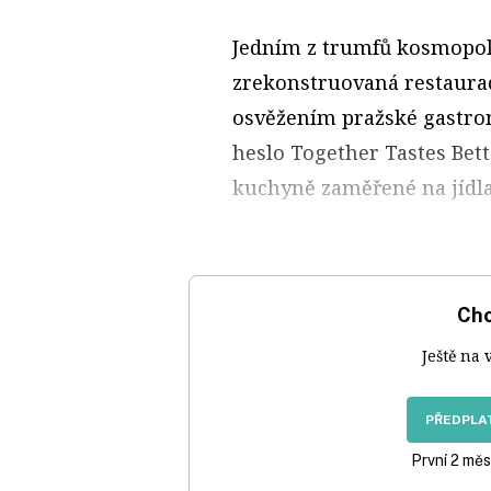
Jedním z trumfů kosmopoli
zrekonstruovaná restaurac
osvěžením pražské gastron
heslo Together Tastes Bett
kuchyně zaměřené na jídla
Chc
Ještě na 
PŘEDPLAT
První 2 měs