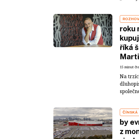
ROZHO
roku 
kupuj
říká 
Mart
15 minut čt
Na trzí
dluhopis
společno
ČÍNSKÁ
by ev
z mon