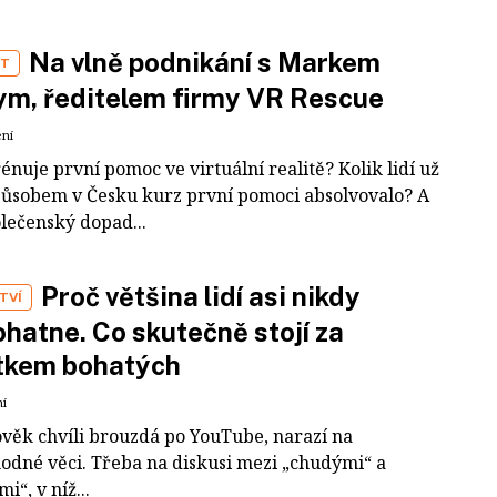
Na vlně podnikání s Markem
ST
m, ředitelem firmy VR Rescue
ení
rénuje první pomoc ve virtuální realitě? Kolik lidí už
působem v Česku kurz první pomoci absolvovalo? A
olečenský dopad...
Proč většina lidí asi nikdy
TVÍ
hatne. Co skutečně stojí za
tkem bohatých
ní
ověk chvíli brouzdá po YouTube, narazí na
odné věci. Třeba na diskusi mezi „chudými“ a
i“, v níž...