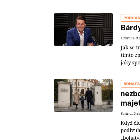
PODCA
Bárdy
1 minuta čt
Jak se t
tímto z
jaký sp
BOHATS
nezbo
maje
8 minut čte
Když čl
podivuh
„bohatým