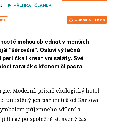
tení
PŘEHRÁT ČLÁNEK
omie
ODEBÍRAT TÉMA
 hosté mohou objednat v menších
jší "šérování". Osloví výtečná
perlička i kreativní saláty. Své
elecí tatarák s křenem či pasta
gie. Moderní, přísně ekologický hotel
e, umístěný jen pár metrů od Karlova
 symbolem příjemného sdílení a
 jídla až po společně strávený čas