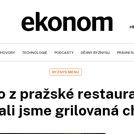
PŘ
HOVORY
TECHNOLOGIE
PODCASTY
DĚJINY BYZNYSU
PRÁVNÍ 
BYZNYS MENU
lo z pražské restaur
li jsme grilovaná 