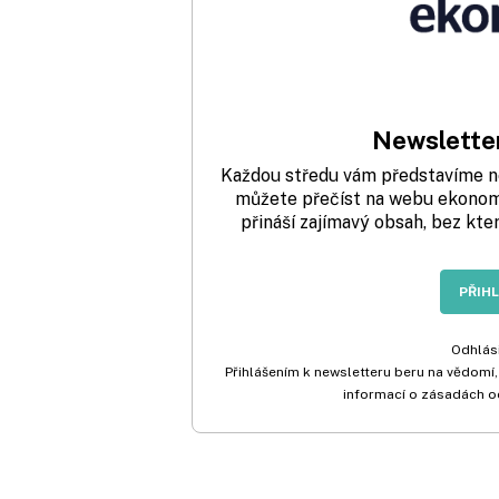
Newsletter
Každou středu vám představíme nej
můžete přečíst na webu ekonom.
přináší zajímavý obsah, bez kte
PŘIH
Odhlási
Přihlášením k newsletteru beru na vědomí,
informací o zásadách o