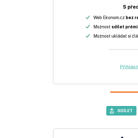
S pře
Web Ekonom.cz
bez r
Možnost
sdílet prém
Možnost ukládat si člá
Přihlási
SDÍLET