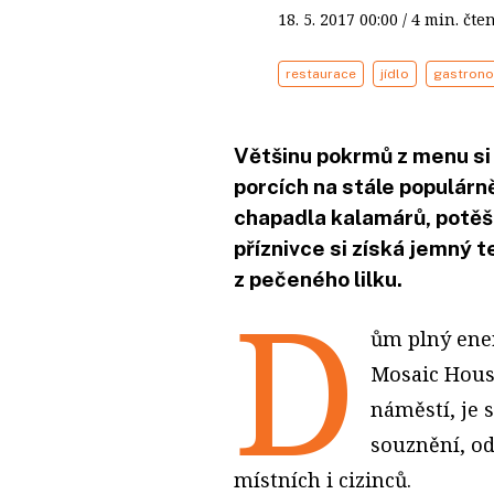
18. 5. 2017
00:00
/ 4 min. č
restaurace
jídlo
gastron
Většinu pokrmů z menu si
porcích na stále populárně
chapadla kalamárů, potěší 
příznivce si získá jemný t
z pečeného lilku.
D
ům plný ener
Mosaic Hous
náměstí, je
souznění, od
místních i cizinců.