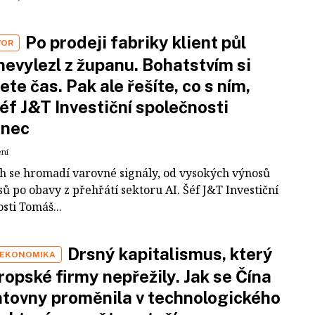
Po prodeji fabriky klient půl
VOR
nevylezl z županu. Bohatstvím si
ete čas. Pak ale řešíte, co s ním,
šéf J&T Investiční společnosti
inec
ení
ch se hromadí varovné signály, od vysokých výnosů
ů po obavy z přehřátí sektoru AI. Šéf J&T Investiční
sti Tomáš...
Drsný kapitalismus, který
 EKONOMIKA
ropské firmy nepřežily. Jak se Čína
tovny proměnila v technologického