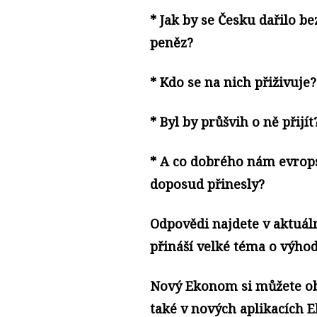
* Jak by se Česku dařilo be
peněz?
* Kdo se na nich přiživuje?
* Byl by průšvih o ně přijít
* A co dobrého nám evrop
doposud přinesly?
Odpovědi najdete v aktuál
přináší velké téma o výho
Nový Ekonom si můžete ob
také v nových aplikacích