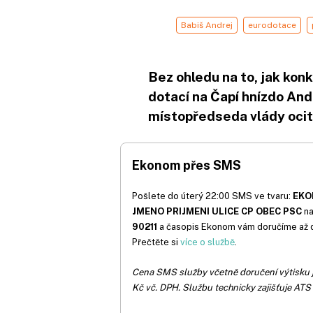
Babiš Andrej
eurodotace
Bez ohledu na to, jak ko
dotací na Čapí hnízdo Andr
místopředseda vlády ocitl
Ekonom přes SMS
Pošlete do úterý 22:00 SMS ve tvaru:
EK
JMENO PRIJMENI ULICE CP OBEC PSC
na
90211
a časopis Ekonom vám doručíme až
Přečtěte si
více o službě
.
Cena SMS služby včetně doručení výtisku 
Kč vč. DPH. Službu technicky zajišťuje ATS