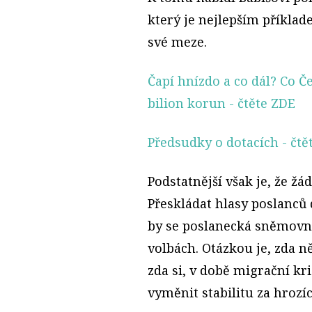
který je nejlepším příkla
své meze.
Čapí hnízdo a co dál? Co Č
bilion korun
- čtěte ZDE
Předsudky o dotacích
- čtě
Podstatnější však je, že žá
Přeskládat hlasy poslanců 
by se poslanecká sněmovn
volbách. Otázkou je, zda n
zda si, v době migrační kri
vyměnit stabilitu za hrozíc