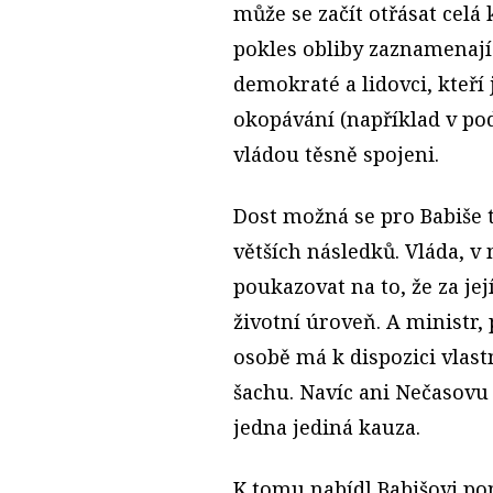
může se začít otřásat celá
pokles obliby zaznamenají i
demokraté a lidovci, kteří
okopávání (například v po
vládou těsně spojeni.
Dost možná se pro Babiše 
větších následků. Vláda, v
poukazovat na to, že za j
životní úroveň. A ministr,
osobě má k dispozici vlast
šachu. Navíc ani Nečasovu 
jedna jediná kauza.
K tomu nabídl Babišovi p