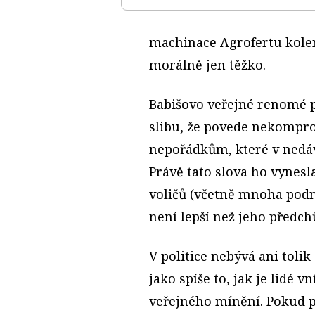
machinace Agrofertu kole
morálně jen těžko.
Babišovo veřejné renomé př
slibu, že povede nekompro
nepořádkům, které v nedáv
Právě tato slova ho vynesla
voličů (včetně mnoha podni
není lepší než jeho předch
V politice nebývá ani tolik
jako spíše to, jak je lidé
veřejného mínění. Pokud p