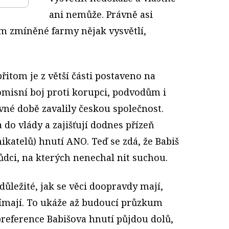
ani nemůže. Právně asi
m zmíněné farmy nějak vysvětlí,
itom je z větší části postaveno na
misní boj proti korupci, podvodům i
né době zavalily českou společnost.
 do vlády a zajišťují dodnes přízeň
katelů) hnutí ANO. Teď se zdá, že Babiš
ůdci, na kterých nenechal nit suchou.
 důležité, jak se věci doopravdy mají,
 vnímají. To ukáže až budoucí průzkum
reference Babišova hnutí půjdou dolů,