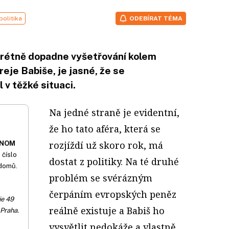
politika
ODEBÍRAT TÉMA
nkrétně dopadne vyšetřování kolem
eje Babiše, je jasné, že se
 v těžké situaci.
Na jedné straně je evidentní,
že ho tato aféra, která se
rozjíždí už skoro rok, má
ONOM
 číslo
dostat z politiky. Na té druhé
 domů.
problém se svérázným
čerpáním evropských peněz
je 49
reálně existuje a Babiš ho
 Praha.
vysvětlit nedokáže a vlastně