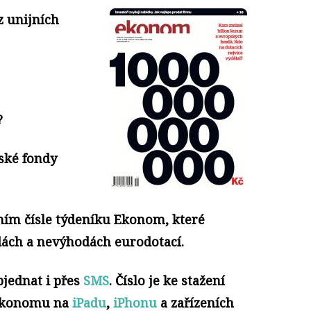
z unijních
?
ské fondy
ním čísle týdeníku Ekonom, které
dách a nevýhodách eurodotací.
jednat i přes
SMS
. Číslo je ke stažení
 Ekonomu na
iPadu
,
iPhonu
a zařízeních