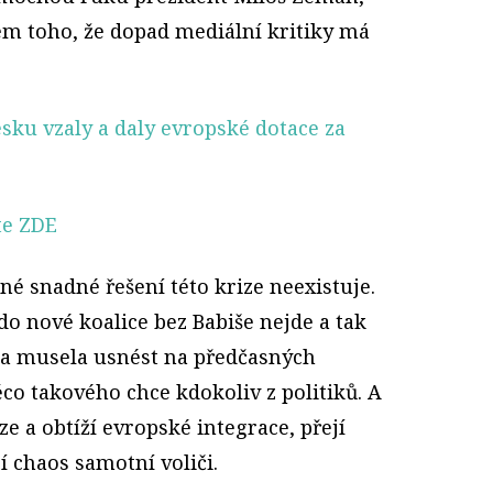
dem toho, že dopad mediální kritiky má
esku vzaly a daly evropské dotace za
te ZDE
dné snadné řešení této krize neexistuje.
do nové koalice bez Babiše nejde a tak
a musela usnést na předčasných
ěco takového chce kdokoliv z politiků. A
ze a obtíží evropské integrace, přejí
í chaos samotní voliči.