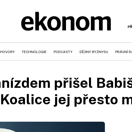
PŘ
HOVORY
TECHNOLOGIE
PODCASTY
DĚJINY BYZNYSU
PRÁVNÍ 
nízdem přišel Babi
 Koalice jej přesto 