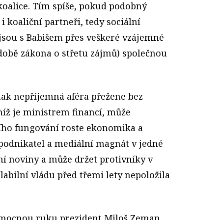
 koalice. Tím spíše, pokud podobný
 koaliční partneři, tedy sociální
 jsou s Babišem přes veškeré vzájemné
době zákona o střetu zájmů) společnou
tak nepříjemná aféra přežene bez
 níž je ministrem financí, může
ejího fungování roste ekonomika a
 podnikatel a mediální magnát v jedné
ní noviny a může držet protivníky v
labilní vládu před třemi lety nepoložila
omocnou ruku prezident Miloš Zeman,