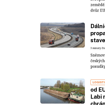
zeměděl
dvůr EU
Dálni
propa
stave
3 minuty čt
Sněmovn
českých
posudky 
LOGIST
od EU
Labi 
chrá