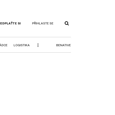
EDPLAŤTE SI
PŘIHLASTE SE
BENATIVE
RÁDCE
LOGISTIKA