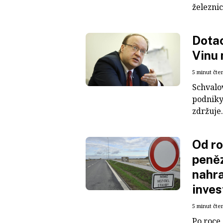
železnic
Dotac
Vinu 
5 minut čte
Schvalo
podniky
zdržuje
Od r
peněz 
nahra
inves
5 minut čte
Po roce