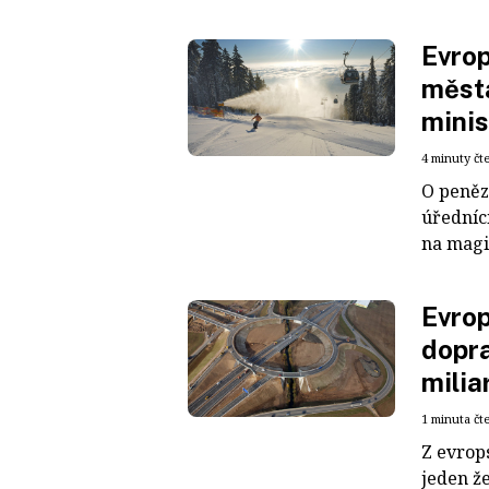
Evrop
města
minis
4 minuty čt
O peněz
úředníc
na magi
Evrop
dopra
milia
1 minuta čt
Z evrop
jeden že