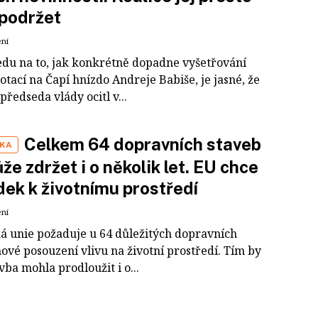
podržet
ení
edu na to, jak konkrétně dopadne vyšetřování
tací na Čapí hnízdo Andreje Babiše, je jasné, že
předseda vlády ocitl v...
Celkem 64 dopravních staveb
IKA
že zdržet i o několik let. EU chce
ek k životnímu prostředí
ení
á unie požaduje u 64 důležitých dopravních
ové posouzení vlivu na životní prostředí. Tím by
vba mohla prodloužit i o...