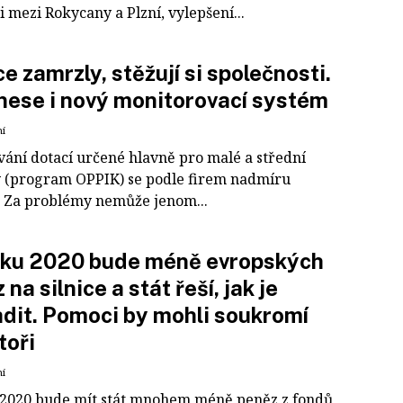
i mezi Rokycany a Plzní, vylepšení...
e zamrzly, stěžují si společnosti.
nese i nový monitorovací systém
ní
vání dotací určené hlavně pro malé a střední
 (program OPPIK) se podle firem nadmíru
. Za problémy nemůže jenom...
oku 2020 bude méně evropských
na silnice a stát řeší, jak je
dit. Pomoci by mohli soukromí
toři
ní
 2020 bude mít stát mnohem méně peněz z fondů