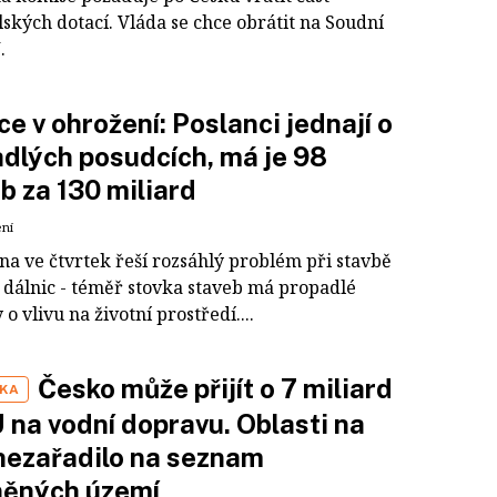
ských dotací. Vláda se chce obrátit na Soudní
.
ce v ohrožení: Poslanci jednají o
dlých posudcích, má je 98
b za 130 miliard
ení
a ve čtvrtek řeší rozsáhlý problém při stavbě
 dálnic - téměř stovka staveb má propadlé
o vlivu na životní prostředí....
Česko může přijít o 7 miliard
IKA
 na vodní dopravu. Oblasti na
nezařadilo na seznam
něných území