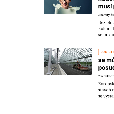
musí 
3 minuty čt
Bez ohl
kolem do
se místo
LOGIST
se mů
posud
2 minuty čt
Evropsk
staveb n
se výsta