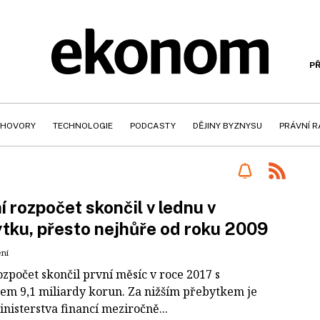
PŘ
HOVORY
TECHNOLOGIE
PODCASTY
DĚJINY BYZNYSU
PRÁVNÍ 
í rozpočet skončil v lednu v
tku, přesto nejhůře od roku 2009
ení
ozpočet skončil první měsíc v roce 2017 s
em 9,1 miliardy korun. Za nižším přebytkem je
nisterstva financí meziročně...