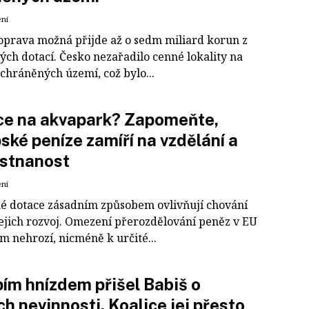
ení
oprava možná přijde až o sedm miliard korun z
ých dotací. Česko nezařadilo cenné lokality na
chráněných území, což bylo...
ce na akvapark? Zapomeňte,
ské peníze zamíří na vzdělání a
stnanost
ení
é dotace zásadním způsobem ovlivňují chování
jejich rozvoj. Omezení přerozdělování peněz v EU
ím nehrozí, nicméně k určité...
ím hnízdem přišel Babiš o
h nevinnosti. Koalice jej přesto