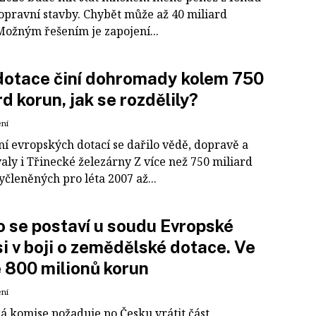
opravní stavby. Chybět může až 40 miliard
Možným řešením je zapojení...
dotace činí dohromady kolem 750
rd korun, jak se rozdělily?
ení
ní evropských dotací se dařilo vědě, dopravě a
aly i Třinecké železárny Z více než 750 miliard
členěných pro léta 2007 až...
 se postaví u soudu Evropské
i v boji o zemědělské dotace. Ve
e 800 milionů korun
ení
á komise požaduje po Česku vrátit část