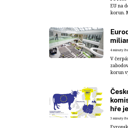
EU na d
korun. 
Euro
milia
4 minuty čt
V čerpá
zabodov
korun vy
Česko
komis
hře j
3 minuty čt
Evropsk