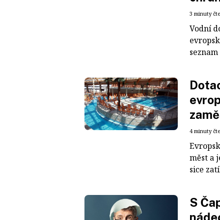
3 minuty čt
Vodní d
evropsk
seznam 
Dota
evrop
zamě
4 minuty čt
Evropsk
měst a 
sice zat
S Čap
nádec