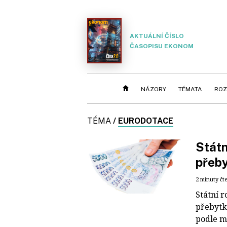
AKTUÁLNÍ ČÍSLO
ČASOPISU EKONOM
NÁZORY
TÉMATA
ROZ
TÉMA
/
EURODOTACE
Státn
přeby
2 minuty čt
Státní r
přebytk
podle mi