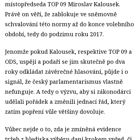
místopředseda TOP 09 Miroslav Kalousek.
Právě on věří, že zablokuje ve sněmovně
schvalování této normy až do konce volebního
období, tedy do podzimu roku 2017.
Jenomže pokud Kalousek, respektive TOP 09 a
ODS, uspějí a podaří se jim skutečně po dva
roky odkládat závěrečné hlasování, půjde i o
signál, že český parlamentarismus vlastně
nefunguje. A tedy o výzvu, aby si zákonodárci
udělali pořádek a změnili jednací řád, který
zatím popření vůle většiny dovoluje.
Vůbec nejde o to, zda je zmíněná evidence
tržeb z hlediska výběru daní krokem vpřed, či