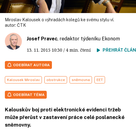
Miroslav Kalousek o výhradách kolegů ke svému stylu ví.
autor:
ČTK
Josef Pravec
, redaktor týdeníku Ekonom
13. 11. 2015
10:30
/ 4 min. čtení
PŘEHRÁT ČLÁ
ODEBÍRAT AUTORA
Kalousek Miroslav
obstrukce
sněmovna
EET
ODEBÍRAT TÉMA
Kalouskův boj proti elektronické evidenci tržeb
může přerůst v zastavení práce celé poslanecké
sněmovny.