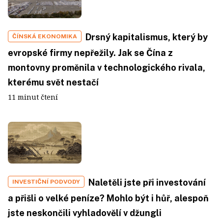
Drsný kapitalismus, který by
ČÍNSKÁ EKONOMIKA
evropské firmy nepřežily. Jak se Čína z
montovny proměnila v technologického rivala,
kterému svět nestačí
11 minut čtení
Naletěli jste při investování
INVESTIČNÍ PODVODY
a přišli o velké peníze? Mohlo být i hůř, alespoň
jste neskončili vyhladovělí v džungli