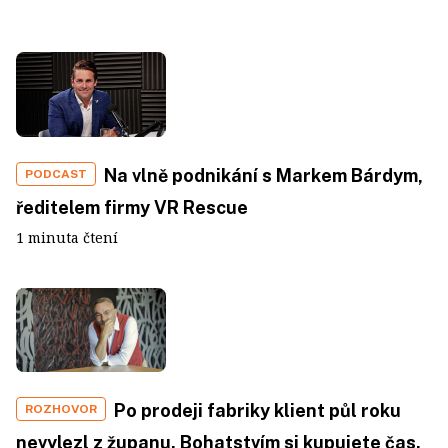
Na vlně podnikání s Markem Bárdym,
PODCAST
ředitelem firmy VR Rescue
1 minuta čtení
Po prodeji fabriky klient půl roku
ROZHOVOR
nevylezl z županu. Bohatstvím si kupujete čas.