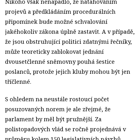
Nikoho však nenapadlo, že natahováním
projevů a předkládáním procedurálních
připomínek bude možné schvalování
jakéhokoliv zákona úplně zastavit. A v případě,
že jsou obstruhující politici zdatnými řečníky,
může teoreticky zablokovat jednání
dvousetčlenné sněmovny pouhá šestice
poslanců, protože jejich kluby mohou být jen
tříčlenné.
S ohledem na neustále rostoucí počet
posuzovaných norem je ale zřejmé, že
parlament by měl být pružnější. Za
polistopadových vlád se ročně projednává v
průměru kolem 150 legislativních návrhů.