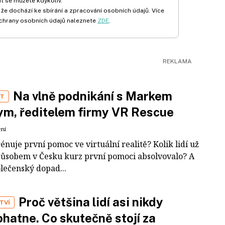
t se můžete kdykoliv.
 že dochází ke sbírání a zpracování osobních údajů. Více
chrany osobních údajů naleznete
ZDE
.
Na vlně podnikání s Markem
ST
m, ředitelem firmy VR Rescue
ení
rénuje první pomoc ve virtuální realitě? Kolik lidí už
působem v Česku kurz první pomoci absolvovalo? A
olečenský dopad...
Proč většina lidí asi nikdy
TVÍ
hatne. Co skutečně stojí za