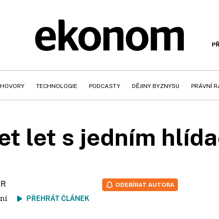
PŘ
HOVORY
TECHNOLOGIE
PODCASTY
DĚJINY BYZNYSU
PRÁVNÍ 
et let s jedním hlíd
ČR
ODEBÍRAT AUTORA
čtení
PŘEHRÁT ČLÁNEK