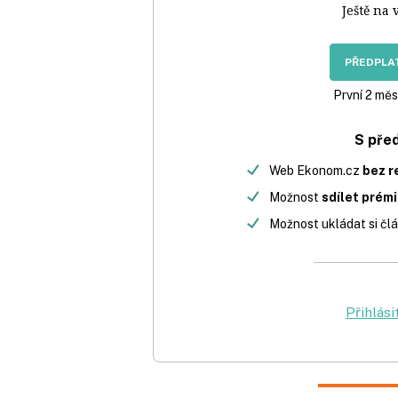
Ještě na 
PŘEDPLAT
První 2 měs
S pře
Web Ekonom.cz
bez r
Možnost
sdílet prém
Možnost ukládat si člá
Přihlási