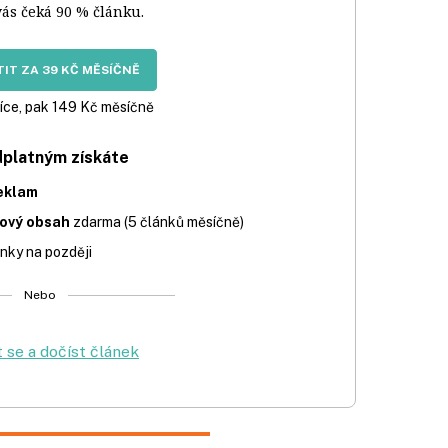
vás čeká 90 % článku.
IT ZA 39 KČ MĚSÍČNĚ
íce, pak 149 Kč měsíčně
dplatným získáte
eklam
iový obsah
zdarma (5 článků měsíčně)
nky na později
Nebo
t se a dočíst článek