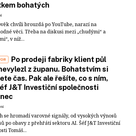
tkem bohatých
ní
ověk chvíli brouzdá po YouTube, narazí na
odné věci. Třeba na diskusi mezi „chudými“ a
i“, v níž...
Po prodeji fabriky klient půl
VOR
nevylezl z županu. Bohatstvím si
ete čas. Pak ale řešíte, co s ním,
šéf J&T Investiční společnosti
inec
ení
ch se hromadí varovné signály, od vysokých výnosů
ů po obavy z přehřátí sektoru AI. Šéf J&T Investiční
sti Tomáš...