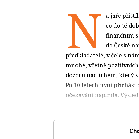
N
a jaře příšt
co do té do
finančním s
do České ná
předkladatelé, v čele s n
mnohé, včetně pozitivních
dozoru nad trhem, který s s
Po 10 letech nyní přichází
očekávání naplnila. Výsled
Chc