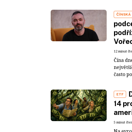
ČÍNSKÁ
podce
podří
Voře
12 minut čt
Čína dn
největš
často po
D
ETF
14 pr
ameri
5 minut čte
Na evro