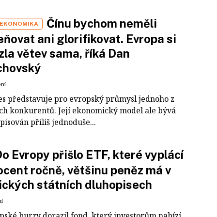
Čínu bychom neměli
 EKONOMIKA
ňovat ani glorifikovat. Evropa si
zla větev sama, říká Dan
chovský
ení
es představuje pro evropský průmysl jednoho z
ích konkurentů. Její ekonomický model ale bývá
pisován příliš jednoduše...
o Evropy přišlo ETF, které vyplácí
ocent ročně, většinu peněz má v
ckých státních dluhopisech
ní
pské burzy dorazil fond, který investorům nabízí