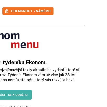
ODEMKNOUT ZNÁMÉMU
 týdeníku Ekonom.
zajímavější texty aktuálního vydání, které si
cz. Týdeník Ekonom vám už více jak 33 let
rého nemůžete být, který vás rozvíjí a baví!
LÁSIT SE K ODBĚRU