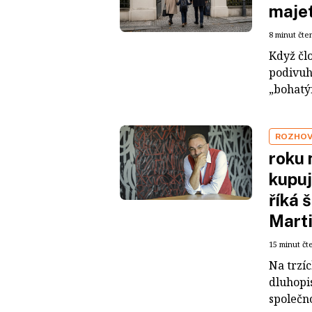
maje
8 minut čte
Když čl
podivuh
„bohatým
ROZHO
roku 
kupuj
říká 
Mart
15 minut čt
Na trzí
dluhopis
společno