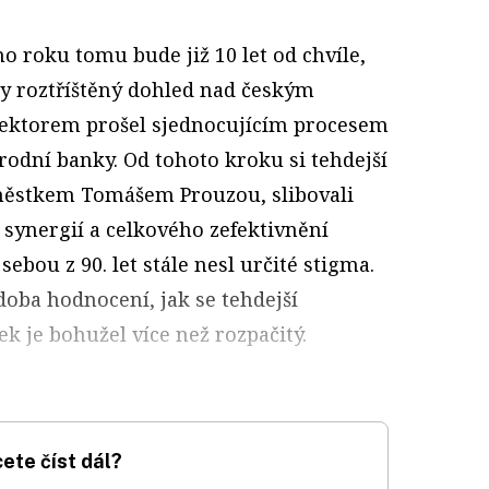
ího roku tomu bude již 10 let od chvíle,
by roztříštěný dohled nad českým
ektorem prošel sjednocujícím procesem
rodní banky. Od tohoto kroku si tehdejší
áměstkem Tomášem Prouzou, slibovali
 synergií a celkového zefektivnění
ebou z 90. let stále nesl určité stigma.
 doba hodnocení, jak se tehdejší
ek je bohužel více než rozpačitý.
ete číst dál?