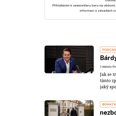
Odhlási
Přihlášením k newsletteru beru na vědomí,
informací o zásadách o
PODCA
Bárdy
1 minuta čt
Jak se t
tímto z
jaký sp
BOHATS
nezbo