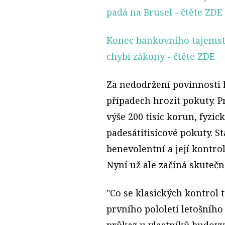
padá na Brusel
- čtěte ZDE
Konec bankovního tajemstv
chybí zákony
- čtěte ZDE
Za nedodržení povinnosti
případech hrozit pokuty. 
výše 200 tisíc korun, fyzi
padesátitisícové pokuty. S
benevolentní a její kontro
Nyní už ale začíná skutečn
"Co se klasických kontrol
prvního pololetí letošního 
průkaz u vlastníků budovy