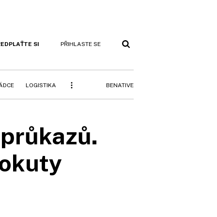
EDPLAŤTE SI
PŘIHLASTE SE
BENATIVE
RÁDCE
LOGISTIKA
 průkazů.
pokuty