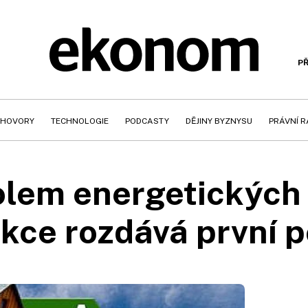
PŘ
HOVORY
TECHNOLOGIE
PODCASTY
DĚJINY BYZNYSU
PRÁVNÍ 
lem energetických
kce rozdává první 