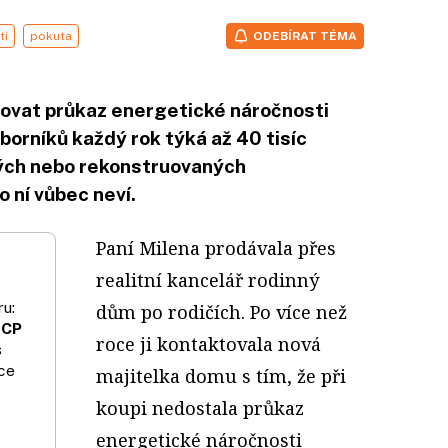
ti
pokuta
ODEBÍRAT TÉMA
covat průkaz energetické náročnosti
orníků každý rok týká až 40 tisíc
ých nebo rekonstruovaných
o ní vůbec neví.
Paní Milena prodávala přes
realitní kancelář rodinný
u:
dům po rodičích. Po více než
 CP
roce ji kontaktovala nová
s
ce
majitelka domu s tím, že při
koupi nedostala průkaz
energetické náročnosti