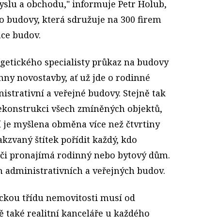
yslu a obchodu," informuje Petr Holub,
o budovy, která sdružuje na 300 firem
ace budov.
ergetického specialisty průkaz na budovy
hny novostavby, ať už jde o rodinné
strativní a veřejné budovy. Stejně tak
rekonstrukci všech zmíněných objektů,
í je myšlena obměna více než čtvrtiny
takzvaný štítek pořídit každý, kdo
 či pronajímá rodinný nebo bytový dům.
h administrativních a veřejných budov.
ickou třídu nemovitosti musí od
ě také realitní kanceláře u každého