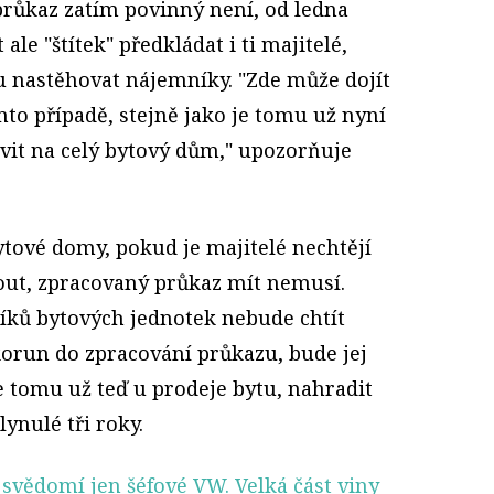
růkaz zatím povinný není, od ledna
le "štítek" předkládat i ti majitelé,
tu nastěhovat nájemníky. "Zde může dojít
to případě, stejně jako je tomu už nyní
avit na celý bytový dům," upozorňuje
bytové domy, pokud je majitelé nechtějí
out, zpracovaný průkaz mít nemusí.
níků bytových jednotek nebude chtít
 korun do zpracování průkazu, bude jej
je tomu už teď u prodeje bytu, nahradit
ynulé tři roky.
svědomí jen šéfové VW. Velká část viny