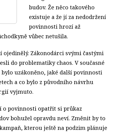
budov. Že něco takového
existuje a že jí za nedodržení
povinnosti hrozí až
ůchodkyně vůbec netušila.
í ojedinělý. Zákonodárci svými častými
sli do problematiky chaos. V současné
 bylo uzákoněno, jaké další povinnosti
letech a co bylo z původního návrhu
gií vyjmuto.
 o povinnosti opatřit si průkaz
dov bohužel opravdu neví. Změnit by to
kampaň, kterou ještě na podzim plánuje