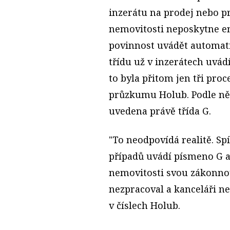
inzerátu na prodej nebo p
nemovitosti neposkytne en
povinnost uvádět automati
třídu už v inzerátech uvádí
to byla přitom jen tři pro
průzkumu Holub. Podle něj 
uvedena právě třída G.
"To neodpovídá realitě. Spíš
případů uvádí písmeno G a
nemovitosti svou zákonnou
nezpracoval a kanceláři ne
v číslech Holub.