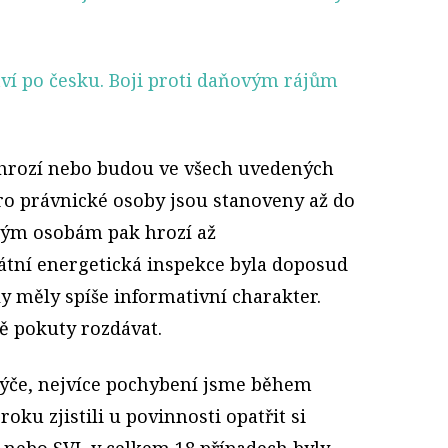
í po česku. Boji proti daňovým rájům
 hrozí nebo budou ve všech uvedených
Pro právnické osoby jsou stanoveny až do
ckým osobám pak hrozí až
tátní energetická inspekce byla doposud
ly měly spíše informativní charakter.
ě pokuty rozdávat.
 týče, nejvíce pochybení jsme během
roku zjistili u povinnosti opatřit si
 nebo SVJ, v celkem 18 případech byly