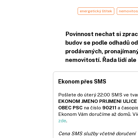
energetický štítek
nemovitos
Povinnost nechat si zpra
budov se podle odhadů odb
prodávaných, pronajíman
nemovitostí. Řada lidí ale 
Ekonom přes SMS
Pošlete do úterý 22:00 SMS ve tvar
EKONOM JMENO PRIJMENI ULICE
OBEC PSC
na číslo
90211
a časopi
Ekonom Vám doručíme až domů. Ví
zde
.
Cena SMS služby včetně doručení