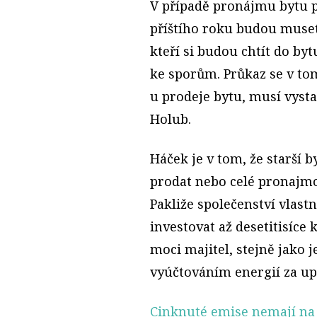
V případě pronájmu bytu p
příštího roku budou muset a
kteří si budou chtít do by
ke sporům. Průkaz se v tom
u prodeje bytu, musí vyst
Holub.
Háček je v tom, že starší 
prodat nebo celé pronajm
Pakliže společenství vlast
investovat až desetitisíce
moci majitel, stejně jako 
vyúčtováním energií za upl
Cinknuté emise nemají na 