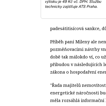
výtisku je 49 Kč vč. DPH.
Službu
technicky zajišťuje ATS Praha.
padesátitisícová sankce, d
Příběh paní Mileny ale nen
pozměňovacími návrhy vne
době tak málokdo ví, co už
přibudou v následujících 
zákona o hospodaření ener
"Řada majitelů nemovitostí
energetické náročnosti bu
měla rozsáhlá informační 