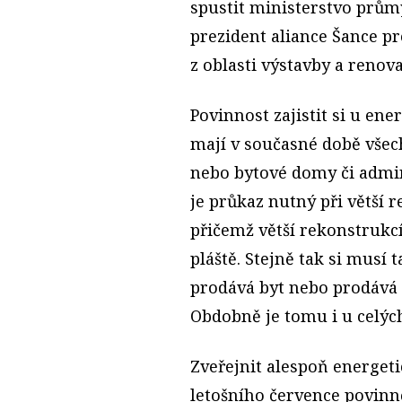
spustit ministerstvo prům
prezident aliance Šance pr
z oblasti výstavby a renov
Povinnost zajistit si u en
mají v současné době všec
nebo bytové domy či admini
je průkaz nutný při větší 
přičemž větší rekonstrukc
pláště. Stejně tak si musí 
prodává byt nebo prodává
Obdobně je tomu i u celýc
Zveřejnit alespoň energet
letošního července povinn