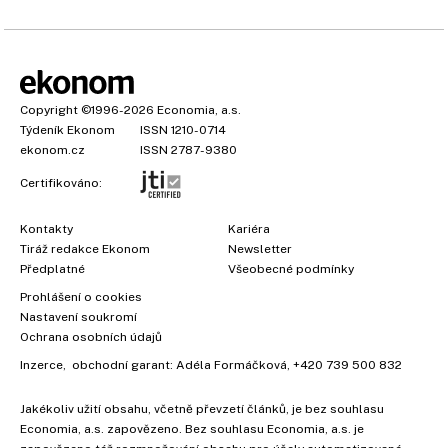
Copyright
©1996-2026
Economia, a.s.
Týdeník Ekonom
ISSN 1210-0714
ekonom.cz
ISSN 2787-9380
Certifikováno:
Kontakty
Kariéra
Tiráž redakce Ekonom
Newsletter
Předplatné
Všeobecné podmínky
Prohlášení o cookies
Nastavení soukromí
Ochrana osobních údajů
Inzerce
, obchodní garant:
Adéla Formáčková
,
+420 739 500 832
Jakékoliv užití obsahu, včetně převzetí článků, je bez souhlasu
Economia, a.s. zapovězeno. Bez souhlasu Economia, a.s. je