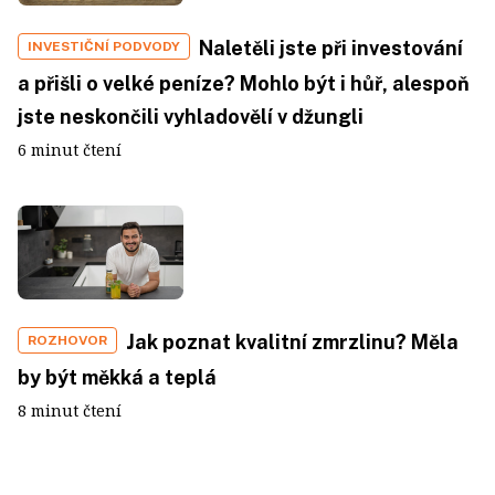
Naletěli jste při investování
INVESTIČNÍ PODVODY
a přišli o velké peníze? Mohlo být i hůř, alespoň
jste neskončili vyhladovělí v džungli
6 minut čtení
Jak poznat kvalitní zmrzlinu? Měla
ROZHOVOR
by být měkká a teplá
8 minut čtení