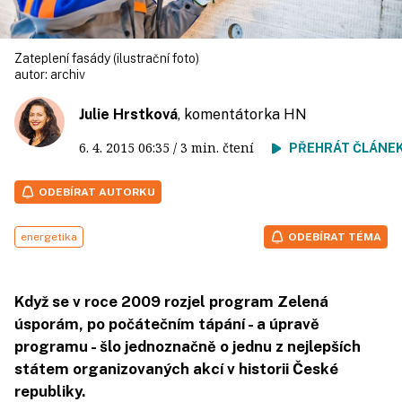
Zateplení fasády (ilustrační foto)
autor:
archiv
Julie Hrstková
, komentátorka HN
6. 4. 2015
06:35
/ 3 min. čtení
PŘEHRÁT ČLÁNE
ODEBÍRAT AUTORKU
energetika
ODEBÍRAT TÉMA
Když se v roce 2009 rozjel program Zelená
úsporám, po počátečním tápání - a úpravě
programu - šlo jednoznačně o jednu z nejlepších
státem organizovaných akcí v historii České
republiky.