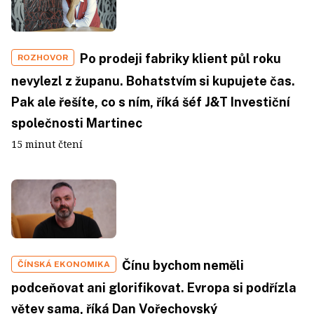
Po prodeji fabriky klient půl roku
ROZHOVOR
nevylezl z županu. Bohatstvím si kupujete čas.
Pak ale řešíte, co s ním, říká šéf J&T Investiční
společnosti Martinec
15 minut čtení
Čínu bychom neměli
ČÍNSKÁ EKONOMIKA
podceňovat ani glorifikovat. Evropa si podřízla
větev sama, říká Dan Vořechovský