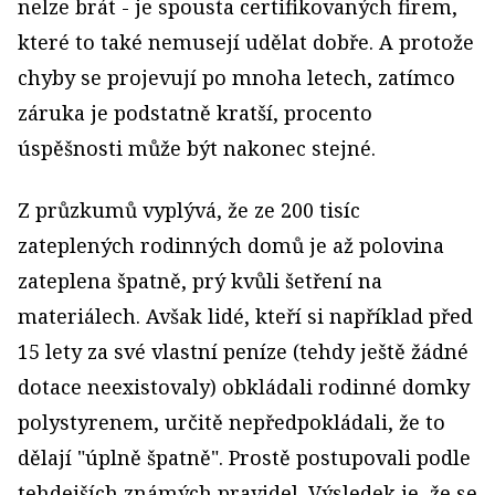
nelze brát - je spousta certifikovaných firem,
které to také nemusejí udělat dobře. A protože
chyby se projevují po mnoha letech, zatímco
záruka je podstatně kratší, procento
úspěšnosti může být nakonec stejné.
Z průzkumů vyplývá, že ze 200 tisíc
zateplených rodinných domů je až polovina
zateplena špatně, prý kvůli šetření na
materiálech. Avšak lidé, kteří si například před
15 lety za své vlastní peníze (tehdy ještě žádné
dotace neexistovaly) obkládali rodinné domky
polystyrenem, určitě nepředpokládali, že to
dělají "úplně špatně". Prostě postupovali podle
tehdejších známých pravidel. Výsledek je, že se