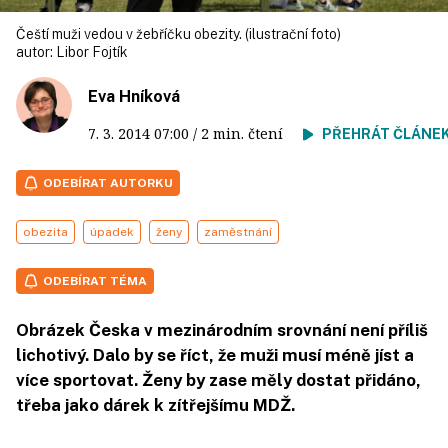
Čeští muži vedou v žebříčku obezity. (ilustrační foto)
autor:
Libor Fojtík
Eva Hníková
7. 3. 2014
07:00
/ 2 min. čtení
PŘEHRÁT ČLÁNE
ODEBÍRAT AUTORKU
obezita
úpadek
ženy
zaměstnání
ODEBÍRAT TÉMA
Obrázek Česka v mezinárodním srovnání není příliš
lichotivý. Dalo by se říct, že muži musí méně jíst a
více sportovat. Ženy by zase měly dostat přidáno,
třeba jako dárek k zítřejšímu MDŽ.