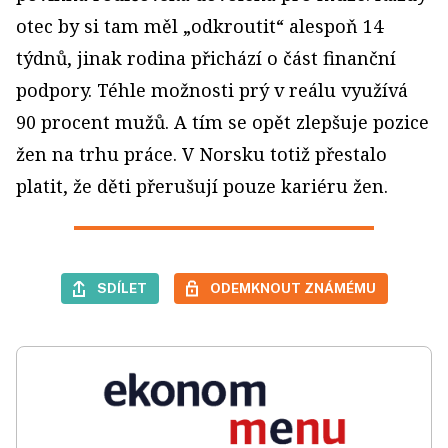
otec by si tam měl „odkroutit“ alespoň 14
týdnů, jinak rodina přichází o část finanční
podpory. Téhle možnosti prý v reálu využívá
90 procent mužů. A tím se opět zlepšuje pozice
žen na trhu práce. V Norsku totiž přestalo
platit, že děti přerušují pouze kariéru žen.
SDÍLET
ODEMKNOUT ZNÁMÉMU