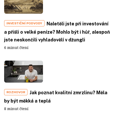
Naletěli jste při investování
INVESTIČNÍ PODVODY
a přišli o velké peníze? Mohlo být i hůř, alespoň
jste neskončili vyhladovělí v džungli
6 minut čtení
Jak poznat kvalitní zmrzlinu? Měla
ROZHOVOR
by být měkká a teplá
8 minut čtení