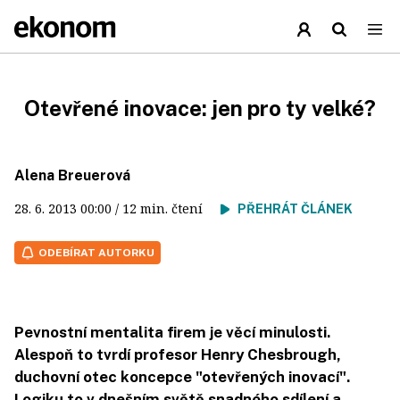
Otevřené inovace: jen pro ty velké?
Alena Breuerová
28. 6. 2013
00:00
/ 12 min. čtení
PŘEHRÁT ČLÁNEK
ODEBÍRAT AUTORKU
Pevnostní mentalita firem je věcí minulosti.
Alespoň to tvrdí profesor Henry Chesbrough,
duchovní otec koncepce "otevřených inovací".
Logiku to v dnešním světě snadného sdílení a