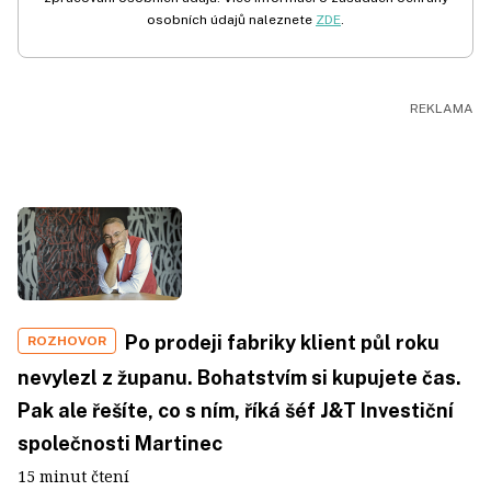
osobních údajů naleznete
ZDE
.
Po prodeji fabriky klient půl roku
ROZHOVOR
nevylezl z županu. Bohatstvím si kupujete čas.
Pak ale řešíte, co s ním, říká šéf J&T Investiční
společnosti Martinec
15 minut čtení