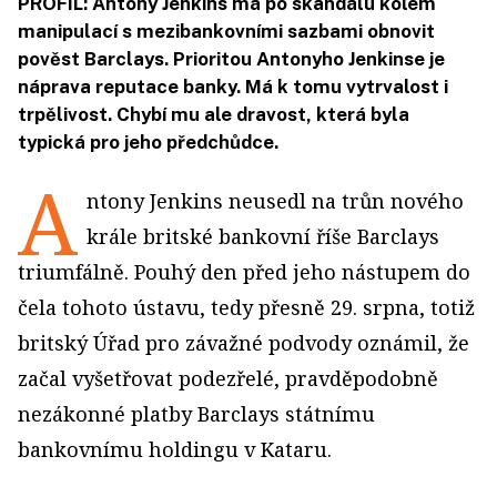
PROFIL: Antony Jenkins má po skandálu kolem
manipulací s mezibankovními sazbami obnovit
pověst Barclays. Prioritou Antonyho Jenkinse je
náprava reputace banky. Má k tomu vytrvalost i
trpělivost. Chybí mu ale dravost, která byla
typická pro jeho předchůdce.
A
ntony Jenkins neusedl na trůn nového
krále britské bankovní říše Barclays
triumfálně. Pouhý den před jeho nástupem do
čela tohoto ústavu, tedy přesně 29. srpna, totiž
britský Úřad pro závažné podvody oznámil, že
začal vyšetřovat podezřelé, pravděpodobně
nezákonné platby Barclays státnímu
bankovnímu holdingu v Kataru.