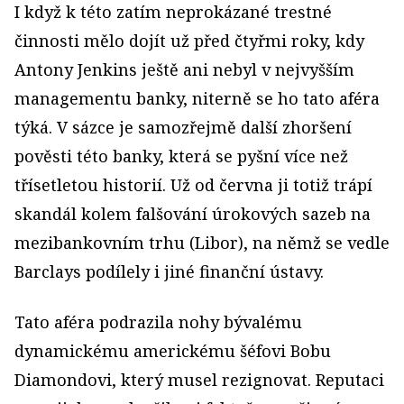
I když k této zatím neprokázané trestné
činnosti mělo dojít už před čtyřmi roky, kdy
Antony Jenkins ještě ani nebyl v nejvyšším
managementu banky, niterně se ho tato aféra
týká. V sázce je samozřejmě další zhoršení
pověsti této banky, která se pyšní více než
třísetletou historií. Už od června ji totiž trápí
skandál kolem falšování úrokových sazeb na
mezibankovním trhu (Libor), na němž se vedle
Barclays podílely i jiné finanční ústavy.
Tato aféra podrazila nohy bývalému
dynamickému americkému šéfovi Bobu
Diamondovi, který musel rezignovat. Reputaci