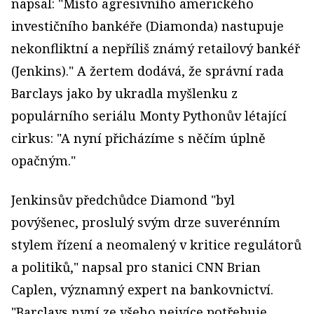
napsal: "Místo agresivního amerického
investičního bankéře (Diamonda) nastupuje
nekonfliktní a nepříliš známý retailový bankéř
(Jenkins)." A žertem dodává, že správní rada
Barclays jako by ukradla myšlenku z
populárního seriálu Monty Pythonův létající
cirkus: "A nyní přicházíme s něčím úplně
opačným."
Jenkinsův předchůdce Diamond "byl
povýšenec, proslulý svým drze suverénním
stylem řízení a neomalený v kritice regulátorů
a politiků," napsal pro stanici CNN Brian
Caplen, významný expert na bankovnictví.
"Barclays nyní ze všeho nejvíce potřebuje