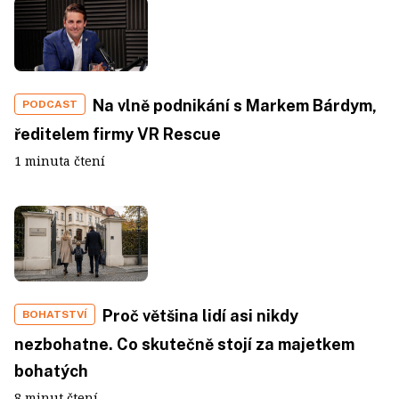
Na vlně podnikání s Markem Bárdym,
PODCAST
ředitelem firmy VR Rescue
1 minuta čtení
Proč většina lidí asi nikdy
BOHATSTVÍ
nezbohatne. Co skutečně stojí za majetkem
bohatých
8 minut čtení