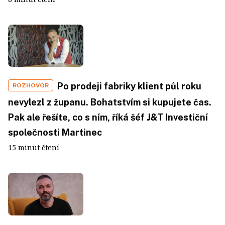
Po prodeji fabriky klient půl roku
ROZHOVOR
nevylezl z županu. Bohatstvím si kupujete čas.
Pak ale řešíte, co s ním, říká šéf J&T Investiční
společnosti Martinec
15 minut čtení