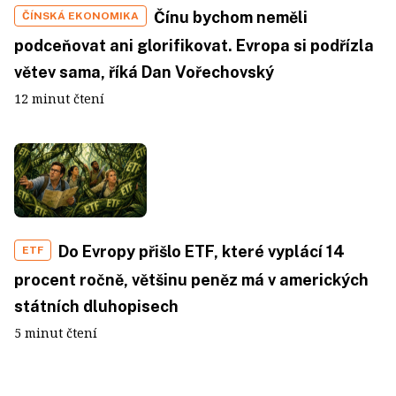
Čínu bychom neměli
ČÍNSKÁ EKONOMIKA
podceňovat ani glorifikovat. Evropa si podřízla
větev sama, říká Dan Vořechovský
12 minut čtení
Do Evropy přišlo ETF, které vyplácí 14
ETF
procent ročně, většinu peněz má v amerických
státních dluhopisech
5 minut čtení