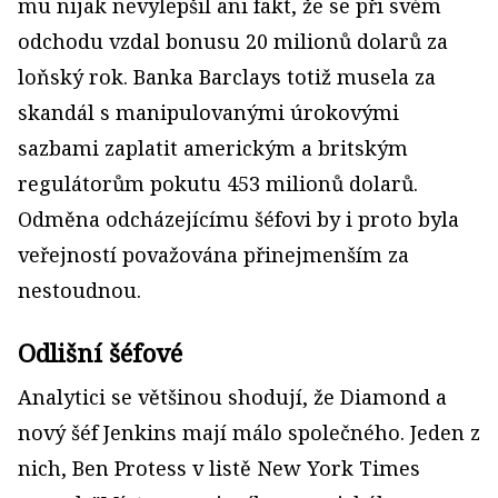
mu nijak nevylepšil ani fakt, že se při svém
odchodu vzdal bonusu 20 milionů dolarů za
loňský rok. Banka Barclays totiž musela za
skandál s manipulovanými úrokovými
sazbami zaplatit americkým a britským
regulátorům pokutu 453 milionů dolarů.
Odměna odcházejícímu šéfovi by i proto byla
veřejností považována přinejmenším za
nestoudnou.
Odlišní šéfové
Analytici se většinou shodují, že Diamond a
nový šéf Jenkins mají málo společného. Jeden z
nich, Ben Protess v listě New York Times