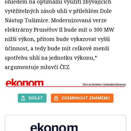
ohledem na optimální využití zbývajících
vytěžitelných zásob uhlí v přilehlém Dole
Nástup Tušimice. Modernizovaná verze
elektrárny Prunéřov II bude mít o 300 MW
nižší výkon, přitom bude vykazovat vyšší
účinnost, a tedy bude mít celkově menší
spotřebu uhlí na jednotku výkonu,“
argumentuje mluvčí ČEZ.
SDÍLET
ODEMKNOUT ZNÁMÉMU