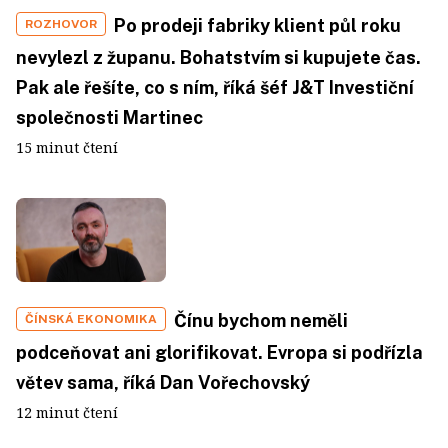
Po prodeji fabriky klient půl roku
ROZHOVOR
nevylezl z županu. Bohatstvím si kupujete čas.
Pak ale řešíte, co s ním, říká šéf J&T Investiční
společnosti Martinec
15 minut čtení
Čínu bychom neměli
ČÍNSKÁ EKONOMIKA
podceňovat ani glorifikovat. Evropa si podřízla
větev sama, říká Dan Vořechovský
12 minut čtení