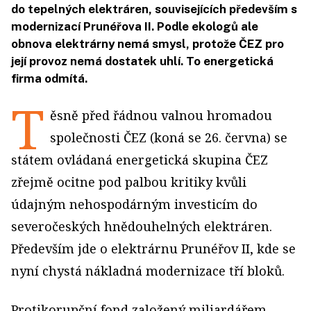
do tepelných elektráren, souvisejících především s
modernizací Prunéřova II. Podle ekologů ale
obnova elektrárny nemá smysl, protože ČEZ pro
její provoz nemá dostatek uhlí. To energetická
firma odmítá.
T
ěsně před řádnou valnou hromadou
společnosti ČEZ (koná se 26. června) se
státem ovládaná energetická skupina ČEZ
zřejmě ocitne pod palbou kritiky kvůli
údajným nehospodárným investicím do
severočeských hnědouhelných elektráren.
Především jde o elektrárnu Prunéřov II, kde se
nyní chystá nákladná modernizace tří bloků.
Protikorupční fond založený miliardářem