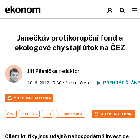
Janečkův protikorupční fond a
ekologové chystají útok na ČEZ
Jiří Pšenička
, redaktor
18. 6. 2012
17:30
/ 3 min. čtení
PŘEHRÁT ČLÁN
ODEBÍRAT AUTORA
ČEZ
Prunéřov
uhlí
Janeček Karel
ODEBÍRAT TÉMA
Cílem kritiky jsou údajně nehospodárné investice