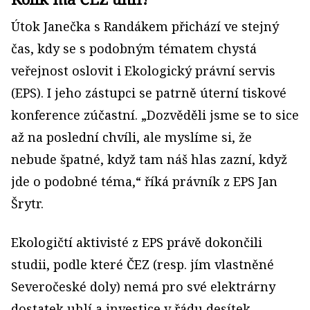
Útok Janečka s Randákem přichází ve stejný
čas, kdy se s podobným tématem chystá
veřejnost oslovit i Ekologický právní servis
(EPS). I jeho zástupci se patrně úterní tiskové
konference zúčastní. „Dozvěděli jsme se to sice
až na poslední chvíli, ale myslíme si, že
nebude špatné, když tam náš hlas zazní, když
jde o podobné téma,“ říká právník z EPS Jan
Šrytr.
Ekologičtí aktivisté z EPS právě dokončili
studii, podle které ČEZ (resp. jím vlastněné
Severočeské doly) nemá pro své elektrárny
dostatek uhlí a investice v řádu desítek