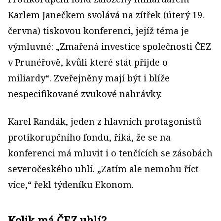
Karlem Janečkem svolává na zítřek (úterý 19.
června) tiskovou konferenci, jejíž téma je
výmluvné: „Zmařená investice společnosti ČEZ
v Prunéřově, kvůli které stát přijde o
miliardy“. Zveřejněny mají být i blíže
nespecifikované zvukové nahrávky.
Karel Randák, jeden z hlavních protagonistů
protikorupčního fondu, říká, že se na
konferenci má mluvit i o tenčících se zásobách
severočeského uhlí. „Zatím ale nemohu říct
více,“ řekl týdeníku Ekonom.
Kolik má ČEZ uhlí?