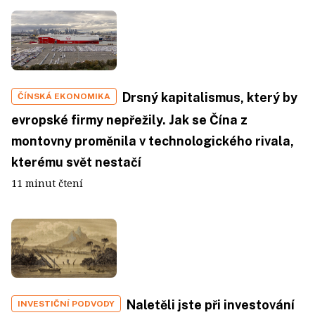
Drsný kapitalismus, který by
ČÍNSKÁ EKONOMIKA
evropské firmy nepřežily. Jak se Čína z
montovny proměnila v technologického rivala,
kterému svět nestačí
11 minut čtení
Naletěli jste při investování
INVESTIČNÍ PODVODY