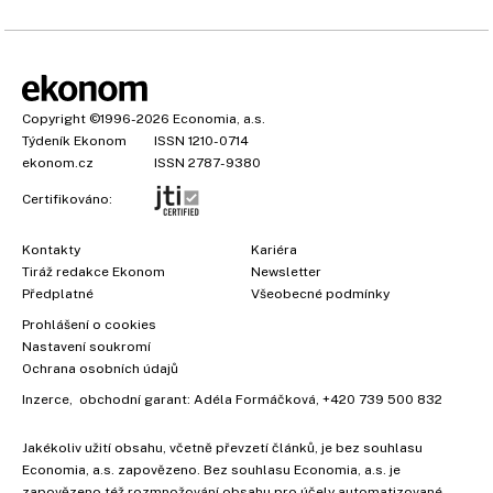
Copyright
©1996-2026
Economia, a.s.
Týdeník Ekonom
ISSN 1210-0714
ekonom.cz
ISSN 2787-9380
Certifikováno:
Kontakty
Kariéra
Tiráž redakce Ekonom
Newsletter
Předplatné
Všeobecné podmínky
Prohlášení o cookies
Nastavení soukromí
Ochrana osobních údajů
Inzerce
, obchodní garant:
Adéla Formáčková
,
+420 739 500 832
Jakékoliv užití obsahu, včetně převzetí článků, je bez souhlasu
Economia, a.s. zapovězeno. Bez souhlasu Economia, a.s. je
zapovězeno též rozmnožování obsahu pro účely automatizované