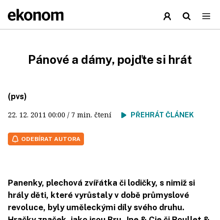
Pánové a dámy, pojďte si hrát
(pvs)
22. 12. 2011
00:00
/ 7 min. čtení
PŘEHRÁT ČLÁNEK
ODEBÍRAT AUTORA
Panenky, plechová zvířátka či lodičky, s nimiž si
hrály děti, které vyrůstaly v době průmyslové
revoluce, byly uměleckými díly svého druhu.
Hračky značek, jako jsou Bru, Jne & Cie či Roullet &