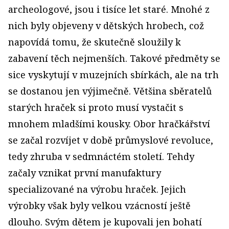
archeologové, jsou i tisíce let staré. Mnohé z
nich byly objeveny v dětských hrobech, což
napovídá tomu, že skutečně sloužily k
zabavení těch nejmenších. Takové předměty se
sice vyskytují v muzejních sbírkách, ale na trh
se dostanou jen výjimečně. Většina sběratelů
starých hraček si proto musí vystačit s
mnohem mladšími kousky. Obor hračkářství
se začal rozvíjet v době průmyslové revoluce,
tedy zhruba v sedmnáctém století. Tehdy
začaly vznikat první manufaktury
specializované na výrobu hraček. Jejich
výrobky však byly velkou vzácností ještě
dlouho. Svým dětem je kupovali jen bohatí