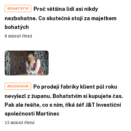
Proč většina lidí asi nikdy
BOHATSTVÍ
nezbohatne. Co skutečně stojí za majetkem
bohatých
8 minut čtení
Po prodeji fabriky klient půl roku
ROZHOVOR
nevylezl z županu. Bohatstvím si kupujete čas.
Pak ale řešíte, co s ním, říká šéf J&T Investiční
společnosti Martinec
15 minut čtení