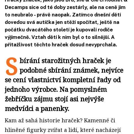
Decamps sice od té doby zestárly, ale na ceně jim
to neubralo - právě naopak. Zatímco dnešní děti
dovedou svá autíčka jen stěží spočítat, ještě na
počátku dvacátého století je kupovali rodiče
výjimečně. Vztah dětí k nim byl o to silnější. A
přitažlivost těchto hraček dosud nevyprchala.
S
bírání starožitných hraček je
podobné sbírání známek, nejvíce
se cení vlastnictví kompletní řady od
jednoho výrobce. Na pomyslném
žebříčku zájmu stojí asi nejvýše
medvídci a panenky.
Kam až sahá historie hraček? Kamenné či
hliněné figurky zvířat a lidí, které nacházejí