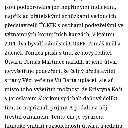
jsou podporována jen nepřímými indiciemi,
například přátelskými schůzkami vedoucích
představitelů ÚOKFK s osobami podezřelými ve
významných korupčních kauzách. V květnu
2011 dva bývalí náměstci ÚOKFK Tomáš Krůl a
Zdeněk Tomica přišli s tím, že nový ředitel
Útvaru Tomáš Martinec nařídil, ať jeho útvar
nevyšetřuje podezření, že čelný představitel
strany Věci veřejné Vít Bárta uplácel, ale ať
místo toho vyšetřují možnost, že Kristýna Kočí
s Jaroslavem Škárkou spáchali daňový delikt
tím, že nepřiznali příjmy. A podali na něj
trestní oznámení. Tento čin je výrazem
hluboké vnitřní rozpolcenosti útvaru a jedním