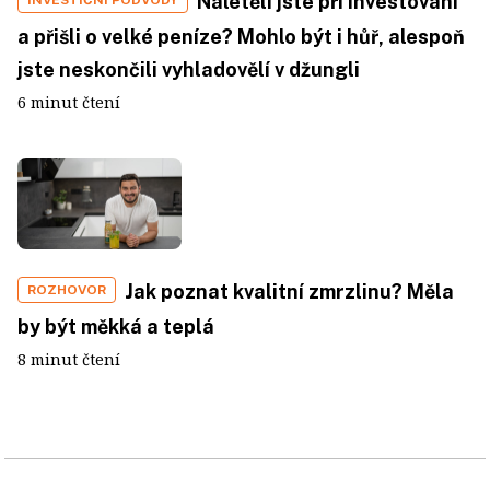
Naletěli jste při investování
a přišli o velké peníze? Mohlo být i hůř, alespoň
jste neskončili vyhladovělí v džungli
6 minut čtení
Jak poznat kvalitní zmrzlinu? Měla
ROZHOVOR
by být měkká a teplá
8 minut čtení