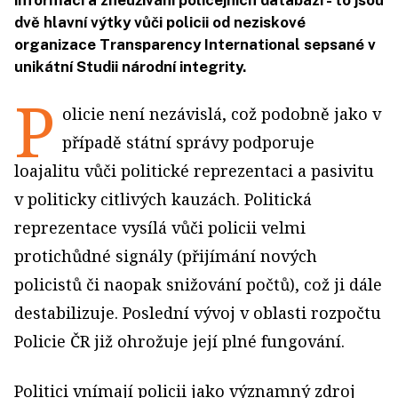
informací a zneužívání policejních databází - to jsou
dvě hlavní výtky vůči policii od neziskové
organizace Transparency International sepsané v
unikátní Studii národní integrity.
P
olicie není nezávislá, což podobně jako v
případě státní správy podporuje
loajalitu vůči politické reprezentaci a pasivitu
v politicky citlivých kauzách. Politická
reprezentace vysílá vůči policii velmi
protichůdné signály (přijímání nových
policistů či naopak snižování počtů), což ji dále
destabilizuje. Poslední vývoj v oblasti rozpočtu
Policie ČR již ohrožuje její plné fungování.
Politici vnímají policii jako významný zdroj