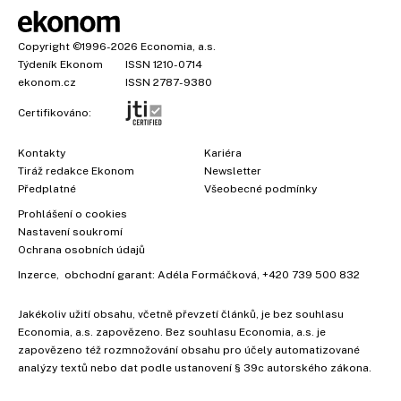
Copyright
©1996-2026
Economia, a.s.
Týdeník Ekonom
ISSN 1210-0714
ekonom.cz
ISSN 2787-9380
Certifikováno:
Kontakty
Kariéra
Tiráž redakce Ekonom
Newsletter
×
Předplatné
Všeobecné podmínky
Prohlášení o cookies
Nastavení soukromí
Ochrana osobních údajů
Inzerce
, obchodní garant:
Adéla Formáčková
,
+420 739 500 832
Jakékoliv užití obsahu, včetně převzetí článků, je bez souhlasu
Economia, a.s. zapovězeno. Bez souhlasu Economia, a.s. je
zapovězeno též rozmnožování obsahu pro účely automatizované
analýzy textů nebo dat podle ustanovení § 39c autorského zákona.