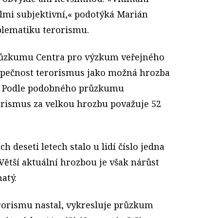
elmi subjektivní,« podotýká Marián
blematiku terorismu.
průzkumu Centra pro výzkum veřejného
pečnost terorismus jako možná hrozba
l. Podle podobného průzkumu
rorismus za velkou hrozbu považuje 52
h deseti letech stalo u lidí číslo jedna
 Větší aktuální hrozbou je však nárůst
atý.
rorismu nastal, vykresluje průzkum