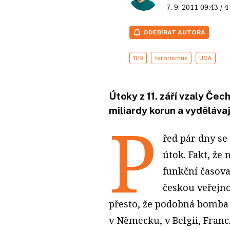
7. 9. 2011
09:43
/ 
ODEBÍRAT AUTORA
11/9
terorismus
USA
Útoky z 11. září vzaly Če
miliardy korun a vyděláva
P
řed pár dny se
útok. Fakt, že
funkční časova
českou veřejno
přesto, že podobná bomba
v Německu, v Belgii, Franc