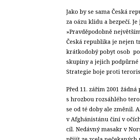
Jako by se sama Česká rep
za oázu klidu a bezpečí. Je
»Pravděpodobně největším 
Česká republika je nejen 
krátkodobý pobyt osob pod
skupiny a jejich podpůrné 
Strategie boje proti teror
Před 11. zářím 2001 žádná
s hrozbou rozsáhlého teror
se od té doby ale změnil. 
v Afghánistánu činí v očíc
cíl. Nedávný masakr v Nors
přijít ze zcela nečekaných