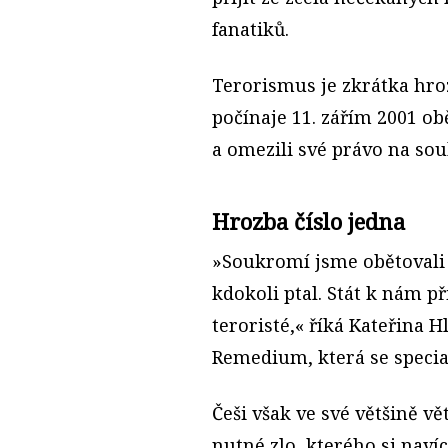
fanatiků.
Terorismus je zkrátka hroz
počínaje 11. zářím 2001 o
a omezili své právo na so
Hrozba číslo jedna
»Soukromí jsme obětovali
kdokoli ptal. Stát k nám př
teroristé,« říká Kateřina 
Remedium, která se specia
Češi však ve své většině vě
nutné zlo, kterého si nav