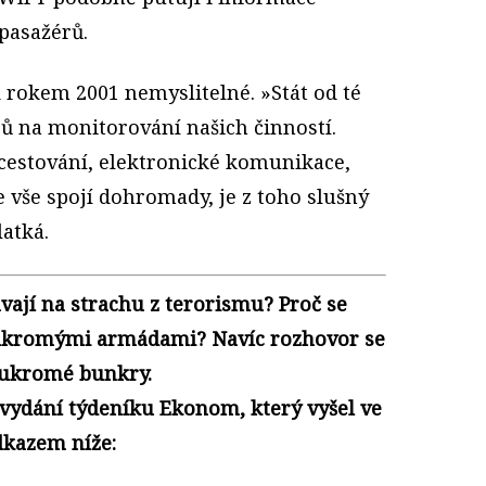
pasažérů.
rokem 2001 nemyslitelné. »Stát od té
ů na monitorování našich činností.
cestování, elektronické komunikace,
e vše spojí dohromady, je z toho slušný
latká.
vají na strachu z terorismu? Proč se
oukromými armádami? Navíc rozhovor se
soukromé bunkry.
 vydání týdeníku Ekonom, který vyšel ve
odkazem níže: