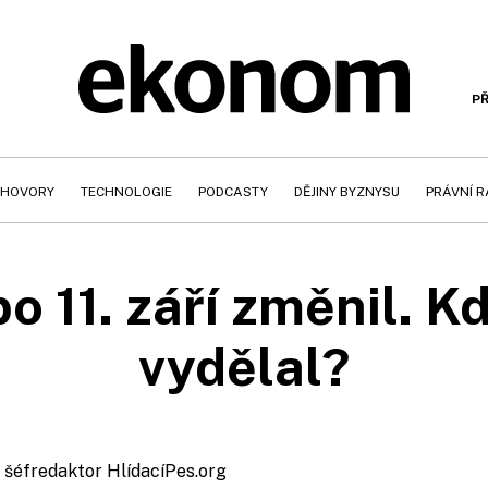
PŘ
HOVORY
TECHNOLOGIE
PODCASTY
DĚJINY BYZNYSU
PRÁVNÍ 
po 11. září změnil. K
vydělal?
, šéfredaktor HlídacíPes.org