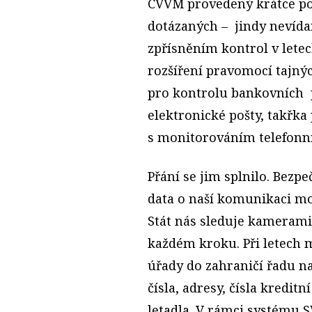
CVVM provedený krátce po ú
dotázaných – jindy nevída
zpřísněním kontrol v letec
rozšíření pravomocí tajných
pro kontrolu bankovních 
elektronické pošty, takřka 
s monitorováním telefonn
Přání se jim splnilo. Bezp
data o naší komunikaci mob
Stát nás sleduje kamerami
každém kroku. Při letech 
úřady do zahraničí řadu n
čísla, adresy, čísla kredi
letadla. V rámci systému 