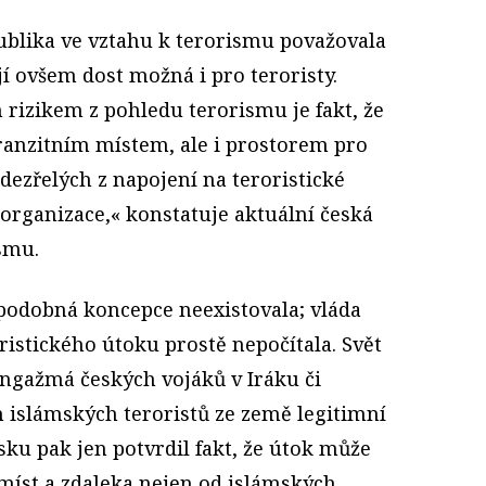
ublika ve vztahu k terorismu považovala
 jí ovšem dost možná i pro teroristy.
rizikem z pohledu terorismu je fakt, že
tranzitním místem, ale i prostorem pro
ezřelých z napojení na teroristické
organizace,« konstatuje aktuální česká
ismu.
 podobná koncepce neexistovala; vláda
istického útoku prostě nepočítala. Svět
Angažmá českých vojáků v Iráku či
h islámských teroristů ze země legitimní
ku pak jen potvrdil fakt, že útok může
 míst a zdaleka nejen od islámských