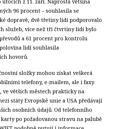
tocích z 11. září. Naprostá většina
ných 96 procent – souhlasila se
ké dopravě, dvě třetiny lidí podporovalo
 služeb, více než tři čtvrtiny lidí bylo
převodů a 61 procent pro kontrolu
polovina lidí souhlasila
ích hovorů.
ečnostní složky mohou získat veškerá
ilními telefony, e-mailem, ale i faxy.
, ve větších městech prakticky na
mezi státy Evropské unie a USA předávají
ašich osobních údajů. Od telefonního
tní karty po požadovanou stravu na palubě
SWIFT podobně putují i informace