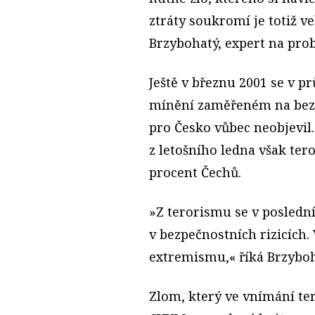
ztráty soukromí je totiž v
Brzybohatý, expert na pro
Ještě v březnu 2001 se v 
mínění zaměřeném na bez
pro Česko vůbec neobjevi
z letošního ledna však te
procent Čechů.
»Z terorismu se v posledníc
v bezpečnostních rizicích.
extremismu,« říká Brzyboh
Zlom, který ve vnímání te