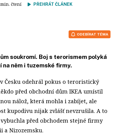
4 min. čtení
PŘEHRÁT ČLÁNEK
ODEBÍRAT TÉMA
chům soukromí. Boj s terorismem polyká
jí na něm i tuzemské firmy.
 v Česku odehrál pokus o teroristický
 někdo před obchodní dům IKEA umístil
nou nálož, která mohla i zabíjet, ale
st kupodivu nijak zvlášť nevzrušila. A to
 vybuchla před obchodem stejné firmy
ii a Nizozemsku.