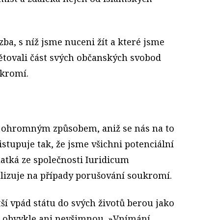
ba, s níž jsme nuceni žít a které jsme
bětovali část svých občanských svobod
ukromí.
 ohromným způsobem, aniž se nás na to
istupuje tak, že jsme všichni potenciální
Hlatká ze společnosti Iuridicum
lizuje na případy porušování soukromí.
tší vpád státu do svých životů berou jako
íc obvykle ani nevšimnou. »Vnímání