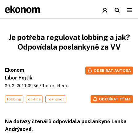
Je potřeba regulovat lobbing a jak?
Odpovídala poslankyně za VV
Ekonom
ODEBÍRAT AUTORA
Libor Fojtík
30. 3. 2011
09:36
/ 1 min. čtení
lobbing
on-line
rozhovor
ODEBÍRAT TÉMA
Na dotazy čtenářů odpovídala poslankyně Lenka
Andrýsová.