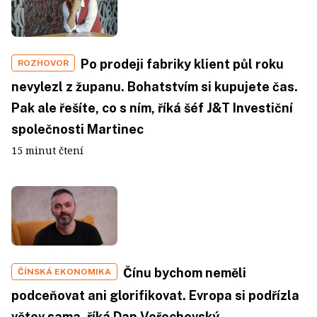
Po prodeji fabriky klient půl roku
ROZHOVOR
nevylezl z županu. Bohatstvím si kupujete čas.
Pak ale řešíte, co s ním, říká šéf J&T Investiční
společnosti Martinec
15 minut čtení
Čínu bychom neměli
ČÍNSKÁ EKONOMIKA
podceňovat ani glorifikovat. Evropa si podřízla
větev sama, říká Dan Vořechovský