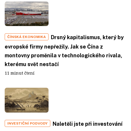
Drsný kapitalismus, který by
ČÍNSKÁ EKONOMIKA
evropské firmy nepřežily. Jak se Čína z
montovny proměnila v technologického rivala,
kterému svět nestačí
11 minut čtení
Naletěli jste při investování
INVESTIČNÍ PODVODY