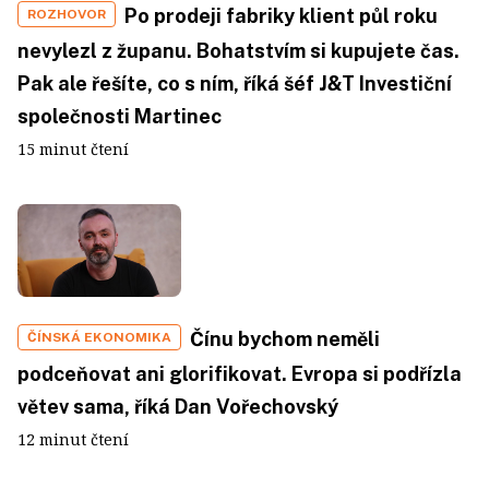
Po prodeji fabriky klient půl roku
ROZHOVOR
nevylezl z županu. Bohatstvím si kupujete čas.
Pak ale řešíte, co s ním, říká šéf J&T Investiční
společnosti Martinec
15 minut čtení
Čínu bychom neměli
ČÍNSKÁ EKONOMIKA
podceňovat ani glorifikovat. Evropa si podřízla
větev sama, říká Dan Vořechovský
12 minut čtení