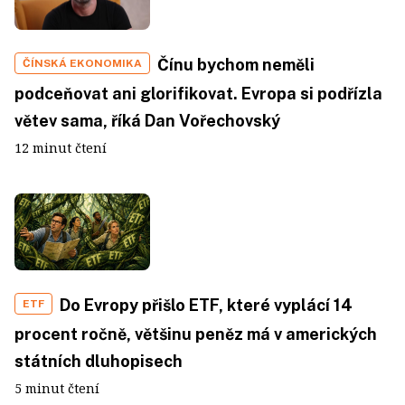
Čínu bychom neměli
ČÍNSKÁ EKONOMIKA
podceňovat ani glorifikovat. Evropa si podřízla
větev sama, říká Dan Vořechovský
12 minut čtení
Do Evropy přišlo ETF, které vyplácí 14
ETF
procent ročně, většinu peněz má v amerických
státních dluhopisech
5 minut čtení