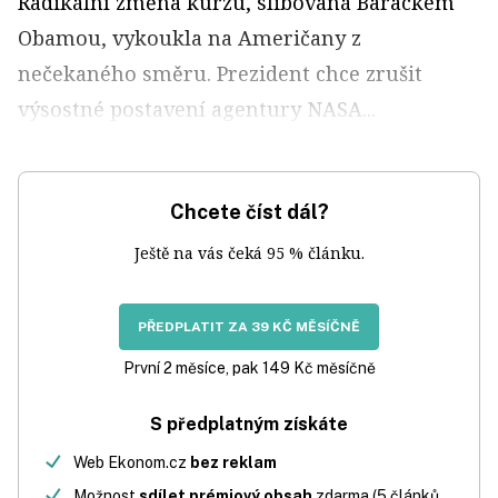
Radikální změna kurzu, slibovaná Barackem
Obamou, vykoukla na Američany z
nečekaného směru. Prezident chce zrušit
výsostné postavení agentury NASA...
Chcete číst dál?
Ještě na vás čeká 95 % článku.
PŘEDPLATIT ZA 39 KČ MĚSÍČNĚ
První 2 měsíce, pak 149 Kč měsíčně
S předplatným získáte
Web Ekonom.cz
bez reklam
Možnost
sdílet prémiový obsah
zdarma (5 článků