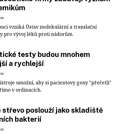
emikům
ení
uci vzniká Ústav molekulární a translační
y pro vývoj léků proti nádorům.
tické testy budou mnohem
jší a rychlejší
ení
stroje umožní, aby si pacientovy geny "přečetli"
římo v ordinacích.
 střevo poslouží jako skladiště
ních bakterií
ení