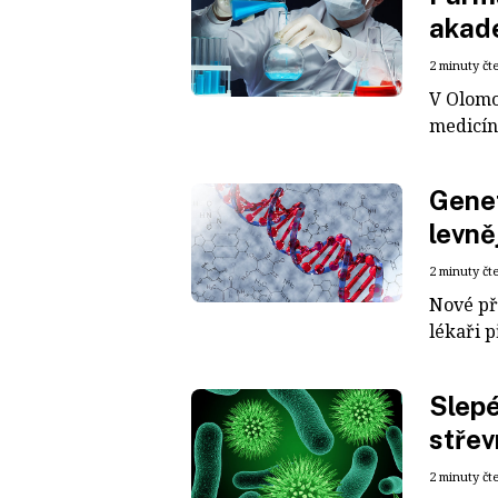
akad
2 minuty čt
V Olomo
medicín
Gene
levně
2 minuty čt
Nové pří
lékaři p
Slepé
střev
2 minuty čt