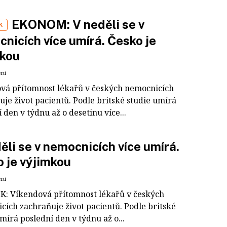
EKONOM: V neděli se v
K
nicích více umírá. Česko je
mkou
ení
vá přítomnost lékařů v českých nemocnicích
je život pacientů. Podle britské studie umírá
 den v týdnu až o desetinu více...
ěli se v nemocnicích více umírá.
 je výjimkou
ení
: Víkendová přítomnost lékařů v českých
cích zachraňuje život pacientů. Podle britské
mírá poslední den v týdnu až o...