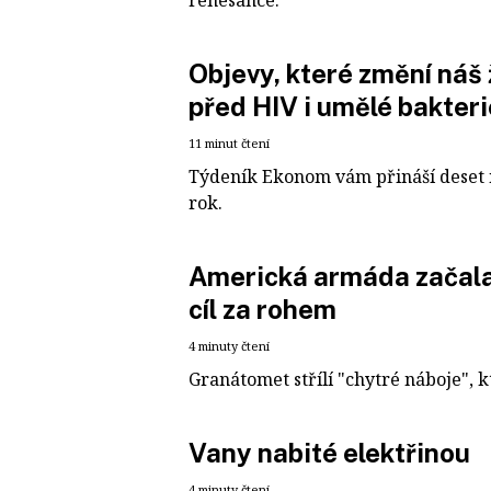
renesance.
Objevy, které změní náš 
před HIV i umělé bakteri
11 minut čtení
Týdeník Ekonom vám přináší deset 
rok.
Americká armáda začala 
cíl za rohem
4 minuty čtení
Granátomet střílí "chytré náboje", k
Vany nabité elektřinou
4 minuty čtení