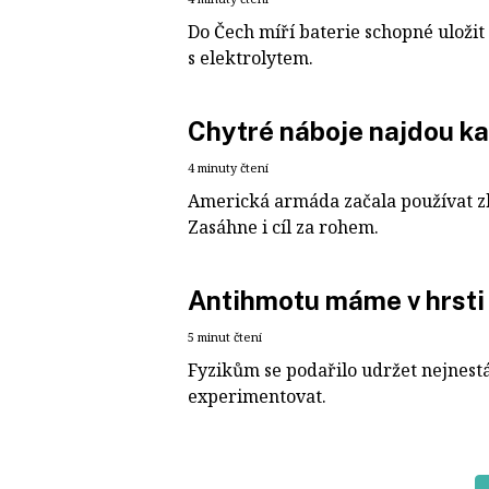
Do Čech míří baterie schopné uloži
s elektrolytem.
Chytré náboje najdou k
4 minuty čtení
Americká armáda začala používat zb
Zasáhne i cíl za rohem.
Antihmotu máme v hrsti
5 minut čtení
Fyzikům se podařilo udržet nejnestál
experimentovat.