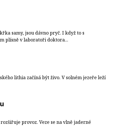
křka samy, jsou dávno pryč. I když to s
 plísně v laboratoři doktora...
kého lithia začíná být živo. V solném jezeře leží
nu
ozšiřuje provoz. Veze se na vlně jaderné