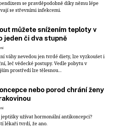
apendixem se pravděpodobně díky němu lépe
vají se střevními infekcemi.
ut můžete snížením teploty v
o jeden či dva stupně
ení
ní váhy nevedou jen tvrdé diety, lze vyzkoušet i
ní, leč vědecké postupy. Vedle pobytu v
ším prostředí lze tělesnou...
oncepce nebo porod chrání ženy
rakovinou
ení
 jeptišky užívat hormonální antikoncepci?
tí lékaři tvrdí, že ano.