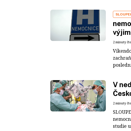
SLOUPE
nemoc
výji
2 minuty čt
Víkendo
zachraňu
poslední
V ned
Česko
2 minuty čt
SLOUPEK
nemocni
studie u