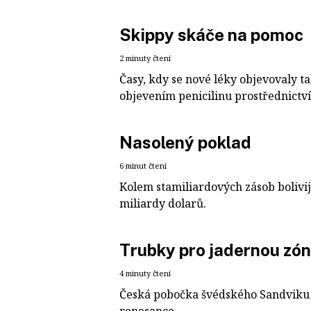
Skippy skáče na pomoc
2 minuty čtení
Časy, kdy se nové léky objevovaly ta
objevením penicilinu prostřednictvím
Nasolený poklad
6 minut čtení
Kolem stamiliardových zásob bolivijs
miliardy dolarů.
Trubky pro jadernou zó
4 minuty čtení
Česká pobočka švédského Sandviku r