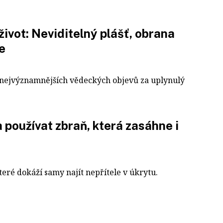
život: Neviditelný plášť, obrana
e
nejvýznamnějších vědeckých objevů za uplynulý
používat zbraň, která zasáhne i
teré dokáží samy najít nepřítele v úkrytu.