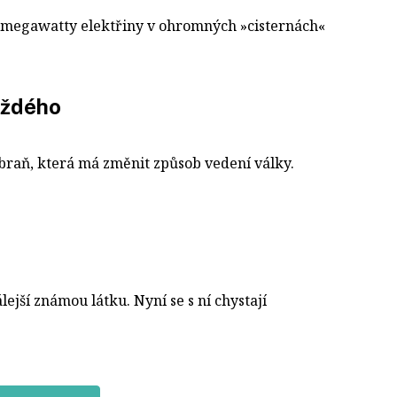
t megawatty elektřiny v ohromných »cisternách«
aždého
raň, která má změnit způsob vedení války.
ejší známou látku. Nyní se s ní chystají