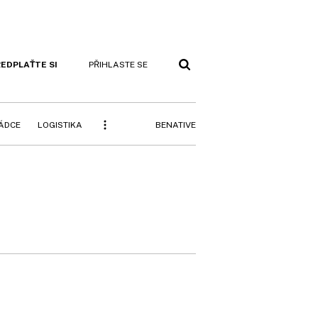
EDPLAŤTE SI
PŘIHLASTE SE
BENATIVE
RÁDCE
LOGISTIKA