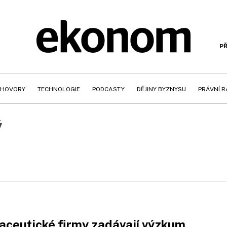
PŘ
HOVORY
TECHNOLOGIE
PODCASTY
DĚJINY BYZNYSU
PRÁVNÍ 
ý
ceutické firmy zadávají výzkum