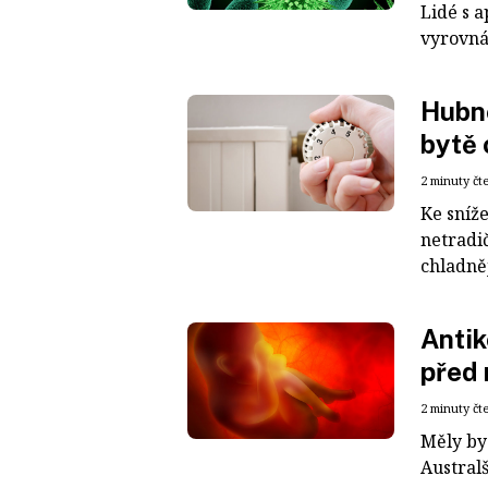
Lidé s 
vyrovná
Hubno
bytě 
2 minuty čt
Ke sníže
netradič
chladněj
Antik
před 
2 minuty čt
Měly by
Australš