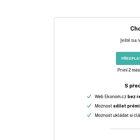
Chc
Ještě na 
PŘEDPLAT
První 2 měs
S pře
Web Ekonom.cz
bez r
Možnost
sdílet prém
Možnost ukládat si člá