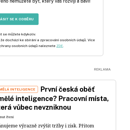
rého nemůžete být, který vás rozvíjí a baví!
LÁSIT SE K ODBĚRU
t se můžete kdykoliv.
 že dochází ke sbírání a zpracování osobních údajů. Více
chrany osobních údajů naleznete
ZDE
.
První česká oběť
MĚLÁ INTELIGENCE
mělé inteligence? Pracovní místa,
terá vůbec nevzniknou
nut čtení
ánujeme výrazně zvýšit tržby i zisk. Přitom