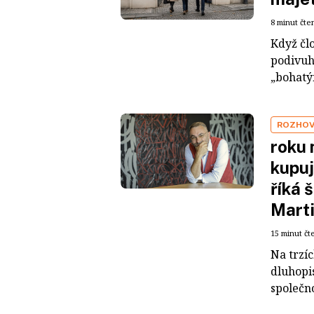
8 minut čte
Když čl
podivuh
„bohatým
ROZHO
roku 
kupuj
říká 
Mart
15 minut čt
Na trzí
dluhopis
společno