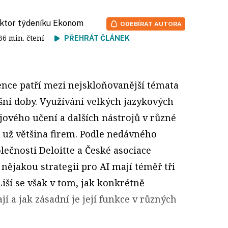
aktor týdeníku Ekonom
ODEBÍRAT AUTORA
 36 min. čtení
PŘEHRÁT ČLÁNEK
ence patří mezi nejskloňovanější témata
ní doby. Využívání velkých jazykových
jového učení a dalších nástrojů v různé
 už většina firem. Podle nedávného
čnosti Deloitte a České asociace
nějakou strategii pro AI mají téměř tři
Liší se však v tom, jak konkrétně
í a jak zásadní je její funkce v různých