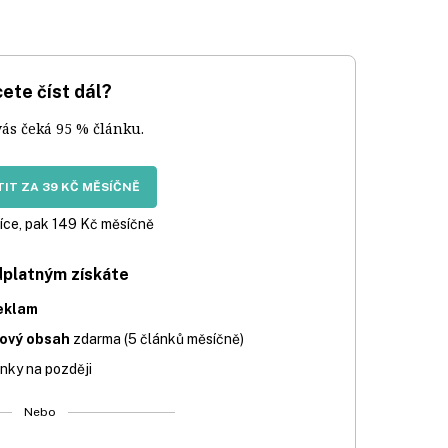
ete číst dál?
vás čeká 95 % článku.
IT ZA 39 KČ MĚSÍČNĚ
íce, pak 149 Kč měsíčně
dplatným získáte
eklam
iový obsah
zdarma (5 článků měsíčně)
nky na později
Nebo