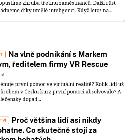
opustíme zhruba třetinu zaměstnanců. Další růst
ládneme díky umělé inteligenci. Když letos na...
Na vlně podnikání s Markem
ST
m, ředitelem firmy VR Rescue
ení
rénuje první pomoc ve virtuální realitě? Kolik lidí už
působem v Česku kurz první pomoci absolvovalo? A
olečenský dopad...
Proč většina lidí asi nikdy
TVÍ
hatne. Co skutečně stojí za
tkem bohatých