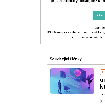
přináší zajímavý obsah, bez kte
PŘIH
Odhlási
Přihlášením k newsletteru beru na vědomí,
informací o zásadách o
Související články
U
u
k
7 mi
Pl