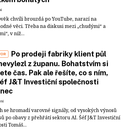
ní
ověk chvíli brouzdá po YouTube, narazí na
odné věci. Třeba na diskusi mezi „chudými“ a
i“, v níž...
Po prodeji fabriky klient půl
VOR
nevylezl z županu. Bohatstvím si
ete čas. Pak ale řešíte, co s ním,
šéf J&T Investiční společnosti
inec
ení
ch se hromadí varovné signály, od vysokých výnosů
ů po obavy z přehřátí sektoru AI. Šéf J&T Investiční
sti Tomáš...