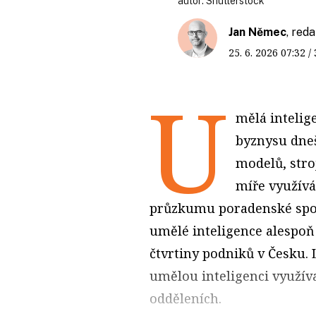
autor:
Shutterstock
Jan Němec
, red
25. 6. 2026
07:32
/
U
mělá intelig
byznysu dneš
modelů, stro
míře využívá
průzkumu poradenské spole
umělé inteligence alespoň 
čtvrtiny podniků v Česku. 
umělou inteligenci využívaj
odděleních.