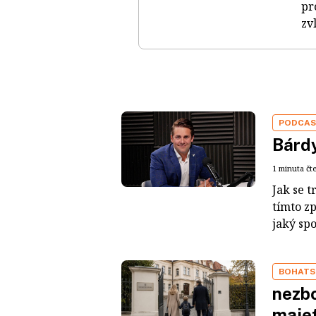
pr
zv
PODCA
Bárdy
1 minuta čt
Jak se t
tímto z
jaký sp
BOHATS
nezbo
maje