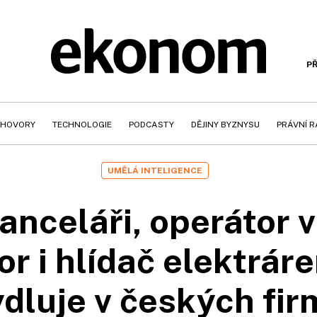
PŘ
HOVORY
TECHNOLOGIE
PODCASTY
DĚJINY BYZNYSU
PRÁVNÍ 
UMĚLÁ INTELIGENCE
anceláři, operátor v
 i hlídač elektráre
dluje v českých fi