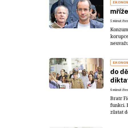
EKONO
mříže
5 minut čte
Konzumac
korupce 
neuvažuj
EKONO
do dě
dikta
6 minut čte
Bratr Fi
funkci.
zůstat d