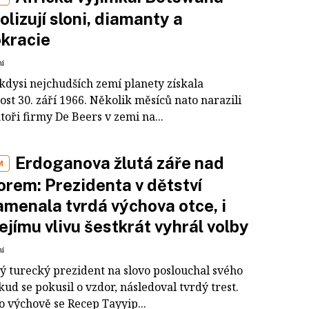
lizují sloni, diamanty a
kracie
ní
 kdysi nejchudších zemí planety získala
ost 30. září 1966. Několik měsíců nato narazili
oři firmy De Beers v zemi na...
Erdoganova žlutá záře nad
M
rem: Prezidenta v dětství
menala tvrdá výchova otce, i
jejímu vlivu šestkrát vyhrál volby
ní
ý turecký prezident na slovo poslouchal svého
kud se pokusil o vzdor, následoval tvrdý trest.
o výchově se Recep Tayyip...