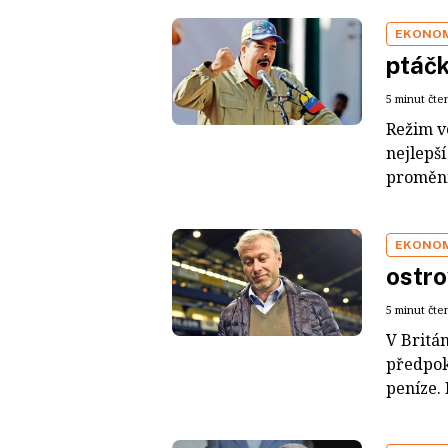
EKONO
ptáč
5 minut čte
Režim v
nejlepš
proměni
EKONO
ostr
5 minut čte
V Britán
předpok
peníze. 