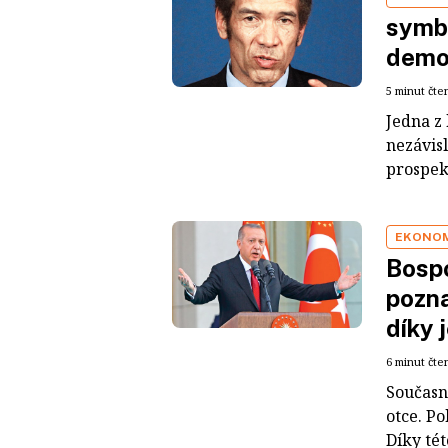
symbo
demo
5 minut čte
Jedna z
nezávisl
prospekt
EKONO
Bospo
pozna
díky 
6 minut čte
Současn
otce. Po
Díky tét