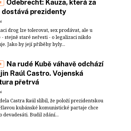
Odebrecht: Kauza, která za
M
 dostává prezidenty
ní
i drog lze tolerovat, sex prodávat, ale u
- stejně staré neřesti - o legalizaci nikdo
e. Jako by její příběhy byly...
Na rudé Kubě váhavě odchází
M
jin Raúl Castro. Vojenská
tura přetrvá
ní
dela Castra Raúl slíbil, že položí prezidentskou
 Hlavou kubánské komunistické partaje chce
o devadesáti. Budil zdání...