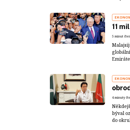
EKONO
11 mi
5 minut čte
Malajsi
globáln
Emiráte
EKONO
obro
4 minuty čt
Někdejš
býval oz
do okru