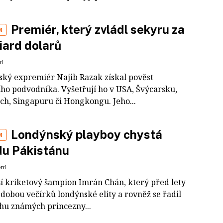
Premiér, který zvládl sekyru za
M
liard dolarů
ní
jský expremiér Najib Razak získal pověst
ího podvodníka. Vyšetřují ho v USA, Švýcarsku,
ch, Singapuru či Hongkongu. Jeho...
Londýnský playboy chystá
M
du Pákistánu
ení
í kriketový šampion Imrán Chán, který před lety
dobou večírků londýnské elity a rovněž se řadil
hu známých princezny...