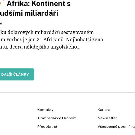
Afrika: Kontinent s
M
udšími miliardáři
ní
čku dolarových miliardářů sestavovaném
em Forbes je jen 21 Afričanů. Nejbohatší žena
ntu, dcera někdejšího angolského...
DALŠÍ ČLÁNKY
Kontakty
Kariéra
Tiráž redakce Ekonom
Newsletter
Předplatné
Všeobecné podmínk