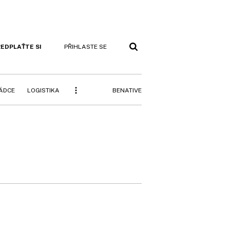
EDPLAŤTE SI
PŘIHLASTE SE
BENATIVE
RÁDCE
LOGISTIKA