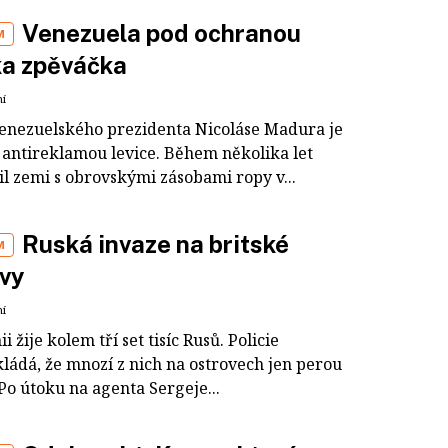
Venezuela pod ochranou
M
ka zpěváčka
ní
enezuelského prezidenta Nicoláse Madura je
í antireklamou levice. Během několika let
l zemi s obrovskými zásobami ropy v...
Ruská invaze na britské
M
ovy
ní
ii žije kolem tří set tisíc Rusů. Policie
ládá, že mnozí z nich na ostrovech jen perou
Po útoku na agenta Sergeje...