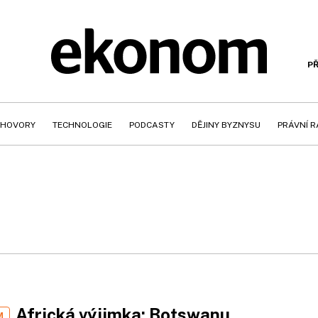
PŘ
HOVORY
TECHNOLOGIE
PODCASTY
DĚJINY BYZNYSU
PRÁVNÍ 
Africká výjimka: Botswanu
M