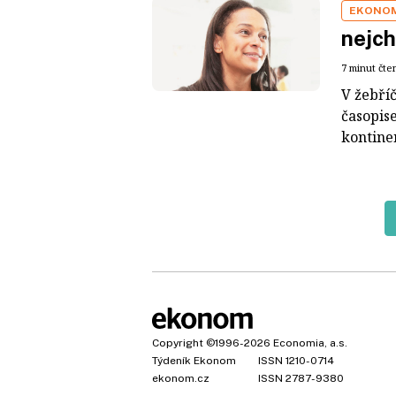
EKONO
nejch
7 minut čte
V žebří
časopis
kontine
Copyright
©1996-2026
Economia, a.s.
Týdeník Ekonom
ISSN 1210-0714
ekonom.cz
ISSN 2787-9380