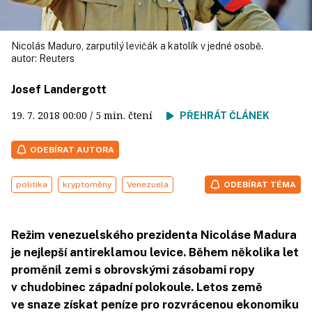
Nicolás Maduro, zarputilý levičák a katolík v jedné osobě.
autor:
Reuters
Josef Landergott
19. 7. 2018
00:00
/ 5 min. čtení
PŘEHRÁT ČLÁNEK
ODEBÍRAT AUTORA
politika
kryptoměny
Venezuela
ODEBÍRAT TÉMA
Režim venezuelského prezidenta Nicoláse Madura
je nejlepší antireklamou levice. Během několika let
proměnil zemi s obrovskými zásobami ropy
v chudobinec západní polokoule. Letos země
ve snaze získat peníze pro rozvrácenou ekonomiku