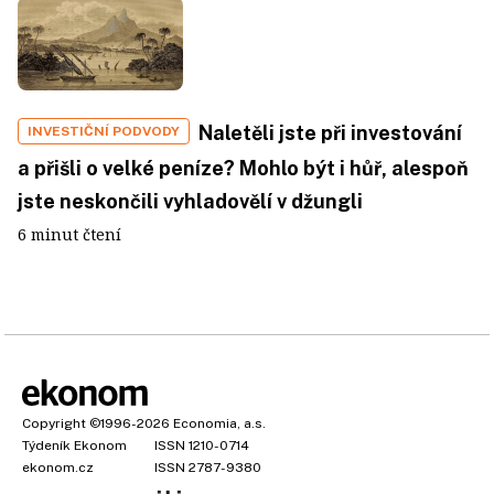
Naletěli jste při investování
INVESTIČNÍ PODVODY
a přišli o velké peníze? Mohlo být i hůř, alespoň
jste neskončili vyhladovělí v džungli
6 minut čtení
Copyright
©1996-2026
Economia, a.s.
Týdeník Ekonom
ISSN 1210-0714
ekonom.cz
ISSN 2787-9380