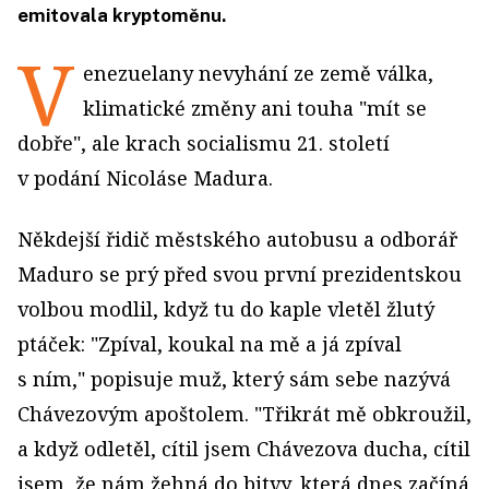
emitovala kryptoměnu.
V
enezuelany nevyhání ze země válka,
klimatické změny ani touha "mít se
dobře", ale krach socialismu 21. století
v podání Nicoláse Madura.
Někdejší řidič městského autobusu a odborář
Maduro se prý před svou první prezidentskou
volbou modlil, když tu do kaple vletěl žlutý
ptáček: "Zpíval, koukal na mě a já zpíval
s ním," popisuje muž, který sám sebe nazývá
Chávezovým apoštolem. "Třikrát mě obkroužil,
a když odletěl, cítil jsem Chávezova ducha, cítil
jsem, že nám žehná do bitvy, která dnes začíná