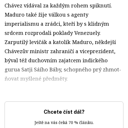
Chávez vídával za každým rohem spiknutí.
Maduro také žije válkou s agenty
imperialismu a zrádci, kteří by s klidným
srdcem rozprodali poklady Venezuely.
Zarputilý levičák a katolík Maduro, někdejší
Chávezův ministr zahraničí a viceprezident,
býval též duchovním zajatcem indického
gurua Satji Sáího Báby, schopného prý zhmot­
ňovat myšlené předměty.
Chcete číst dál?
Ještě na vás čeká 70 % článku.