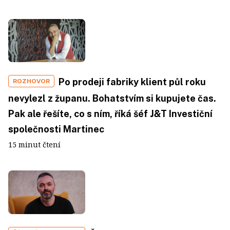
Po prodeji fabriky klient půl roku
ROZHOVOR
nevylezl z županu. Bohatstvím si kupujete čas.
Pak ale řešíte, co s ním, říká šéf J&T Investiční
společnosti Martinec
15 minut čtení