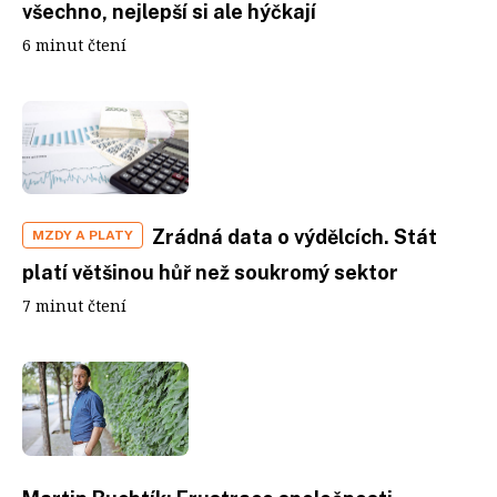
všechno, nejlepší si ale hýčkají
6 minut čtení
Zrádná data o výdělcích. Stát
MZDY A PLATY
platí většinou hůř než soukromý sektor
7 minut čtení