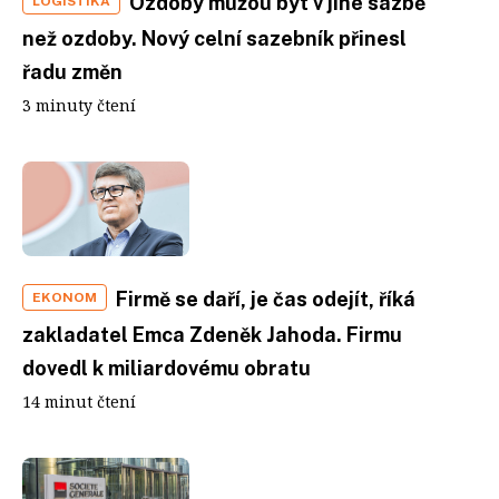
Ozdoby můžou být v jiné sazbě
LOGISTIKA
než ozdoby. Nový celní sazebník přinesl
řadu změn
3 minuty čtení
Firmě se daří, je čas odejít, říká
EKONOM
zakladatel Emca Zdeněk Jahoda. Firmu
dovedl k mi­liardovému obratu
14 minut čtení