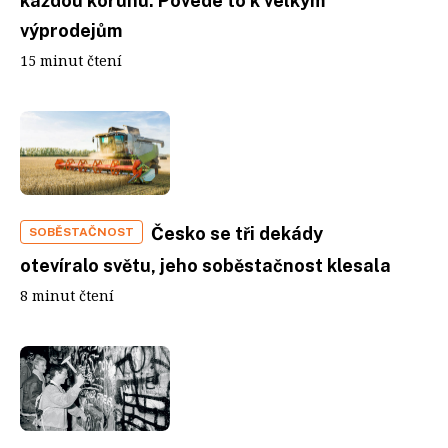
každou korunu. Povede to k velkým
výprodejům
15 minut čtení
Česko se tři dekády
SOBĚSTAČNOST
otevíralo světu, jeho soběstačnost klesala
8 minut čtení