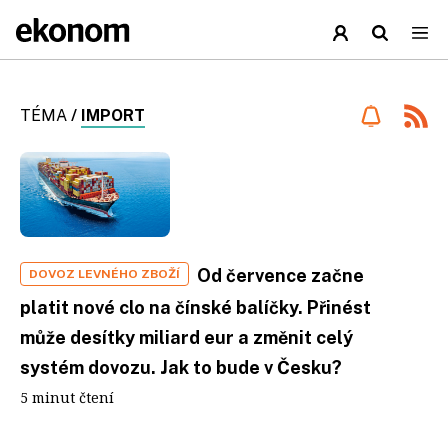
TÉMA
/
IMPORT
Od července začne
DOVOZ LEVNÉHO ZBOŽÍ
platit nové clo na čínské balíčky. Přinést
může desítky miliard eur a změnit celý
systém dovozu. Jak to bude v Česku?
5 minut čtení