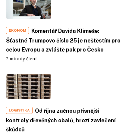
Komentář Davida Klimeše:
EKONOM
Šťastné Trumpovo číslo 25 je neštěstím pro
celou Evropu a zvláště pak pro Česko
2 minuty čtení
Od října začnou přísnější
LOGISTIKA
kontroly dřevěných obalů, hrozí zavlečení
škůdců