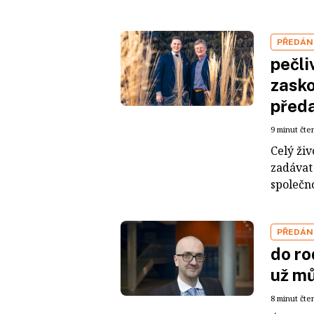
PŘEDÁNÍ
pečli
zasko
před
9 minut čte
Celý živ
zadávat 
společno
PŘEDÁNÍ
do ro
už mů
8 minut čte