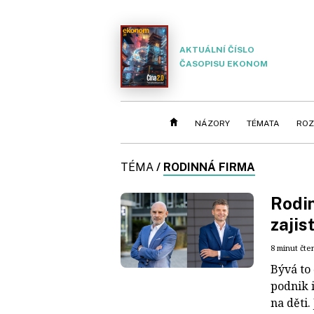
AKTUÁLNÍ ČÍSLO
ČASOPISU EKONOM
NÁZORY
TÉMATA
ROZ
TÉMA
/
RODINNÁ FIRMA
Rodin
zajis
8 minut čte
Bývá to 
podnik 
na děti. 