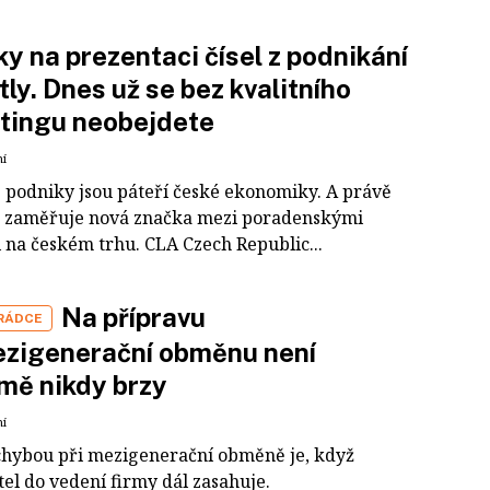
y na prezentaci čísel z podnikání
tly. Dnes už se bez kvalitního
tingu neobejdete
ní
 podniky jsou páteří české ekonomiky. A právě
e zaměřuje nová značka mezi poradenskými
 na českém trhu. CLA Czech Republic...
Na přípravu
 RÁDCE
ezigenerační obměnu není
rmě nikdy brzy
ní
chybou při mezigenerační obměně je, když
el do vedení firmy dál zasahuje.