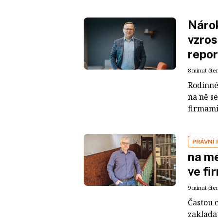
Nárok
vzros
repor
8 minut čte
Rodinné
na ně s
firmami
PRÁVNÍ
na m
ve fi
9 minut čte
Častou 
zakladat