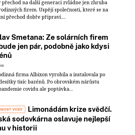
 přechod na další generaci zvládne jen zhruba
rodinných firem. Uspějí společnosti, které se na
ní přechod dobře připraví....
lav Smetana: Ze solárních firem
zbude jen pár, podobně jako kdysi
zénů
ení
odinná firma Albixon vyrobila a instalovala po
desítky tisíc bazénů. Po obrovském nárůstu
andemie covidu ale poptávka...
Limonádám krize svědčí.
NOST VODY
ská sodovkárna oslavuje nejlepší
u v historii