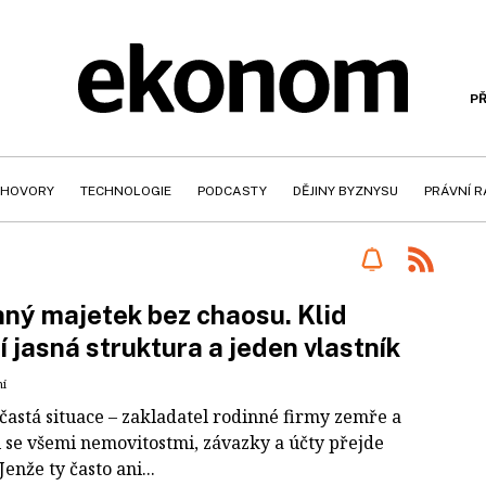
PŘ
HOVORY
TECHNOLOGIE
PODCASTY
DĚJINY BYZNYSU
PRÁVNÍ 
ný majetek bez chaosu. Klid
tí jasná struktura a jeden vlastník
ní
častá situace – zakladatel rodinné firmy zemře a
i se všemi nemovitostmi, závazky a účty přejde
Jenže ty často ani...