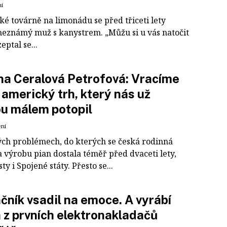
ní
ké továrně na limonádu se před třiceti lety
 neznámý muž s kanystrem. „Můžu si u vás natočit
eptal se...
a Ceralová Petrofová: Vracíme
 americký trh, který nás už
u málem potopil
ení
ých problémech, do kterých se česká rodinná
 výrobu pian dostala téměř před dvaceti lety,
ty i Spojené státy. Přesto se...
čník vsadil na emoce. A vyrábí
 z prvních elektronakladačů