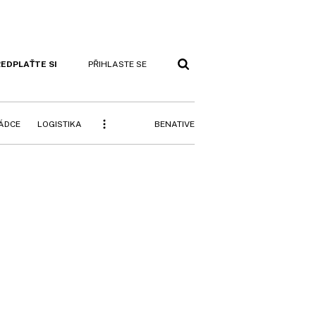
EDPLAŤTE SI
PŘIHLASTE SE
BENATIVE
RÁDCE
LOGISTIKA