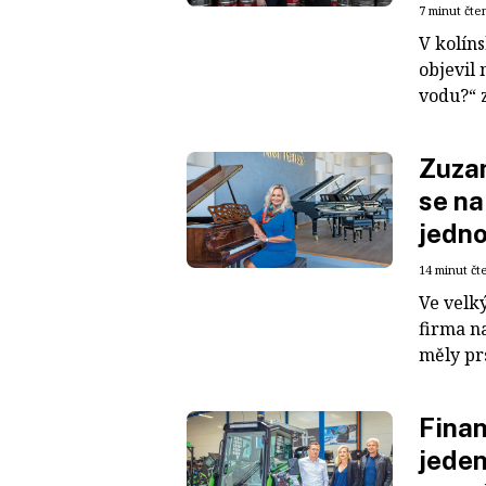
7 minut čte
V kolíns
objevil
vodu?“ z
Zuzan
se na
jedno
14 minut čt
Ve velk
firma na
měly prs
Finan
jeden