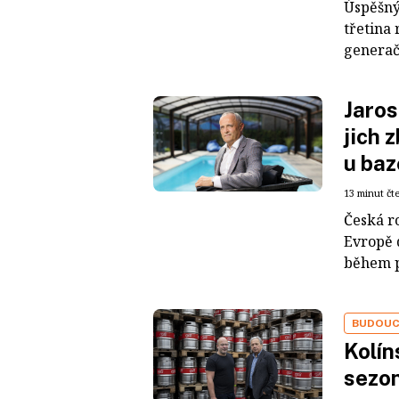
Úspěšný
třetina 
generač
Jaros
jich 
u ba
13 minut čt
Česká r
Evropě 
během p
BUDOUC
Kolín
sezon