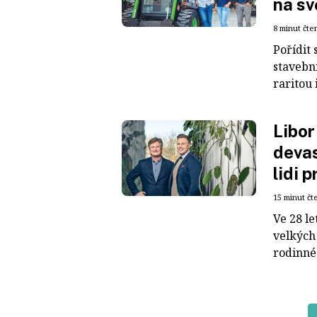
na sv
8 minut čte
Pořídit 
stavební
raritou 
Libor
devas
lidi 
15 minut čt
Ve 28 le
velkých
rodinné 