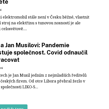
ětě
ní
si elektromobil stále není v Česku běžné, vlastnit
 stroj na elektřinu s tunovou nosností je ale
i celosvětově....
 a Jan Musilovi: Pandemie
tuje společnost. Covid odnaučil
pracovat
ení
tech je Jan Musil jedním z nejmladších ředitelů
 českých firem. Od otce Libora přebral žezlo v
společnosti LIKO‑S...