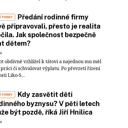
Předání rodinné firmy
 FIRMY
vě připravovali, přesto je realita
čila. Jak společnost bezpečně
at dětem?
ní
ot obdivně vzhlížel k tátovi a najednou mu měl
práci či schvalovat výplatu. Po převzetí řízení
sti Liko‑S...
Kdy zasvětit děti
 FIRMY
dinného byznysu? V pěti letech
že být pozdě, říká Jiří Hnilica
ní